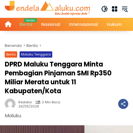
Langsung
ke
konten
Home
Berita
Nasional
Internasional
Hukum
Beranda
Berita
Berita
Maluku Tenggara
DPRD Maluku Tenggara Minta
Pembagian Pinjaman SMI Rp350
Miliar Merata untuk 11
Kabupaten/Kota
Redaksi
2 Min Baca
26/05/2026
Maluku