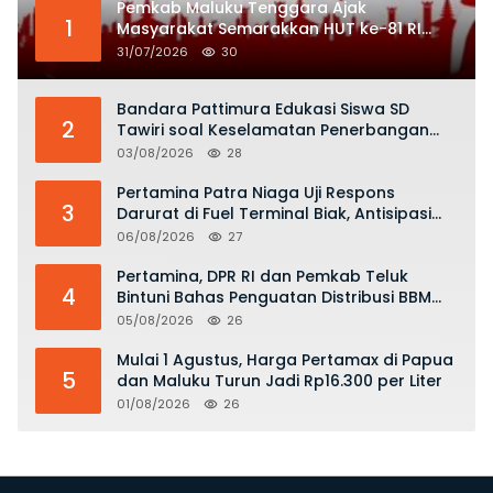
Pemkab Maluku Tenggara Ajak
1
Masyarakat Semarakkan HUT ke-81 RI
dengan Semangat Nasionalisme
31/07/2026
30
Bandara Pattimura Edukasi Siswa SD
2
Tawiri soal Keselamatan Penerbangan
dan Bahaya Bermain Layang-layang di
03/08/2026
28
KKOP
Pertamina Patra Niaga Uji Respons
3
Darurat di Fuel Terminal Biak, Antisipasi
Risiko Kebakaran dan Tumpahan BBM
06/08/2026
27
Pertamina, DPR RI dan Pemkab Teluk
4
Bintuni Bahas Penguatan Distribusi BBM
dan LPG
05/08/2026
26
Mulai 1 Agustus, Harga Pertamax di Papua
5
dan Maluku Turun Jadi Rp16.300 per Liter
01/08/2026
26