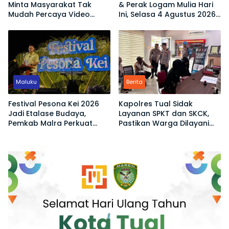
Minta Masyarakat Tak
& Perak Logam Mulia Hari
Mudah Percaya Video
Ini, Selasa 4 Agustus 2026:
Demo yang Menyesatkan
Ukuran 1 Gram Tembus
Rp2,6 Juta!
Maluku
Berita
Festival Pesona Kei 2026
Kapolres Tual Sidak
Jadi Etalase Budaya,
Layanan SPKT dan SKCK,
Pemkab Malra Perkuat
Pastikan Warga Dilayani
Promosi Wisata dan UMKM
Tanpa Ribet