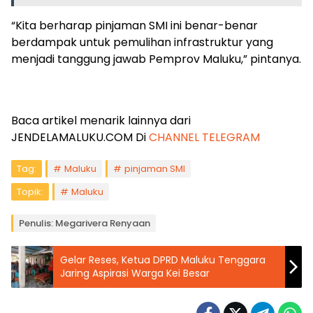
“Kita berharap pinjaman SMI ini benar-benar
berdampak untuk pemulihan infrastruktur yang
menjadi tanggung jawab Pemprov Maluku,” pintanya.
Baca artikel menarik lainnya dari
JENDELAMALUKU.COM Di
CHANNEL TELEGRAM
Tag:
Maluku
pinjaman SMI
Topik:
Maluku
Penulis: Megarivera Renyaan
Gelar Reses, Ketua DPRD Maluku Tenggara
Jaring Aspirasi Warga Kei Besar