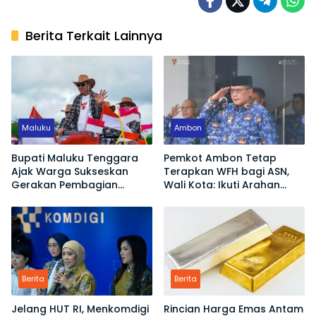
Berita Terkait Lainnya
Maluku
Ambon
Bupati Maluku Tenggara
Pemkot Ambon Tetap
Ajak Warga Sukseskan
Terapkan WFH bagi ASN,
Gerakan Pembagian
Wali Kota: Ikuti Arahan
Bendera Merah Putih
Pemerintah Pusat
Berita
Berita
Jelang HUT RI, Menkomdigi
Rincian Harga Emas Antam