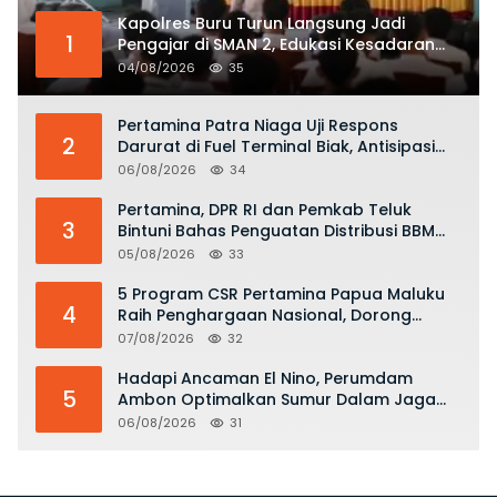
Kapolres Buru Turun Langsung Jadi
1
Pengajar di SMAN 2, Edukasi Kesadaran
Hukum dan Stop Kekerasan
04/08/2026
35
Pertamina Patra Niaga Uji Respons
2
Darurat di Fuel Terminal Biak, Antisipasi
Risiko Kebakaran dan Tumpahan BBM
06/08/2026
34
Pertamina, DPR RI dan Pemkab Teluk
3
Bintuni Bahas Penguatan Distribusi BBM
dan LPG
05/08/2026
33
5 Program CSR Pertamina Papua Maluku
4
Raih Penghargaan Nasional, Dorong
Pemberdayaan Ekonomi hingga
07/08/2026
32
Konservasi Lingkungan
Hadapi Ancaman El Nino, Perumdam
5
Ambon Optimalkan Sumur Dalam Jaga
Pasokan Air Bersih
06/08/2026
31