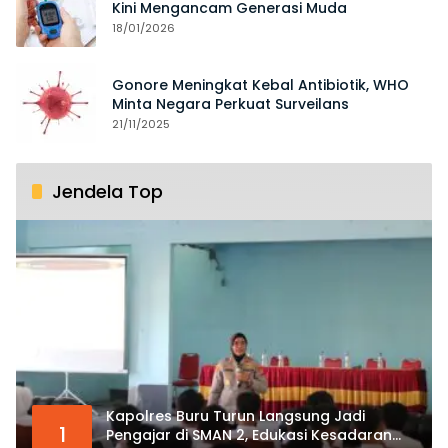
Kini Mengancam Generasi Muda
18/01/2026
Gonore Meningkat Kebal Antibiotik, WHO
Minta Negara Perkuat Surveilans
21/11/2025
Jendela Top
Kapolres Buru Turun Langsung Jadi
1
Pengajar di SMAN 2, Edukasi Kesadaran