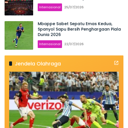
Internasional
25/07/2026
Mbappe Sabet Sepatu Emas Kedua,
Spanyol Sapu Bersih Penghargaan Piala
Dunia 2026
Internasional
22/07/2026
Jendela Olahraga