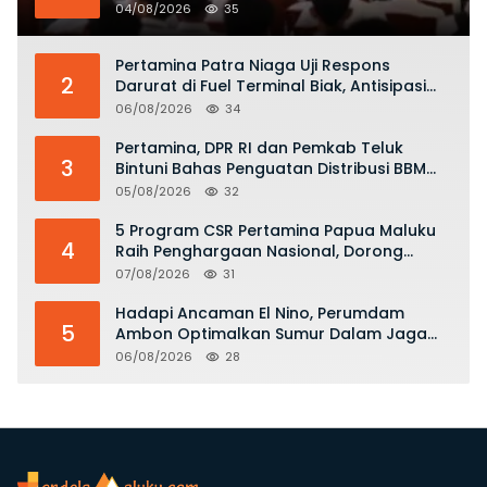
Hukum dan Stop Kekerasan
04/08/2026
35
Pertamina Patra Niaga Uji Respons
2
Darurat di Fuel Terminal Biak, Antisipasi
Risiko Kebakaran dan Tumpahan BBM
06/08/2026
34
Pertamina, DPR RI dan Pemkab Teluk
3
Bintuni Bahas Penguatan Distribusi BBM
dan LPG
05/08/2026
32
5 Program CSR Pertamina Papua Maluku
4
Raih Penghargaan Nasional, Dorong
Pemberdayaan Ekonomi hingga
07/08/2026
31
Konservasi Lingkungan
Hadapi Ancaman El Nino, Perumdam
5
Ambon Optimalkan Sumur Dalam Jaga
Pasokan Air Bersih
06/08/2026
28