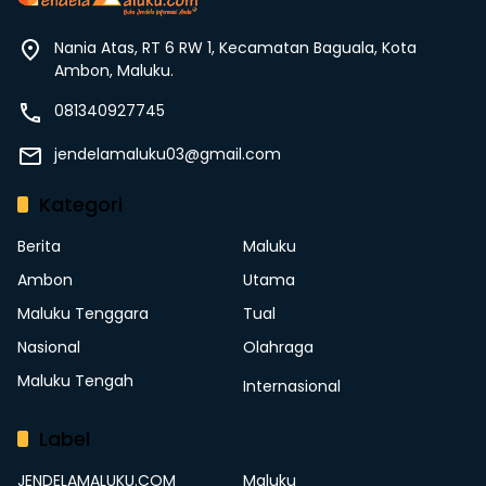
Nania Atas, RT 6 RW 1, Kecamatan Baguala, Kota
Ambon, Maluku.
081340927745
jendelamaluku03@gmail.com
Kategori
Berita
Maluku
Ambon
Utama
Maluku Tenggara
Tual
Nasional
Olahraga
Maluku Tengah
Internasional
Label
JENDELAMALUKU.COM
Maluku