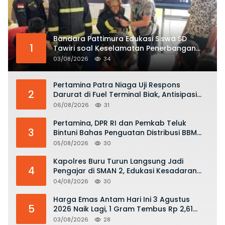
Bandara Pattimura Edukasi Siswa SD
1
Tawiri soal Keselamatan Penerbangan
dan Bahaya Bermain Layang-layang di
03/08/2026
34
KKOP
Pertamina Patra Niaga Uji Respons
2
Darurat di Fuel Terminal Biak, Antisipasi
Risiko Kebakaran dan Tumpahan BBM
06/08/2026
31
Pertamina, DPR RI dan Pemkab Teluk
3
Bintuni Bahas Penguatan Distribusi BBM
dan LPG
05/08/2026
30
Kapolres Buru Turun Langsung Jadi
4
Pengajar di SMAN 2, Edukasi Kesadaran
Hukum dan Stop Kekerasan
04/08/2026
30
Harga Emas Antam Hari Ini 3 Agustus
5
2026 Naik Lagi, 1 Gram Tembus Rp 2,61
Juta
03/08/2026
28