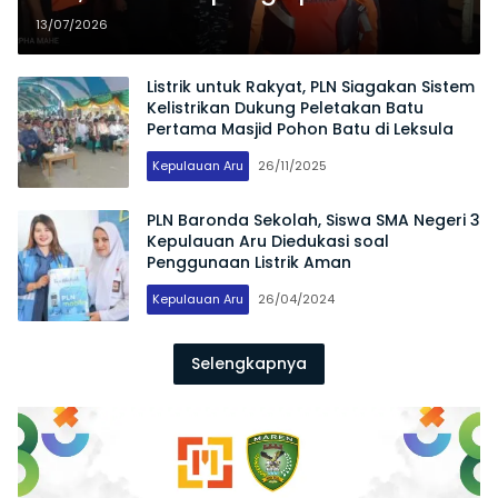
Berhasil Dievakuasi Tim SAR
13/07/2026
Gabungan
Listrik untuk Rakyat, PLN Siagakan Sistem
Kelistrikan Dukung Peletakan Batu
Pertama Masjid Pohon Batu di Leksula
Kepulauan Aru
26/11/2025
PLN Baronda Sekolah, Siswa SMA Negeri 3
Kepulauan Aru Diedukasi soal
Penggunaan Listrik Aman
Kepulauan Aru
26/04/2024
Selengkapnya