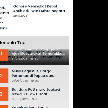
Gonore Meningkat Kebal
Antibiotik, WHO Minta Negara
Perkuat Surveilans
21/11/2025
Jendela Top
Pemkab Maluku Tenggara
1
Ajak Masyarakat Semarakkan
HUT ke-81 RI dengan
31/07/2026
30
Semangat Nasionalisme
Mulai 1 Agustus, Harga
2
Pertamax di Papua dan
Maluku Turun Jadi Rp16.300
01/08/2026
26
per Liter
Bandara Pattimura Edukasi
3
Siswa SD Tawiri soal
Keselamatan Penerbangan
03/08/2026
25
dan Bahaya Bermain Layang-
layang di KKOP
Kapolres Buru Turun