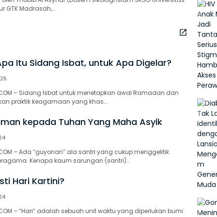
tur GTK Madrasah,…
pa Itu Sidang Isbat, untuk Apa Digelar?
025
COM – Sidang Isbat untuk menetapkan awal Ramadan dan
pakan praktik keagamaan yang khas…
Iman kepada Tuhan Yang Maha Asyik
24
OM – Ada “guyonan” ala santri yang cukup menggelitik
beragama. Kenapa kaum sarungan (santri)…
i Hari Kartini?
24
OM – “Hari” adalah sebuah unit waktu yang diperlukan bumi