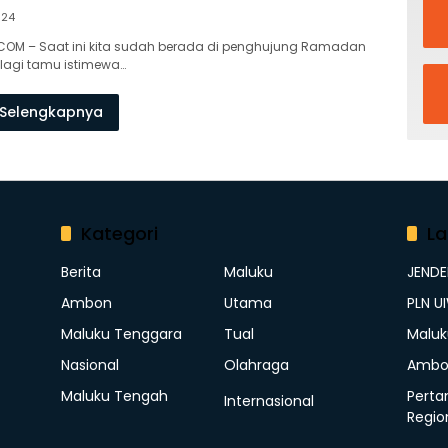
024
COM – Saat ini kita sudah berada di penghujung Ramadan
 lagi tamu istimewa…
Selengkapnya
Kategori
La
Berita
Maluku
JEND
Ambon
Utama
PLN U
Maluku Tenggara
Tual
Maluk
Nasional
Olahraga
Ambo
Maluku Tengah
Perta
Internasional
Regio