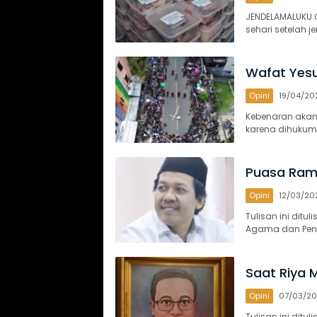
JENDELAMALUKU.C
sehari setelah 
Wafat Yes
Opini
19/04/20
Kebenaran akan
karena dihukum
Puasa Ram
Opini
12/03/20
Tulisan ini dit
Agama dan Pend
Saat Riya 
Opini
07/03/2
Tulisan ini ditu