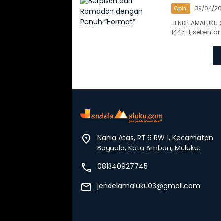
Opini
09/04/2
JENDELAMALUKU.
1445 H, sebentar
Nania Atas, RT 6 RW 1, Kecamatan
Baguala, Kota Ambon, Maluku.
081340927745
jendelamaluku03@gmail.com