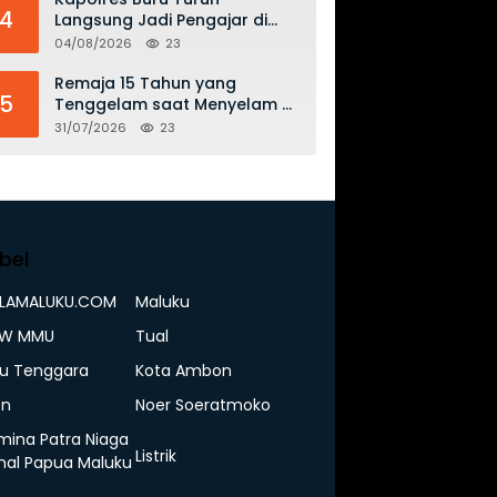
4
Langsung Jadi Pengajar di
SMAN 2, Edukasi Kesadaran
04/08/2026
23
Hukum dan Stop Kekerasan
Remaja 15 Tahun yang
5
Tenggelam saat Menyelam di
Perairan Kabiarat – Tanimbar
31/07/2026
23
Ditemukan Meninggal
bel
ELAMALUKU.COM
Maluku
IW MMU
Tual
u Tenggara
Kota Ambon
n
Noer Soeratmoko
mina Patra Niaga
Listrik
nal Papua Maluku