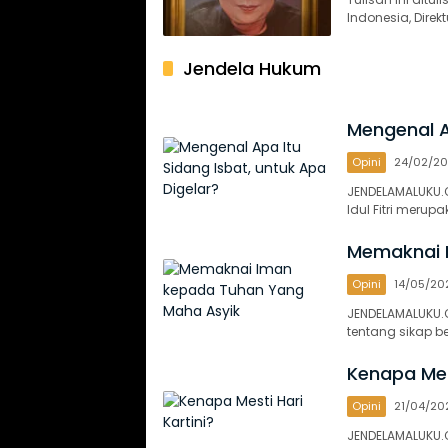
Indonesia, Direk
Jendela Hukum
Mengenal A
Opini
24/02/2
JENDELAMALUKU.
Idul Fitri meru
Memaknai 
Opini
14/05/20
JENDELAMALUKU.C
tentang sikap 
Kenapa Mest
Opini
21/04/20
JENDELAMALUKU.C