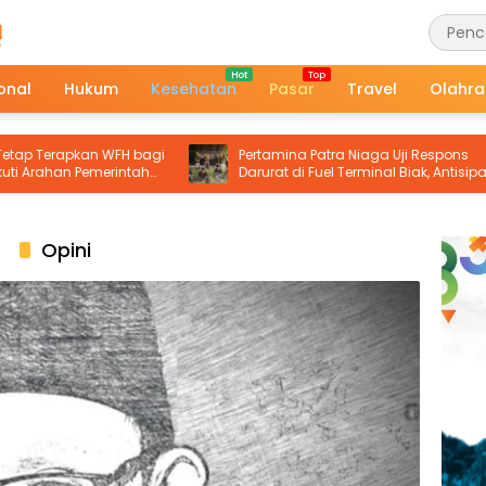
onal
Hukum
Kesehatan
Pasar
Travel
Olahr
an WFH bagi
Pertamina Patra Niaga Uji Respons
 Pemerintah
Darurat di Fuel Terminal Biak, Antisipasi
Risiko Kebakaran dan Tumpahan BBM
Opini