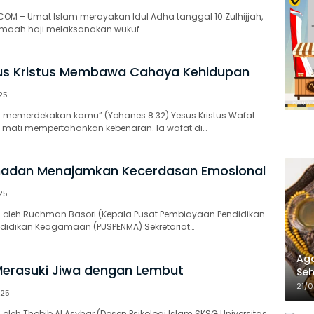
OM – Umat Islam merayakan Idul Adha tanggal 10 Zulhijjah,
jemaah haji melaksanakan wukuf…
us Kristus Membawa Cahaya Kehidupan
25
 memerdekakan kamu” (Yohanes 8:32).Yesus Kristus Wafat
 mati mempertahankan kebenaran. Ia wafat di…
adan Menajamkan Kecerdasan Emosional
25
ulis oleh Ruchman Basori (Kepala Pusat Pembiayaan Pendidikan
idikan Keagamaan (PUSPENMA) Sekretariat…
Aga
Merasuki Jiwa dengan Lembut
Seh
21/
025
lis oleh Thobib Al Asyhar (Dosen Psikologi Islam SKSG Universitas