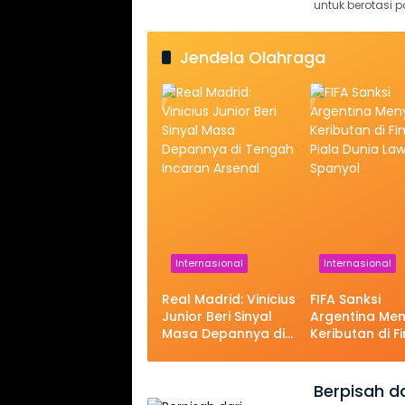
untuk berotasi p
Jendela Olahraga
Internasional
Internasional
Real Madrid: Vinicius
FIFA Sanksi
Junior Beri Sinyal
Argentina Men
Masa Depannya di
Keributan di Fi
Tengah Incaran
Piala Dunia L
Arsenal
Spanyol
Berpisah 