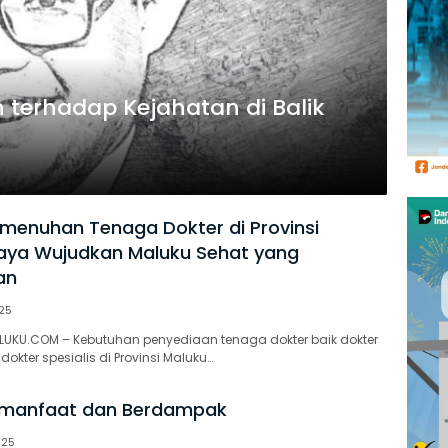
terhadap Kejahatan di Balik
emenuhan Tenaga Dokter di Provinsi
aya Wujudkan Maluku Sehat yang
an
25
ALUKU.COM – Kebutuhan penyediaan tenaga dokter baik dokter
ter spesialis di Provinsi Maluku…
rmanfaat dan Berdampak
025