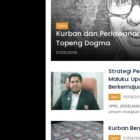
Opini
Kurban dan Perlawanan 
Topeng Dogma
27/05/2026
Strategi P
Maluku: Up
Berkemaju
Opini
13/06/20
OPINI, JENDELAM
umum maupun dok
Kurban Be
Opini
07/06/2