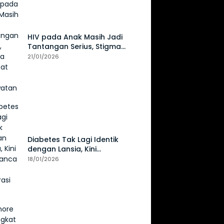
HIV pada Anak Masih Jadi
Tantangan Serius, Stigma
Hambat Akses Perawatan
21/01/2026
Diabetes Tak Lagi Identik
dengan Lansia, Kini
Mengancam Generasi Muda
18/01/2026