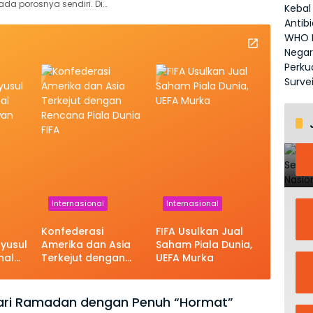
ada porosnya sendiri. Di…
Internasional
Internasional
Konfederasi
FIFA Usulkan Jual
yusul
Amerika dan Asia
Saham Piala Dunia,
nal
Terkejut dengan
UEFA Murka
awan
Rencana Piala
Dunia FIFA
dari Ramadan dengan Penuh “Hormat”