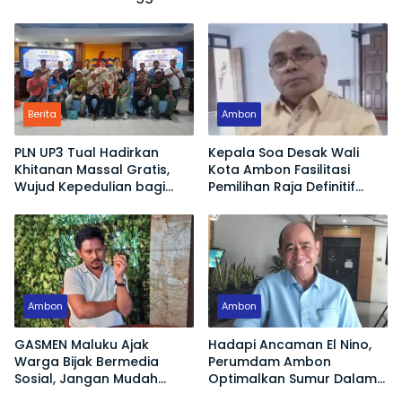
Berita
Ambon
PLN UP3 Tual Hadirkan
Kepala Soa Desak Wali
Khitanan Massal Gratis,
Kota Ambon Fasilitasi
Wujud Kepedulian bagi
Pemilihan Raja Definitif
Generasi Sehat
Hutumuri
Ambon
Ambon
GASMEN Maluku Ajak
Hadapi Ancaman El Nino,
Warga Bijak Bermedia
Perumdam Ambon
Sosial, Jangan Mudah
Optimalkan Sumur Dalam
Terprovokasi Hoaks
Jaga Pasokan Air Bersih