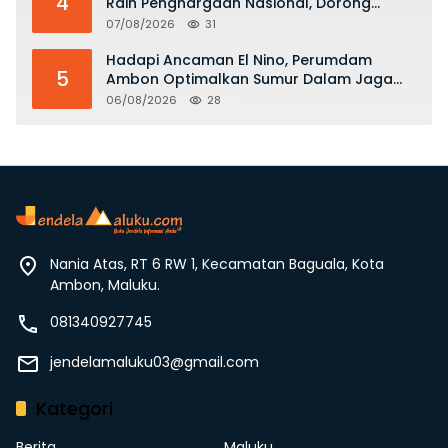
4
Raih Penghargaan Nasional, Dorong
Pemberdayaan Ekonomi hingga
07/08/2026
31
Konservasi Lingkungan
Hadapi Ancaman El Nino, Perumdam
5
Ambon Optimalkan Sumur Dalam Jaga
Pasokan Air Bersih
06/08/2026
28
Nania Atas, RT 6 RW 1, Kecamatan Baguala, Kota
Ambon, Maluku.
081340927745
jendelamaluku03@gmail.com
Kategori
Berita
Maluku