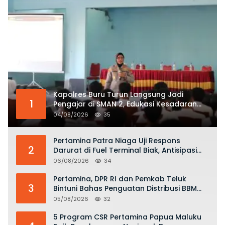
Kapolres Buru Turun Langsung Jadi
1
Pengajar di SMAN 2, Edukasi Kesadaran
Hukum dan Stop Kekerasan
04/08/2026
35
Pertamina Patra Niaga Uji Respons
2
Darurat di Fuel Terminal Biak, Antisipasi
Risiko Kebakaran dan Tumpahan BBM
06/08/2026
34
Pertamina, DPR RI dan Pemkab Teluk
3
Bintuni Bahas Penguatan Distribusi BBM
dan LPG
05/08/2026
32
5 Program CSR Pertamina Papua Maluku