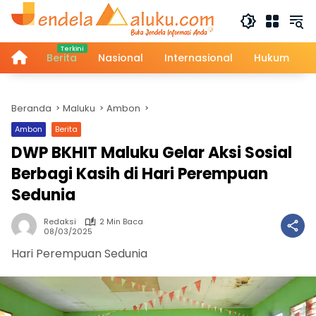
Langsung
ke
konten
Home
Berita
Nasional
Internasional
Hukum
Beranda
Maluku
Ambon
Ambon
Berita
DWP BKHIT Maluku Gelar Aksi Sosial
Berbagi Kasih di Hari Perempuan
Sedunia
Redaksi
2 Min Baca
08/03/2025
Hari Perempuan Sedunia