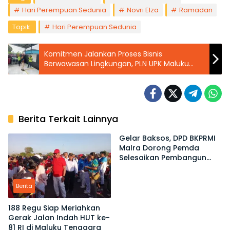
Hari Perempuan Sedunia
Novri Elza
Ramadan
Topik:
Hari Perempuan Sedunia
Komitmen Jalankan Proses Bisnis
Berwawasan Lingkungan, PLN UPK Maluku
Raih Penghargaan PROPER Biru Kementerian
Lingkungan Hidup
Berita Terkait Lainnya
Gelar Baksos, DPD BKPRMI
Malra Dorong Pemda
Selesaikan Pembangun
Sejumlah Masjid
Berita
188 Regu Siap Meriahkan
Gerak Jalan Indah HUT ke-
81 RI di Maluku Tenggara