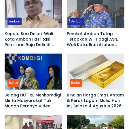
Ambon
Ambon
Kepala Soa Desak Wali
Pemkot Ambon Tetap
Kota Ambon Fasilitasi
Terapkan WFH bagi ASN,
Pemilihan Raja Definitif
Wali Kota: Ikuti Arahan
Hutumuri
Pemerintah Pusat
Berita
Berita
Jelang HUT RI, Menkomdigi
Rincian Harga Emas Antam
Minta Masyarakat Tak
& Perak Logam Mulia Hari
Mudah Percaya Video
Ini, Selasa 4 Agustus 2026:
Demo yang Menyesatkan
Ukuran 1 Gram Tembus
Rp2,6 Juta!