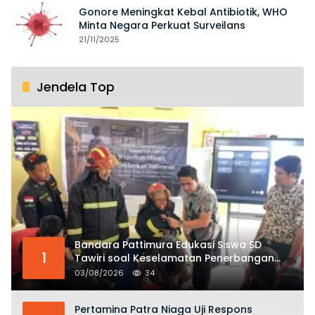
Gonore Meningkat Kebal Antibiotik, WHO
Minta Negara Perkuat Surveilans
21/11/2025
Jendela Top
Bandara Pattimura Edukasi Siswa SD
1
Tawiri soal Keselamatan Penerbangan
dan Bahaya Bermain Layang-layang di
03/08/2026
34
KKOP
Pertamina Patra Niaga Uji Respons