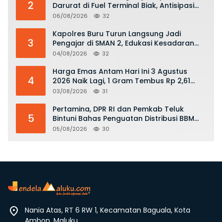
2
Darurat di Fuel Terminal Biak, Antisipasi
Risiko Kebakaran dan Tumpahan BBM
06/08/2026
32
Kapolres Buru Turun Langsung Jadi
3
Pengajar di SMAN 2, Edukasi Kesadaran
Hukum dan Stop Kekerasan
04/08/2026
32
Harga Emas Antam Hari Ini 3 Agustus
4
2026 Naik Lagi, 1 Gram Tembus Rp 2,61
Juta
03/08/2026
31
Pertamina, DPR RI dan Pemkab Teluk
5
Bintuni Bahas Penguatan Distribusi BBM
dan LPG
05/08/2026
30
Nania Atas, RT 6 RW 1, Kecamatan Baguala, Kota
Ambon, Maluku.