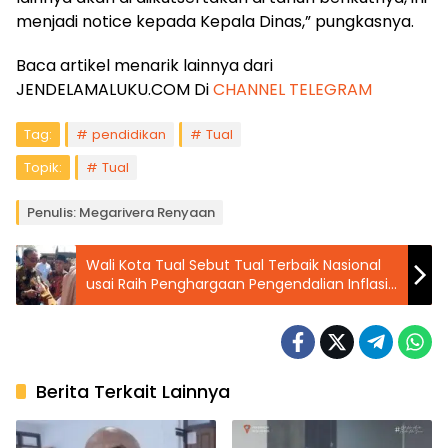
menjadi notice kepada Kepala Dinas,” pungkasnya.
Baca artikel menarik lainnya dari
JENDELAMALUKU.COM Di
CHANNEL TELEGRAM
Tag:
pendidikan
Tual
Topik:
Tual
Penulis: Megarivera Renyaan
Wali Kota Tual Sebut Tual Terbaik Nasional
usai Raih Penghargaan Pengendalian Inflasi
Pertama
Berita Terkait Lainnya