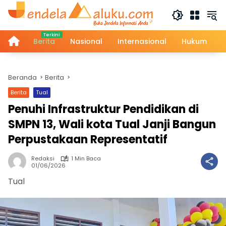
Langsung
ke
konten
Home
Berita
Nasional
Internasional
Hukum
Beranda
Berita
Berita
Tual
Penuhi Infrastruktur Pendidikan di
SMPN 13, Wali kota Tual Janji Bangun
Perpustakaan Representatif
Redaksi
1 Min Baca
01/06/2026
Tual