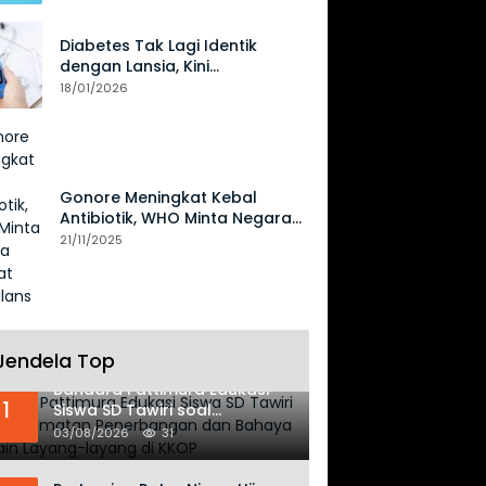
Diabetes Tak Lagi Identik
dengan Lansia, Kini
Mengancam Generasi Muda
18/01/2026
Gonore Meningkat Kebal
Antibiotik, WHO Minta Negara
Perkuat Surveilans
21/11/2025
Jendela Top
Bandara Pattimura Edukasi
1
Siswa SD Tawiri soal
Keselamatan Penerbangan
03/08/2026
31
dan Bahaya Bermain Layang-
layang di KKOP