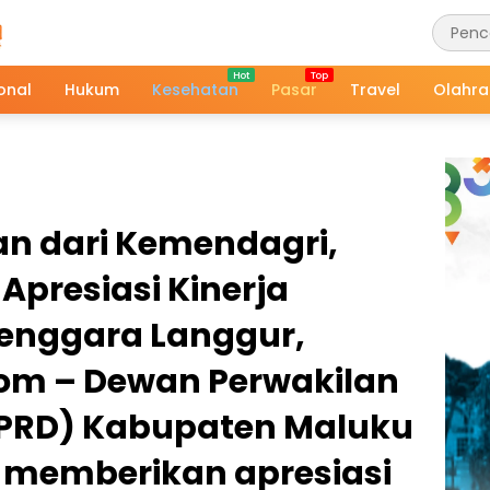
onal
Hukum
Kesehatan
Pasar
Travel
Olahr
n dari Kemendagri,
Apresiasi Kinerja
enggara Langgur,
om – Dewan Perwakilan
DPRD) Kabupaten Maluku
 memberikan apresiasi