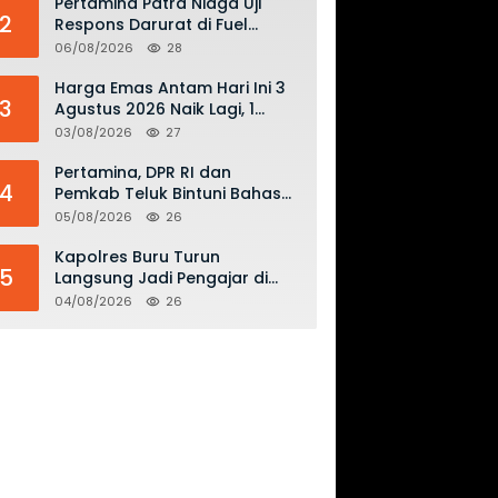
Pertamina Patra Niaga Uji
2
Respons Darurat di Fuel
Terminal Biak, Antisipasi Risiko
06/08/2026
28
Kebakaran dan Tumpahan
BBM
Harga Emas Antam Hari Ini 3
3
Agustus 2026 Naik Lagi, 1
Gram Tembus Rp 2,61 Juta
03/08/2026
27
Pertamina, DPR RI dan
4
Pemkab Teluk Bintuni Bahas
Penguatan Distribusi BBM dan
05/08/2026
26
LPG
Kapolres Buru Turun
5
Langsung Jadi Pengajar di
SMAN 2, Edukasi Kesadaran
04/08/2026
26
Hukum dan Stop Kekerasan