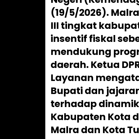
(19/5/2026). Malr
III tingkat kabu
insentif fiskal seb
mendukung prog
daerah. Ketua DP
Layanan mengata
Bupati dan jajar
terhadap dinamika 
Kabupaten Kota d
Malra dan Kota T