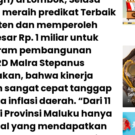
a meraih predikat Terbaik
paten dan memperoleh
esar Rp. 1 miliar untuk
ram pembangunan
RD Malra Stepanus
kan, bahwa kinerja
an sangat cepat tanggap
Aga
Seh
inflasi daerah. “Dari 11
21/
i Provinsi Maluku hanya
ual yang mendapatkan