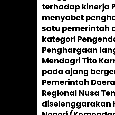
terhadap kinerja
menyabet pengha
satu pemerintah 
kategori Pengendal
Penghargaan lang
Mendagri Tito Karn
pada ajang bergen
Pemerintah Daera
Regional Nusa Te
diselenggarakan
Negeri (Kemendagr