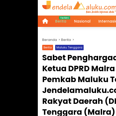
Langsung
ke
konten
Berita
Nasional
Internasi
Home
Beranda
Berita
Berita
Maluku Tenggara
Sabet Penghargaa
Ketua DPRD Malra 
Pemkab Maluku T
Jendelamaluku.c
Rakyat Daerah (
Tenggara (Malra)