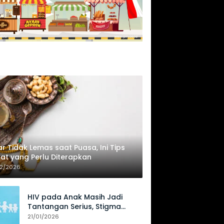
r Tidak Lemas saat Puasa, Ini Tips
at yang Perlu Diterapkan
02/2026
HIV pada Anak Masih Jadi
Tantangan Serius, Stigma
Hambat Akses Perawatan
21/01/2026