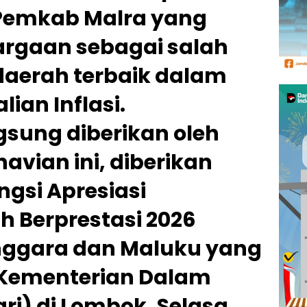
 Pemkab Malra yang
rgaan sebagai salah
daerah terbaik dalam
ian Inflasi.
sung diberikan oleh
avian ini, diberikan
gsi Apresiasi
h Berprestasi 2026
nggara dan Maluku yang
 Kementerian Dalam
i) di Lombok, Selasa