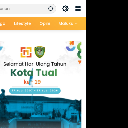
aga
Lifestyle
Opini
Maluku