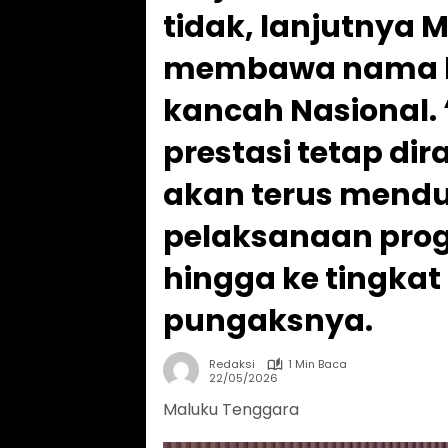
tidak, lanjutnya 
membawa nama ba
kancah Nasional.
prestasi tetap di
akan terus mend
pelaksanaan pro
hingga ke tingkat
pungaksnya.
Redaksi
1 Min Baca
22/05/2026
Maluku Tenggara