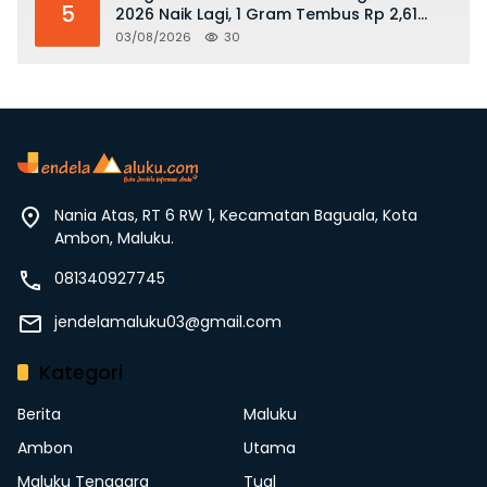
5
2026 Naik Lagi, 1 Gram Tembus Rp 2,61
Juta
03/08/2026
30
Nania Atas, RT 6 RW 1, Kecamatan Baguala, Kota
Ambon, Maluku.
081340927745
jendelamaluku03@gmail.com
Kategori
Berita
Maluku
Ambon
Utama
Maluku Tenggara
Tual