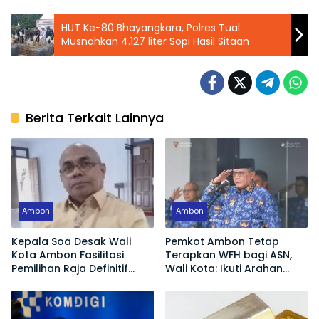
HUT Ke-80 Bhayangkara, Polres Tual
Musnahkan 4.127 liter Sopi Hasil Sitaan
Berita Terkait Lainnya
Ambon
Ambon
Kepala Soa Desak Wali
Pemkot Ambon Tetap
Kota Ambon Fasilitasi
Terapkan WFH bagi ASN,
Pemilihan Raja Definitif
Wali Kota: Ikuti Arahan
Hutumuri
Pemerintah Pusat