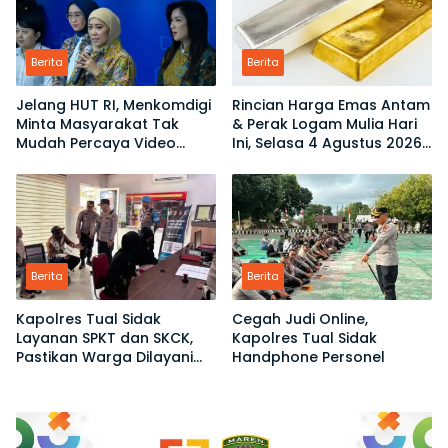
Berita
Berita
Jelang HUT RI, Menkomdigi
Rincian Harga Emas Antam
Minta Masyarakat Tak
& Perak Logam Mulia Hari
Mudah Percaya Video
Ini, Selasa 4 Agustus 2026:
Demo yang Menyesatkan
Ukuran 1 Gram Tembus
Rp2,6 Juta!
Berita
Berita
Kapolres Tual Sidak
Cegah Judi Online,
Layanan SPKT dan SKCK,
Kapolres Tual Sidak
Pastikan Warga Dilayani
Handphone Personel
Tanpa Ribet