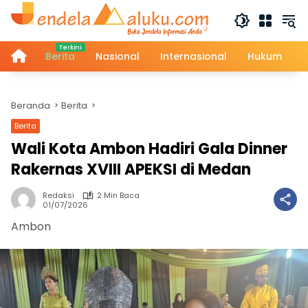
Langsung
ke
konten
Home
Berita
Nasional
Internasional
Hukum
Beranda
Berita
Berita
Wali Kota Ambon Hadiri Gala Dinner
Rakernas XVIII APEKSI di Medan
Redaksi
2 Min Baca
01/07/2026
Ambon