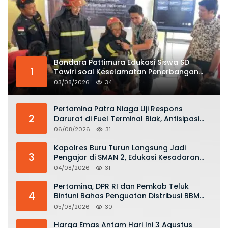
Bandara Pattimura Edukasi Siswa SD
1
Tawiri soal Keselamatan Penerbangan
dan Bahaya Bermain Layang-layang di
03/08/2026
34
KKOP
Pertamina Patra Niaga Uji Respons
2
Darurat di Fuel Terminal Biak, Antisipasi
Risiko Kebakaran dan Tumpahan BBM
06/08/2026
31
Kapolres Buru Turun Langsung Jadi
3
Pengajar di SMAN 2, Edukasi Kesadaran
Hukum dan Stop Kekerasan
04/08/2026
31
Pertamina, DPR RI dan Pemkab Teluk
4
Bintuni Bahas Penguatan Distribusi BBM
dan LPG
05/08/2026
30
Harga Emas Antam Hari Ini 3 Agustus