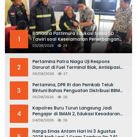
Bandara Pattimura Edukasi Siswa SD
1
Tawiri soal Keselamatan Penerbangan
dan Bahaya Bermain Layang-layang di
03/08/2026
29
KKOP
Pertamina Patra Niaga Uji Respons
2
Darurat di Fuel Terminal Biak, Antisipasi
Risiko Kebakaran dan Tumpahan BBM
06/08/2026
27
Pertamina, DPR RI dan Pemkab Teluk
3
Bintuni Bahas Penguatan Distribusi BBM
dan LPG
05/08/2026
26
Kapolres Buru Turun Langsung Jadi
4
Pengajar di SMAN 2, Edukasi Kesadaran
Hukum dan Stop Kekerasan
04/08/2026
26
Harga Emas Antam Hari Ini 3 Agustus
5
2026 Naik Lagi, 1 Gram Tembus Rp 2,61