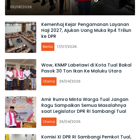
Distribusi BBM dan LPG
05/08/2026
Kemenhaj Kejar Pengamanan Layanan
Haji 2027, Ajukan Uang Muka Rp4 Triliun
ke DPR
Berita
17/07/2026
Wow, KNMP Labetawi di Kota Tual Bakal
Pasok 30 Ton Ikan Ke Maluku Utara
Utama
29/04/2026
Amir Rumra Minta Warga Tual Jangan
Ragu Sampaikan Semua Masalahnya
saat Legislator DPR RI Sambangi Tual
Utama
29/04/2026
Komisi XI DPR RI Sambangi Pemkot Tual,