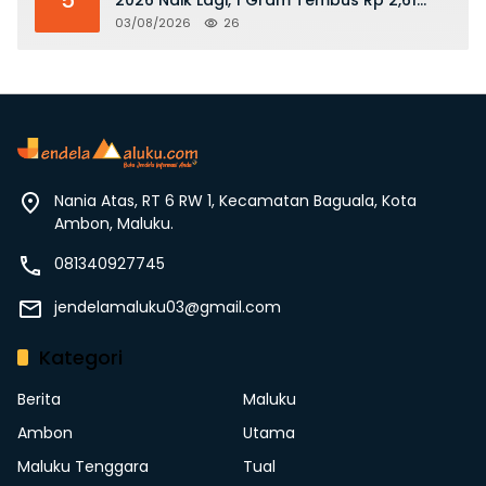
Juta
03/08/2026
26
Nania Atas, RT 6 RW 1, Kecamatan Baguala, Kota
Ambon, Maluku.
081340927745
jendelamaluku03@gmail.com
Kategori
Berita
Maluku
Ambon
Utama
Maluku Tenggara
Tual