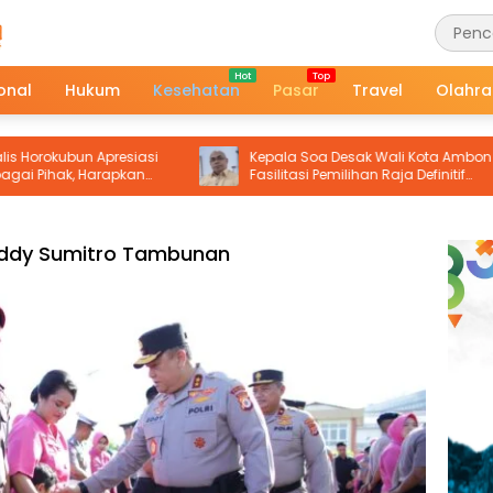
onal
Hukum
Kesehatan
Pasar
Travel
Olahr
bun Apresiasi
Kepala Soa Desak Wali Kota Ambon
, Harapkan
Fasilitasi Pemilihan Raja Definitif
Tetap Terjamin
Hutumuri
 Eddy Sumitro Tambunan