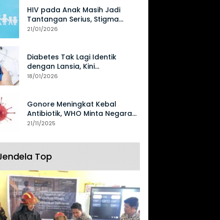
HIV pada Anak Masih Jadi
Tantangan Serius, Stigma
Hambat Akses Perawatan
21/01/2026
Diabetes Tak Lagi Identik
dengan Lansia, Kini
Mengancam Generasi Muda
18/01/2026
Gonore Meningkat Kebal
Antibiotik, WHO Minta Negara
Perkuat Surveilans
21/11/2025
Jendela Top