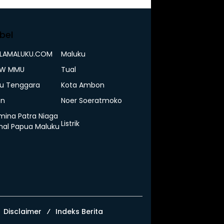
bel
ELAMALUKU.COM
Maluku
IW MMU
Tual
u Tenggara
Kota Ambon
n
Noer Soeratmoko
mina Patra Niaga
Listrik
nal Papua Maluku
Disclaimer
Indeks Berita