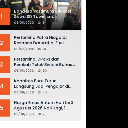
Bandara Pattimura Edukasi
1
Siswa SD Tawiri soal
Keselamatan Penerbangan
03/08/2026
34
dan Bahaya Bermain Layang-
layang di KKOP
Pertamina Patra Niaga Uji
2
Respons Darurat di Fuel
Terminal Biak, Antisipasi Risiko
06/08/2026
31
Kebakaran dan Tumpahan
BBM
Pertamina, DPR RI dan
3
Pemkab Teluk Bintuni Bahas
Penguatan Distribusi BBM dan
05/08/2026
30
LPG
Kapolres Buru Turun
4
Langsung Jadi Pengajar di
SMAN 2, Edukasi Kesadaran
04/08/2026
30
Hukum dan Stop Kekerasan
Harga Emas Antam Hari Ini 3
5
Agustus 2026 Naik Lagi, 1
Gram Tembus Rp 2,61 Juta
03/08/2026
28