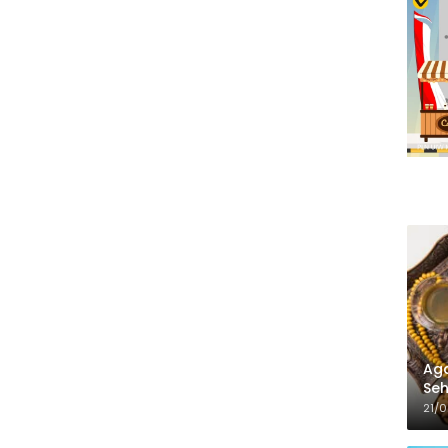
Aga
Seh
21/