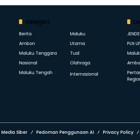
Kategori
La
Berita
Maluku
JEND
Ambon
Utama
PLN U
Maluku Tenggara
Tual
Maluk
Nasional
Olahraga
Ambo
Maluku Tengah
Perta
Internasional
Regio
Media Siber
Pedoman Penggunaan AI
Privacy Policy