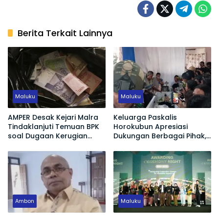
Berita Terkait Lainnya
Maluku
Maluku
AMPER Desak Kejari Malra
Keluarga Paskalis
Tindaklanjuti Temuan BPK
Horokubun Apresiasi
soal Dugaan Kerugian
Dukungan Berbagai Pihak,
Negara Proyek Pasar
Harapkan Masa Depan
Langgur
Adik Korban Tetap
Terjamin
Ambon
Maluku