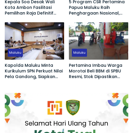
Kepala Soa Desak Wali
5 Program CSR Pertamina
Kota Ambon Fasilitasi
Papua Maluku Raih
Pemilihan Raja Definitif
Penghargaan Nasional,
Hutumuri
Dorong Pemberdayaan
Ekonomi hingga Konservasi
Lingkungan
Maluku
Maluku
Kapolda Maluku Minta
Pertamina Imbau Warga
Kurikulum SPN Perkuat Nilai
Morotai Beli BBM di SPBU
Pela Gandong, Siapkan
Resmi, Stok Dipastikan
Polisi Humanis Hadapi
Aman
Tantangan Zaman