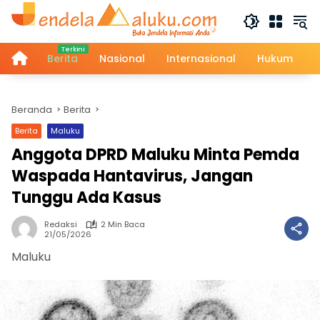
Langsung
ke
konten
Home
Berita
Nasional
Internasional
Hukum
Beranda
Berita
Berita
Maluku
Anggota DPRD Maluku Minta Pemda
Waspada Hantavirus, Jangan
Tunggu Ada Kasus
Redaksi
2 Min Baca
21/05/2026
Maluku