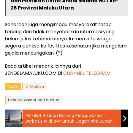
dan Pastikan Listrik Andal selama HUT ke-
26 Provinsi Maluku Utara
Sahertian juga mengimbau masyarakat tetap
tenang dan tidak menyebarkan informasi yang
belum jelas kebenarannya. Ia meminta warga
segera periksa ke fasilitas kesehatan jika mengalami
gejala mencurigakan. (*)
Baca artikel menarik lainnya dari
JENDELAMALUKU.COM Di
CHANNEL TELEGRAM
Topik:
Maluku
Penulis: Valentino Talakua
Pemkot Ambon Dorong Pengawasan
Berbasis AI di JMP untuk Cegah Aksi Bunuh
Diri