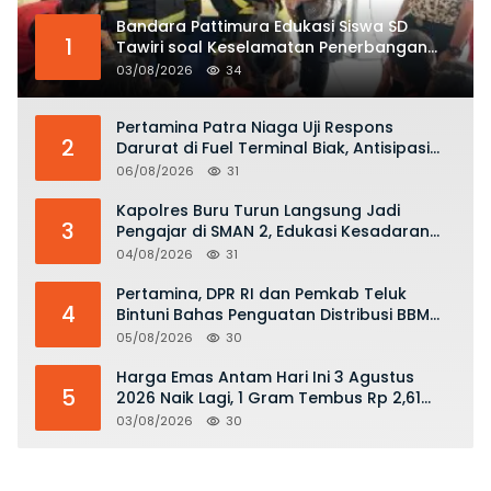
Bandara Pattimura Edukasi Siswa SD
1
Tawiri soal Keselamatan Penerbangan
dan Bahaya Bermain Layang-layang di
03/08/2026
34
KKOP
Pertamina Patra Niaga Uji Respons
2
Darurat di Fuel Terminal Biak, Antisipasi
Risiko Kebakaran dan Tumpahan BBM
06/08/2026
31
Kapolres Buru Turun Langsung Jadi
3
Pengajar di SMAN 2, Edukasi Kesadaran
Hukum dan Stop Kekerasan
04/08/2026
31
Pertamina, DPR RI dan Pemkab Teluk
4
Bintuni Bahas Penguatan Distribusi BBM
dan LPG
05/08/2026
30
Harga Emas Antam Hari Ini 3 Agustus
5
2026 Naik Lagi, 1 Gram Tembus Rp 2,61
Juta
03/08/2026
30