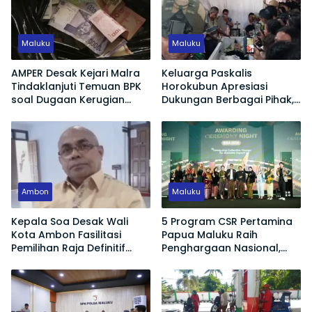
Maluku
Maluku
AMPER Desak Kejari Malra
Keluarga Paskalis
Tindaklanjuti Temuan BPK
Horokubun Apresiasi
soal Dugaan Kerugian
Dukungan Berbagai Pihak,
Negara Proyek Pasar
Harapkan Masa Depan
Langgur
Adik Korban Tetap
Terjamin
Ambon
Maluku
Kepala Soa Desak Wali
5 Program CSR Pertamina
Kota Ambon Fasilitasi
Papua Maluku Raih
Pemilihan Raja Definitif
Penghargaan Nasional,
Hutumuri
Dorong Pemberdayaan
Ekonomi hingga Konservasi
Lingkungan