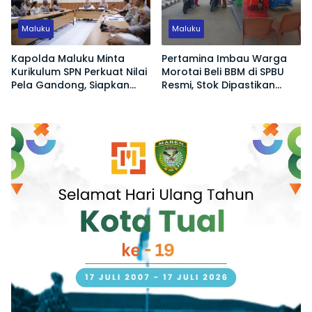
Maluku
Maluku
Kapolda Maluku Minta
Pertamina Imbau Warga
Kurikulum SPN Perkuat Nilai
Morotai Beli BBM di SPBU
Pela Gandong, Siapkan
Resmi, Stok Dipastikan
Polisi Humanis Hadapi
Aman
Tantangan Zaman