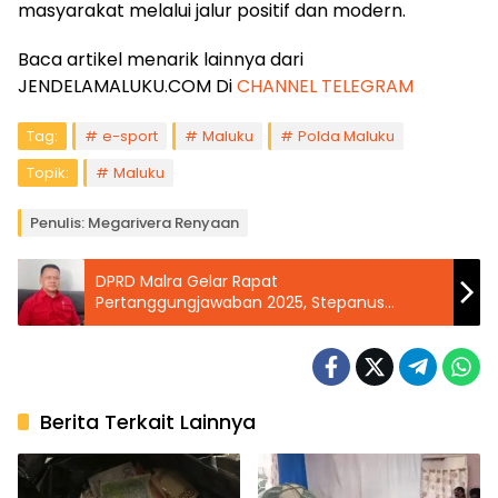
masyarakat melalui jalur positif dan modern.
Baca artikel menarik lainnya dari
JENDELAMALUKU.COM Di
CHANNEL TELEGRAM
Tag:
e-sport
Maluku
Polda Maluku
Topik:
Maluku
Penulis: Megarivera Renyaan
DPRD Malra Gelar Rapat
Pertanggungjawaban 2025, Stepanus
Layanan Minta Komisi Terkait Tinjau
Lapangan
Berita Terkait Lainnya