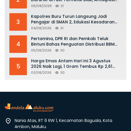
Risiko Kebakaran dan Tumpahan BBM
06/08/2026
31
Kapolres Buru Turun Langsung Jadi
3
Pengajar di SMAN 2, Edukasi Kesadaran
Hukum dan Stop Kekerasan
04/08/2026
31
Pertamina, DPR RI dan Pemkab Teluk
4
Bintuni Bahas Penguatan Distribusi BBM
dan LPG
05/08/2026
30
Harga Emas Antam Hari Ini 3 Agustus
5
2026 Naik Lagi, 1 Gram Tembus Rp 2,61
Juta
03/08/2026
30
Nania Atas, RT 6 RW 1, Kecamatan Baguala, Kota
Ambon, Maluku.