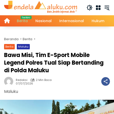
Langsung
ke
konten
Home
Berita
Nasional
Internasional
Hukum
Beranda
Berita
Berita
Maluku
Bawa Misi, Tim E-Sport Mobile
Legend Polres Tual Siap Bertanding
di Polda Maluku
Redaksi
2 Min Baca
07/07/2026
Maluku