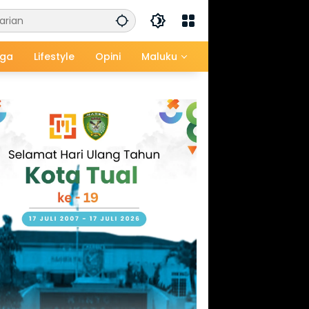
aga
Lifestyle
Opini
Maluku