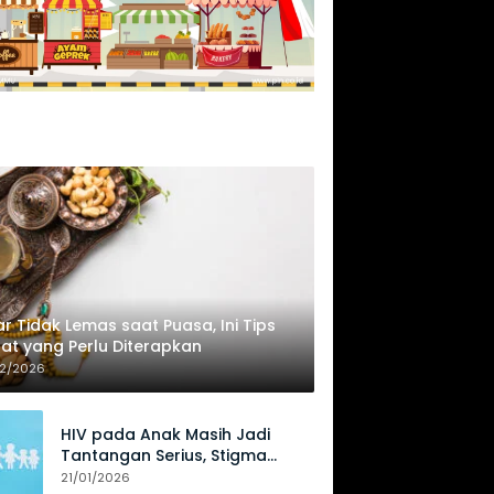
r Tidak Lemas saat Puasa, Ini Tips
at yang Perlu Diterapkan
02/2026
HIV pada Anak Masih Jadi
Tantangan Serius, Stigma
Hambat Akses Perawatan
21/01/2026