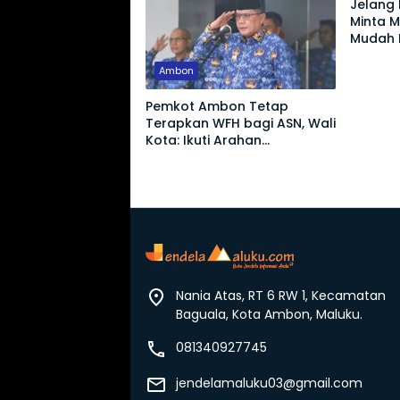
Jelang 
Minta 
Mudah 
yang M
Ambon
Pemkot Ambon Tetap
Terapkan WFH bagi ASN, Wali
Kota: Ikuti Arahan
Pemerintah Pusat
Nania Atas, RT 6 RW 1, Kecamatan
Baguala, Kota Ambon, Maluku.
081340927745
jendelamaluku03@gmail.com