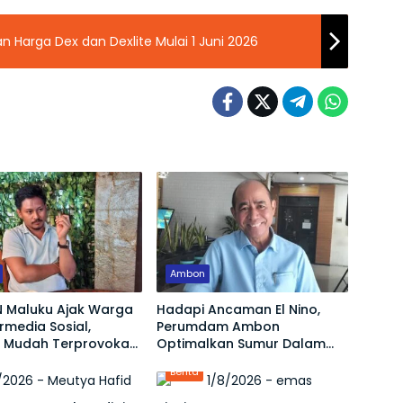
n Harga Dex dan Dexlite Mulai 1 Juni 2026
Ambon
 Maluku Ajak Warga
Hadapi Ancaman El Nino,
ermedia Sosial,
Perumdam Ambon
 Mudah Terprovokasi
Optimalkan Sumur Dalam
Jaga Pasokan Air Bersih
Berita