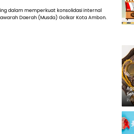
ting dalam memperkuat konsolidasi internal
yawarah Daerah (Musda) Golkar Kota Ambon.
Aga
Seh
21/