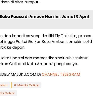
isan di akar rumput.
uka Puasa di Ambon Hari Ini, Jumat 5 April
an kapasitas yang dimiliki Ely Toisutta, proses
sehingga Partai Golkar Kota Ambon semakin solid
tik ke depan.
iditas partai dan memastikan seluruh struktur
an Golkar di Kota Ambon,” pungkasnya.
 JENDELAMALUKU.COM Di
CHANNEL TELEGRAM
olkar
Musda Golkar
da Golkar