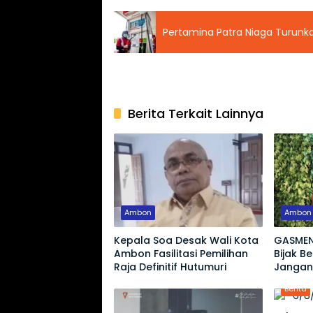
Pertamina Patra Niaga Turunka
Berita Terkait Lainnya
Ambon
Ambon
Kepala Soa Desak Wali Kota
GASMEN
Ambon Fasilitasi Pemilihan
Bijak B
Raja Definitif Hutumuri
Jangan
Hoaks
Berita