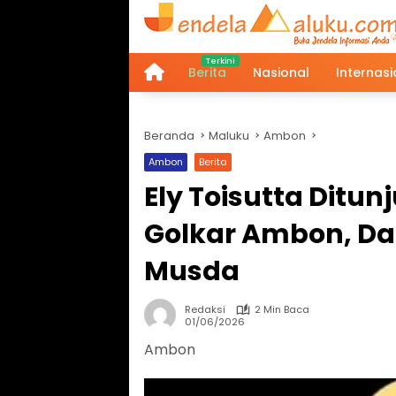
Langsung
ke
konten
Berita
Nasional
Internasi
Home
Beranda
Maluku
Ambon
Ambon
Berita
Ely Toisutta Ditun
Golkar Ambon, Da
Musda
Redaksi
2 Min Baca
01/06/2026
Ambon