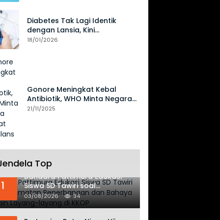
Diabetes Tak Lagi Identik
dengan Lansia, Kini
Mengancam Generasi Muda
18/01/2026
Gonore Meningkat Kebal
Antibiotik, WHO Minta Negara
Perkuat Surveilans
21/11/2025
Jendela Top
Bandara Pattimura Edukasi
1
Siswa SD Tawiri soal
Keselamatan Penerbangan
03/08/2026
34
dan Bahaya Bermain Layang-
layang di KKOP