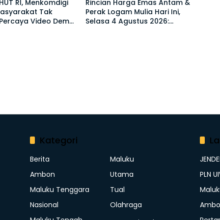
HUT RI, Menkomdigi
Rincian Harga Emas Antam &
Masyarakat Tak
Perak Logam Mulia Hari Ini,
Percaya Video Demo
Selasa 4 Agustus 2026:
enyesatkan
Ukuran 1 Gram Tembus
Rp2,6 Juta!
Kategori
La
Berita
Maluku
JEND
Ambon
Utama
PLN U
Maluku Tenggara
Tual
Maluk
Nasional
Olahraga
Ambo
Maluku Tengah
Perta