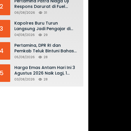
Pertamina Patra Niaga Uji
2
Respons Darurat di Fuel
Terminal Biak, Antisipasi Risiko
06/08/2026
31
Kebakaran dan Tumpahan
BBM
Kapolres Buru Turun
3
Langsung Jadi Pengajar di
SMAN 2, Edukasi Kesadaran
04/08/2026
29
Hukum dan Stop Kekerasan
Pertamina, DPR RI dan
4
Pemkab Teluk Bintuni Bahas
Penguatan Distribusi BBM dan
05/08/2026
28
LPG
Harga Emas Antam Hari Ini 3
5
Agustus 2026 Naik Lagi, 1
Gram Tembus Rp 2,61 Juta
03/08/2026
28