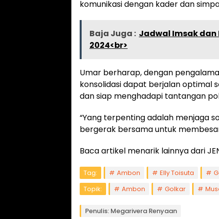
komunikasi dengan kader dan simpat
Baja Juga :
Jadwal Imsak dan B
2024<br>
Umar berharap, dengan pengalaman d
konsolidasi dapat berjalan optimal 
dan siap menghadapi tantangan poli
“Yang terpenting adalah menjaga sol
bergerak bersama untuk membesark
Baca artikel menarik lainnya dari
Tag:
Ambon
Elly Toisuta
G
Topik:
Ambon
Golkar
Mus
Penulis: Megarivera Renyaan