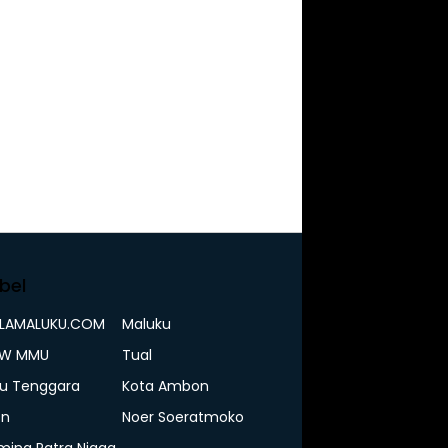
bel
ELAMALUKU.COM
Maluku
IW MMU
Tual
u Tenggara
Kota Ambon
n
Noer Soeratmoko
mina Patra Niaga