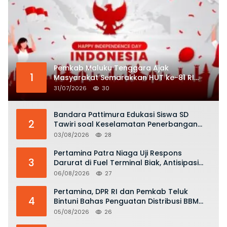
Pemkab Maluku Tenggara Ajak
1
Masyarakat Semarakkan HUT ke-81 RI
dengan Semangat Nasionalisme
31/07/2026
30
Bandara Pattimura Edukasi Siswa SD
2
Tawiri soal Keselamatan Penerbangan
dan Bahaya Bermain Layang-layang di
03/08/2026
28
KKOP
Pertamina Patra Niaga Uji Respons
3
Darurat di Fuel Terminal Biak, Antisipasi
Risiko Kebakaran dan Tumpahan BBM
06/08/2026
27
Pertamina, DPR RI dan Pemkab Teluk
4
Bintuni Bahas Penguatan Distribusi BBM
dan LPG
05/08/2026
26