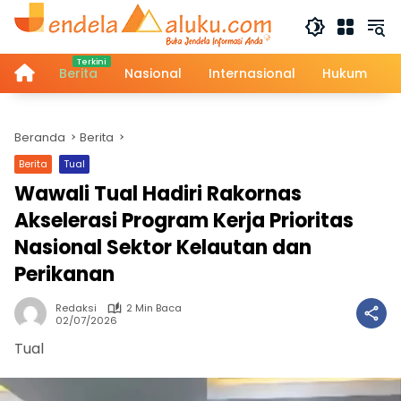
Langsung
ke
konten
Home
Berita
Nasional
Internasional
Hukum
Beranda
Berita
Berita
Tual
Wawali Tual Hadiri Rakornas
Akselerasi Program Kerja Prioritas
Nasional Sektor Kelautan dan
Perikanan
Redaksi
2 Min Baca
02/07/2026
Tual