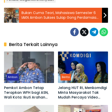
Bukan Cuma Teori, Mahasiswa Semester 6
IAKN Ambon Sukses Sulap Gong Perdamaian
Jadi Festival Budaya Profesional
Berita Terkait Lainnya
Ambon
Berita
Pemkot Ambon Tetap
Jelang HUT RI, Menkomdigi
Terapkan WFH bagi ASN,
Minta Masyarakat Tak
Wali Kota: Ikuti Arahan
Mudah Percaya Video
Pemerintah Pusat
Demo yang Menyesatkan