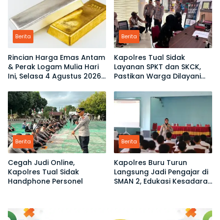
Berita
Berita
Rincian Harga Emas Antam
Kapolres Tual Sidak
& Perak Logam Mulia Hari
Layanan SPKT dan SKCK,
Ini, Selasa 4 Agustus 2026:
Pastikan Warga Dilayani
Ukuran 1 Gram Tembus
Tanpa Ribet
Rp2,6 Juta!
Berita
Berita
Cegah Judi Online,
Kapolres Buru Turun
Kapolres Tual Sidak
Langsung Jadi Pengajar di
Handphone Personel
SMAN 2, Edukasi Kesadaran
Hukum dan Stop
Kekerasan