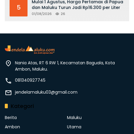
Mulai 1 Agustus, Harga Pertamax di Papua
5
dan Maluku Turun Jadi Rp16.300 per Liter
01/08/2026
26
Nania Atas, RT 6 RW 1, Kecamatan Baguala, Kota
Ambon, Maluku.
081340927745
jendelamaluku03@gmail.com
Kategori
Berita
Maluku
Ambon
Utama