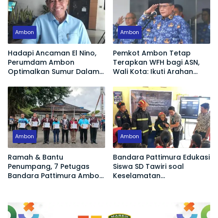
Ambon
Ambon
Hadapi Ancaman El Nino,
Pemkot Ambon Tetap
Perumdam Ambon
Terapkan WFH bagi ASN,
Optimalkan Sumur Dalam
Wali Kota: Ikuti Arahan
Jaga Pasokan Air Bersih
Pemerintah Pusat
Ambon
Ambon
Ramah & Bantu
Bandara Pattimura Edukasi
Penumpang, 7 Petugas
Siswa SD Tawiri soal
Bandara Pattimura Ambon
Keselamatan
Raih Apresiasi Tertinggi
Penerbangan dan Bahaya
Bermain Layang-layang di
KKOP