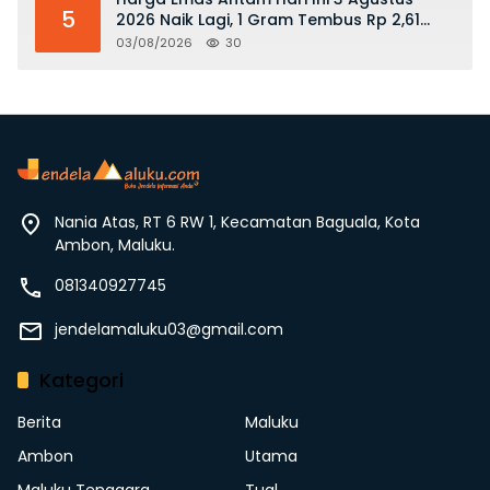
5
2026 Naik Lagi, 1 Gram Tembus Rp 2,61
Juta
03/08/2026
30
Nania Atas, RT 6 RW 1, Kecamatan Baguala, Kota
Ambon, Maluku.
081340927745
jendelamaluku03@gmail.com
Kategori
Berita
Maluku
Ambon
Utama
Maluku Tenggara
Tual