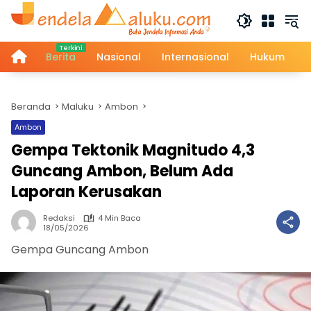
Langsung
ke
konten
Home
Berita
Nasional
Internasional
Hukum
Beranda
Maluku
Ambon
Ambon
Gempa Tektonik Magnitudo 4,3
Guncang Ambon, Belum Ada
Laporan Kerusakan
Redaksi
4 Min Baca
18/05/2026
Gempa Guncang Ambon