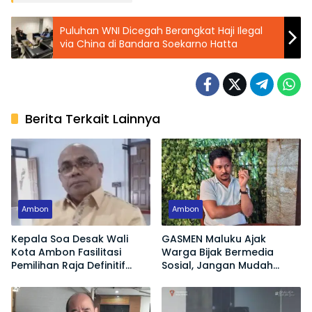
Puluhan WNI Dicegah Berangkat Haji Ilegal
via China di Bandara Soekarno Hatta
Berita Terkait Lainnya
Ambon
Ambon
Kepala Soa Desak Wali
GASMEN Maluku Ajak
Kota Ambon Fasilitasi
Warga Bijak Bermedia
Pemilihan Raja Definitif
Sosial, Jangan Mudah
Hutumuri
Terprovokasi Hoaks