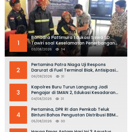
Bandara Pattimura Edukasi Siswa SD
1
Tawiri soal Keselamatan Penerbangan
dan Bahaya Bermain Layang-layang di
03/08/2026
34
KKOP
Pertamina Patra Niaga Uji Respons
2
Darurat di Fuel Terminal Biak, Antisipasi
Risiko Kebakaran dan Tumpahan BBM
06/08/2026
31
Kapolres Buru Turun Langsung Jadi
3
Pengajar di SMAN 2, Edukasi Kesadaran
Hukum dan Stop Kekerasan
04/08/2026
31
Pertamina, DPR RI dan Pemkab Teluk
4
Bintuni Bahas Penguatan Distribusi BBM
dan LPG
05/08/2026
30
Harga Emas Antam Hari Ini 3 Agustus