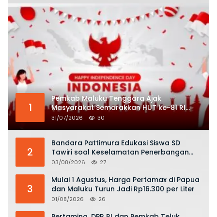
Pemkab Maluku Tenggara Ajak
1
Masyarakat Semarakkan HUT ke-81 RI
dengan Semangat Nasionalisme
31/07/2026
30
Bandara Pattimura Edukasi Siswa SD
2
Tawiri soal Keselamatan Penerbangan
dan Bahaya Bermain Layang-layang di
03/08/2026
27
KKOP
Mulai 1 Agustus, Harga Pertamax di Papua
3
dan Maluku Turun Jadi Rp16.300 per Liter
01/08/2026
26
Pertamina, DPR RI dan Pemkab Teluk