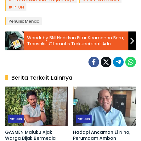
PTUN
Penulis: Mendo
Wondr by BNI Hadirkan Fitur Keamanan Baru,
Transaksi Otomatis Terkunci saat Ada
Panggilan Masuk
Berita Terkait Lainnya
Ambon
Ambon
GASMEN Maluku Ajak
Hadapi Ancaman El Nino,
Warga Bijak Bermedia
Perumdam Ambon