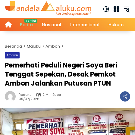
Langsung
ke
konten
Home
Berita
Nasional
Internasional
Hukum
Beranda
Maluku
Ambon
Ambon
Pemerhati Peduli Negeri Soya Beri
Tenggat Sepekan, Desak Pemkot
Ambon Jalankan Putusan PTUN
Redaksi
2 Min Baca
05/07/2026