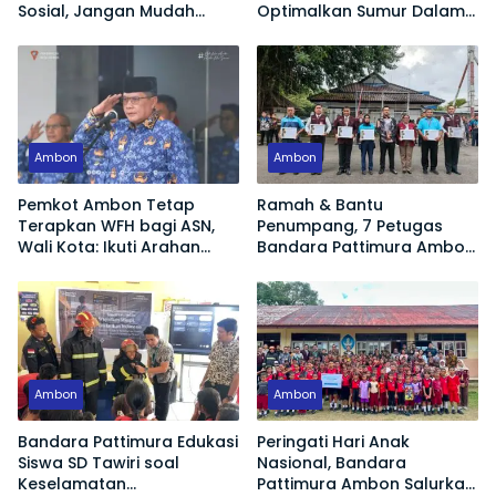
Sosial, Jangan Mudah
Optimalkan Sumur Dalam
Terprovokasi Hoaks
Jaga Pasokan Air Bersih
Ambon
Ambon
Pemkot Ambon Tetap
Ramah & Bantu
Terapkan WFH bagi ASN,
Penumpang, 7 Petugas
Wali Kota: Ikuti Arahan
Bandara Pattimura Ambon
Pemerintah Pusat
Raih Apresiasi Tertinggi
Ambon
Ambon
Bandara Pattimura Edukasi
Peringati Hari Anak
Siswa SD Tawiri soal
Nasional, Bandara
Keselamatan
Pattimura Ambon Salurkan