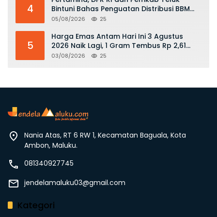
4
Bintuni Bahas Penguatan Distribusi BBM
dan LPG
05/08/2026
25
Harga Emas Antam Hari Ini 3 Agustus
5
2026 Naik Lagi, 1 Gram Tembus Rp 2,61
Juta
03/08/2026
25
Nania Atas, RT 6 RW 1, Kecamatan Baguala, Kota
Ambon, Maluku.
081340927745
jendelamaluku03@gmail.com
Kategori