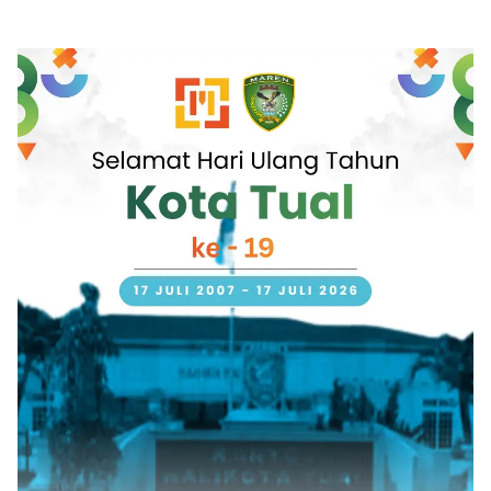
Penerbangan dan Bahaya
Bantuan Pendidikan dan
Bermain Layang-layang di
Edukasi Keselamatan
KKOP
Penerbangan