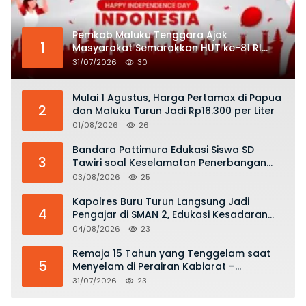
Pemkab Maluku Tenggara Ajak
1
Masyarakat Semarakkan HUT ke-81 RI
dengan Semangat Nasionalisme
31/07/2026
30
Mulai 1 Agustus, Harga Pertamax di Papua
2
dan Maluku Turun Jadi Rp16.300 per Liter
01/08/2026
26
Bandara Pattimura Edukasi Siswa SD
3
Tawiri soal Keselamatan Penerbangan
dan Bahaya Bermain Layang-layang di
03/08/2026
25
KKOP
Kapolres Buru Turun Langsung Jadi
4
Pengajar di SMAN 2, Edukasi Kesadaran
Hukum dan Stop Kekerasan
04/08/2026
23
Remaja 15 Tahun yang Tenggelam saat
5
Menyelam di Perairan Kabiarat –
Tanimbar Ditemukan Meninggal
31/07/2026
23