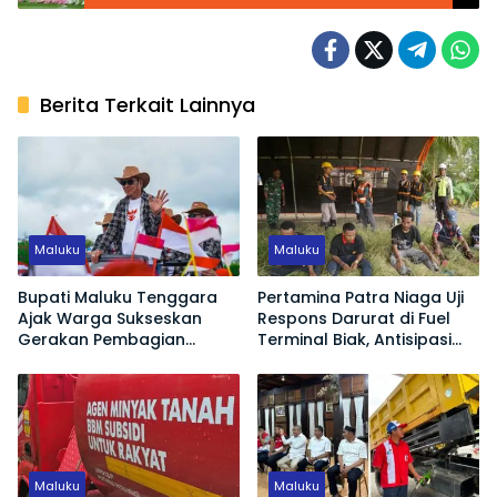
Berita Terkait Lainnya
Maluku
Maluku
Bupati Maluku Tenggara
Pertamina Patra Niaga Uji
Ajak Warga Sukseskan
Respons Darurat di Fuel
Gerakan Pembagian
Terminal Biak, Antisipasi
Bendera Merah Putih
Risiko Kebakaran dan
Tumpahan BBM
Maluku
Maluku