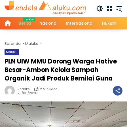
Langsung
ke
konten
Home
Berita
Nasional
Internasional
Hukum
Beranda
Maluku
Maluku
PLN UIW MMU Dorong Warga Hative
Besar-Ambon Kelola Sampah
Organik Jadi Produk Bernilai Guna
Redaksi
2 Min Baca
29/06/2026