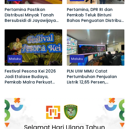
Pertamina Pastikan
Pertamina, DPR RI dan
Distribusi Minyak Tanah
Pemkab Teluk Bintuni
Bersubsidi di Jayawijaya
Bahas Penguatan Distribusi
Kembali Normal
BBM dan LPG
Maluku
Maluku
Festival Pesona Kei 2026
PLN UIW MMU Catat
Jadi Etalase Budaya,
Pertumbuhan Penjualan
Pemkab Malra Perkuat
Listrik 12,65 Persen,
Promosi Wisata dan UMKM
Pelanggan Tembus 908
Ribu