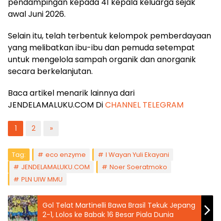
pendampingan kepada 41 kepala keluarga sejak
awal Juni 2026.
Selain itu, telah terbentuk kelompok pemberdayaan
yang melibatkan ibu-ibu dan pemuda setempat
untuk mengelola sampah organik dan anorganik
secara berkelanjutan.
Baca artikel menarik lainnya dari
JENDELAMALUKU.COM Di
CHANNEL TELEGRAM
1
2
»
Tag:
eco enzyme
I Wayan Yuli Ekayani
JENDELAMALUKU.COM
Noer Soeratmoko
PLN UIW MMU
Gol Telat Martinelli Bawa Brasil Tekuk Jepang
2-1, Lolos ke Babak 16 Besar Piala Dunia