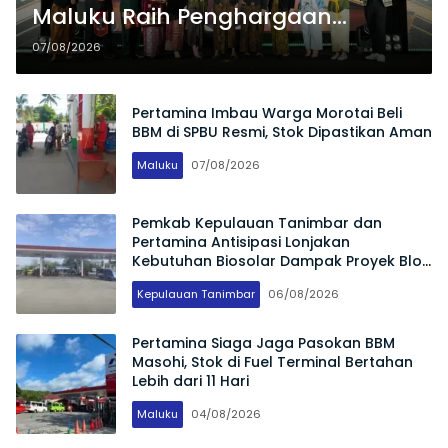
Maluku Raih Penghargaan
Nasional, Dorong Pemberdayaan
07/08/2026
Ekonomi hingga Konservasi
Lingkungan
Pertamina Imbau Warga Morotai Beli
BBM di SPBU Resmi, Stok Dipastikan Aman
Maluku
07/08/2026
Pemkab Kepulauan Tanimbar dan
Pertamina Antisipasi Lonjakan
Kebutuhan Biosolar Dampak Proyek Blok
Masela
Kepulauan Tanimbar
06/08/2026
Pertamina Siaga Jaga Pasokan BBM
Masohi, Stok di Fuel Terminal Bertahan
Lebih dari 11 Hari
Maluku
04/08/2026