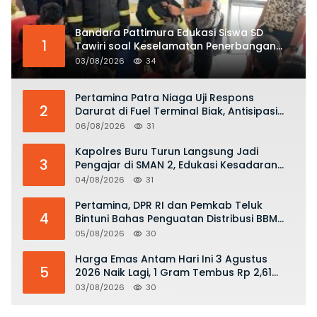
Bandara Pattimura Edukasi Siswa SD
1
Tawiri soal Keselamatan Penerbangan
dan Bahaya Bermain Layang-layang di
03/08/2026
34
KKOP
Pertamina Patra Niaga Uji Respons
2
Darurat di Fuel Terminal Biak, Antisipasi
Risiko Kebakaran dan Tumpahan BBM
06/08/2026
31
Kapolres Buru Turun Langsung Jadi
3
Pengajar di SMAN 2, Edukasi Kesadaran
Hukum dan Stop Kekerasan
04/08/2026
31
Pertamina, DPR RI dan Pemkab Teluk
4
Bintuni Bahas Penguatan Distribusi BBM
dan LPG
05/08/2026
30
Harga Emas Antam Hari Ini 3 Agustus
5
2026 Naik Lagi, 1 Gram Tembus Rp 2,61
Juta
03/08/2026
30