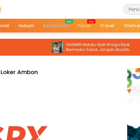
onal
Hukum
Kesehatan
Pasar
Travel
Olahr
GASMEN Maluku Ajak Warga Bijak
Bermedia Sosial, Jangan Mudah
Terprovokasi Hoaks
Loker Ambon