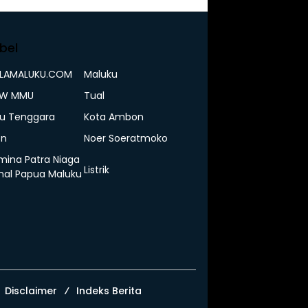
bel
ELAMALUKU.COM
Maluku
IW MMU
Tual
u Tenggara
Kota Ambon
n
Noer Soeratmoko
mina Patra Niaga
Listrik
nal Papua Maluku
Disclaimer
Indeks Berita