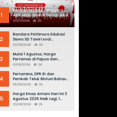
Pemkab Maluku Tenggara
1
Ajak Masyarakat Semarakkan
HUT ke-81 RI dengan
31/07/2026
30
Semangat Nasionalisme
Bandara Pattimura Edukasi
2
Siswa SD Tawiri soal
Keselamatan Penerbangan
03/08/2026
26
dan Bahaya Bermain Layang-
layang di KKOP
Mulai 1 Agustus, Harga
3
Pertamax di Papua dan
Maluku Turun Jadi Rp16.300
01/08/2026
26
per Liter
Pertamina, DPR RI dan
4
Pemkab Teluk Bintuni Bahas
Penguatan Distribusi BBM dan
05/08/2026
25
LPG
Harga Emas Antam Hari Ini 3
5
Agustus 2026 Naik Lagi, 1
Gram Tembus Rp 2,61 Juta
03/08/2026
25