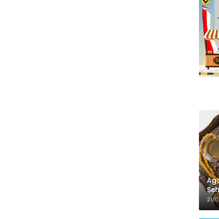
Aga
Seh
21/