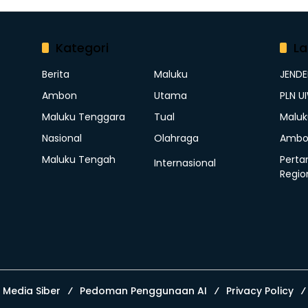
Kategori
La
Berita
Maluku
JEND
Ambon
Utama
PLN U
Maluku Tenggara
Tual
Maluk
Nasional
Olahraga
Ambo
Maluku Tengah
Perta
Internasional
Regio
Media Siber
Pedoman Penggunaan AI
Privacy Policy