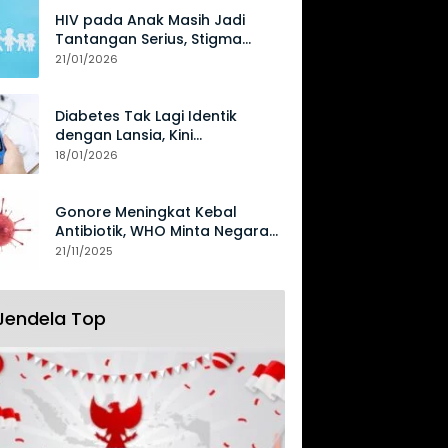
HIV pada Anak Masih Jadi
Tantangan Serius, Stigma
Hambat Akses Perawatan
21/01/2026
Diabetes Tak Lagi Identik
dengan Lansia, Kini
Mengancam Generasi Muda
18/01/2026
Gonore Meningkat Kebal
Antibiotik, WHO Minta Negara
Perkuat Surveilans
21/11/2025
Jendela Top