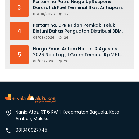
Pertamina Patra Niaga Uji Respons
3
Darurat di Fuel Terminal Biak, Antisipasi
Risiko Kebakaran dan Tumpahan BBM
06/08/2026
27
Pertamina, DPR RI dan Pemkab Teluk
4
Bintuni Bahas Penguatan Distribusi BBM
dan LPG
05/08/2026
26
Harga Emas Antam Hari Ini 3 Agustus
5
2026 Naik Lagi, 1 Gram Tembus Rp 2,61
Juta
03/08/2026
26
Nania Atas, RT 6 RW 1, Kecamatan Baguala, Kota
Ambon, Maluku.
081340927745