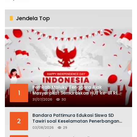
Jendela Top
Pemkab Maluku Tenggara Ajak
1
Masyarakat Semarakkan HUT ke-81 RI
dengan Semangat Nasionalisme
31/07/2026
30
Bandara Pattimura Edukasi Siswa SD
2
Tawiri soal Keselamatan Penerbangan
dan Bahaya Bermain Layang-layang di
03/08/2026
29
KKOP