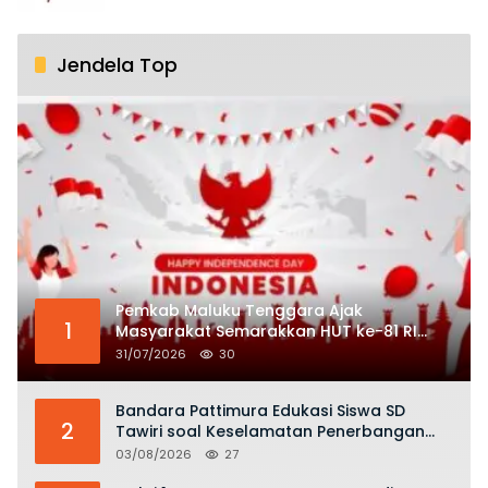
Jendela Top
Pemkab Maluku Tenggara Ajak
1
Masyarakat Semarakkan HUT ke-81 RI
dengan Semangat Nasionalisme
31/07/2026
30
Bandara Pattimura Edukasi Siswa SD
2
Tawiri soal Keselamatan Penerbangan
dan Bahaya Bermain Layang-layang di
03/08/2026
27
KKOP