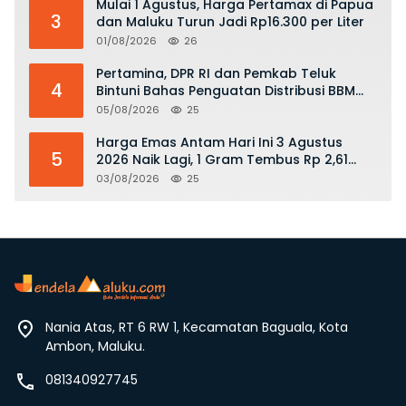
Mulai 1 Agustus, Harga Pertamax di Papua
3
dan Maluku Turun Jadi Rp16.300 per Liter
01/08/2026
26
Pertamina, DPR RI dan Pemkab Teluk
4
Bintuni Bahas Penguatan Distribusi BBM
dan LPG
05/08/2026
25
Harga Emas Antam Hari Ini 3 Agustus
5
2026 Naik Lagi, 1 Gram Tembus Rp 2,61
Juta
03/08/2026
25
Nania Atas, RT 6 RW 1, Kecamatan Baguala, Kota
Ambon, Maluku.
081340927745