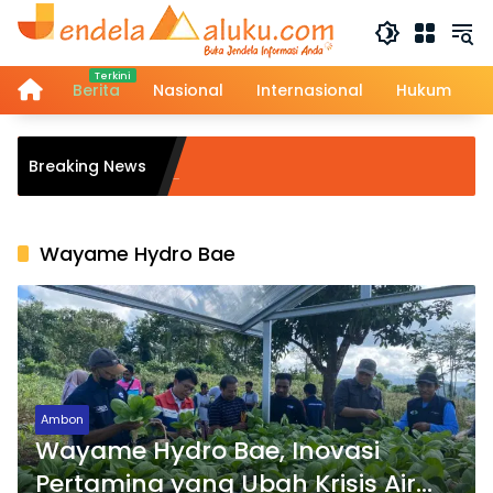
Langsung
ke
konten
Home
Berita
Nasional
Internasional
Hukum
A
Breaking News
T
N
Wayame Hydro Bae
Ambon
Wayame Hydro Bae, Inovasi
Pertamina yang Ubah Krisis Air