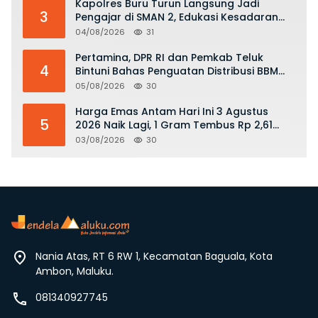
Kapolres Buru Turun Langsung Jadi
3
Pengajar di SMAN 2, Edukasi Kesadaran
Hukum dan Stop Kekerasan
04/08/2026
31
Pertamina, DPR RI dan Pemkab Teluk
4
Bintuni Bahas Penguatan Distribusi BBM
dan LPG
05/08/2026
30
Harga Emas Antam Hari Ini 3 Agustus
5
2026 Naik Lagi, 1 Gram Tembus Rp 2,61
Juta
03/08/2026
30
Nania Atas, RT 6 RW 1, Kecamatan Baguala, Kota
Ambon, Maluku.
081340927745