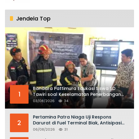
Jendela Top
Bandara Pattimura Edukasi Siswa SD
1
Tawiri soal Keselamatan Penerbangan
dan Bahaya Bermain Layang-layang di
03/08/2026
34
KKOP
Pertamina Patra Niaga Uji Respons
2
Darurat di Fuel Terminal Biak, Antisipasi
Risiko Kebakaran dan Tumpahan BBM
06/08/2026
31