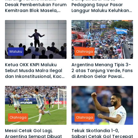
Desak Pembentukan Forum
Pedagang Sayur Pasar
Kemitraan Blok Masela,
Langgur Maluku Keluhkan
Minta Warga Lokal Tak
Omset Turun
Sekadar Jadi Penonton
Maluku
Olahraga
Ketua OKK KNPI Maluku
Argentina Menang Tipis 3-
Sebut Musda Malra Ilegal
2 atas Tanjung Verde, Fans
dan Inkonstitusional, Kace
di Ambon Gelar Pawai
Ubro Dinilai Tak Sah Jadi
Kemenangan
Ketua
Olahraga
Olahraga
Messi Cetak Gol Lagi,
Tekuk Skotlandia 1-0,
Argentina Sempat Dibuat
Saibari Cetak Gol Tercepat