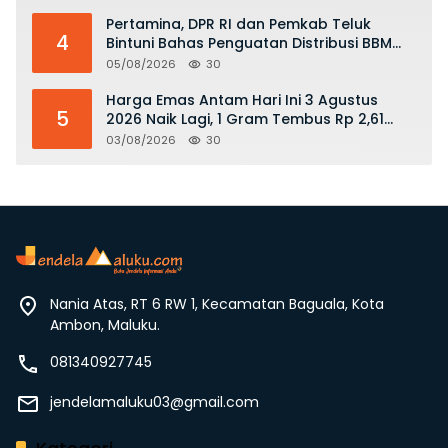
Pertamina, DPR RI dan Pemkab Teluk
4
Bintuni Bahas Penguatan Distribusi BBM
dan LPG
05/08/2026
30
Harga Emas Antam Hari Ini 3 Agustus
5
2026 Naik Lagi, 1 Gram Tembus Rp 2,61
Juta
03/08/2026
30
Nania Atas, RT 6 RW 1, Kecamatan Baguala, Kota
Ambon, Maluku.
081340927745
jendelamaluku03@gmail.com