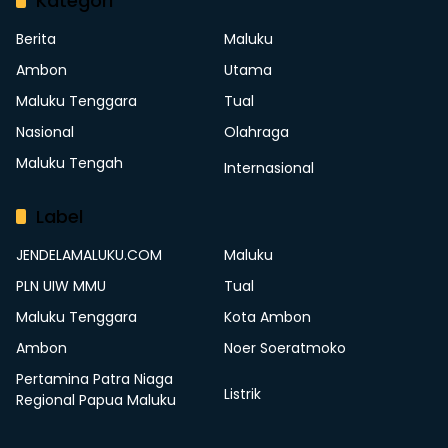
Kategori
Berita
Maluku
Ambon
Utama
Maluku Tenggara
Tual
Nasional
Olahraga
Maluku Tengah
Internasional
Label
JENDELAMALUKU.COM
Maluku
PLN UIW MMU
Tual
Maluku Tenggara
Kota Ambon
Ambon
Noer Soeratmoko
Pertamina Patra Niaga
Listrik
Regional Papua Maluku