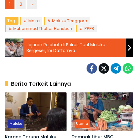
1
2
»
Tag:
Malra
Maluku Tenggara
Muhammad Thaher Hanubun
PPPK
Jajaran Pejabat di Polres Tual Maluku
Bergeser, Ini Daftarnya
Berita Terkait Lainnya
Maluku
Utama
Karang Taruna Maluku
Dampak Libur MBG,