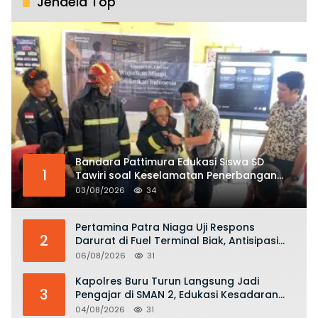
Jendela Top
Bandara Pattimura Edukasi Siswa SD
1
Tawiri soal Keselamatan Penerbangan
dan Bahaya Bermain Layang-layang di
03/08/2026
34
KKOP
Pertamina Patra Niaga Uji Respons
2
Darurat di Fuel Terminal Biak, Antisipasi
Risiko Kebakaran dan Tumpahan BBM
06/08/2026
31
Kapolres Buru Turun Langsung Jadi
3
Pengajar di SMAN 2, Edukasi Kesadaran
Hukum dan Stop Kekerasan
04/08/2026
31