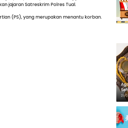
ukan jajaran Satreskrim Polres Tual.
ertian (PS), yang merupakan menantu korban.
Aga
Seh
21/