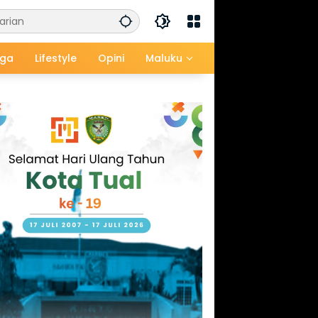
aga
Lifestyle
Opini
Maluku