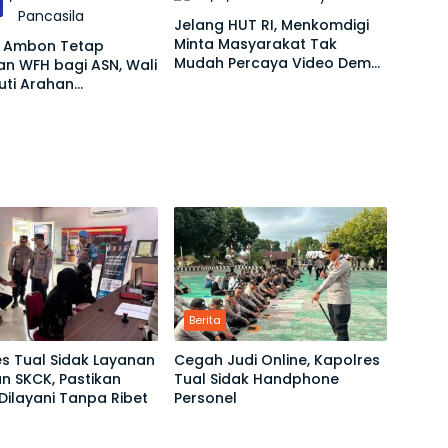
Jelang HUT RI, Menkomdigi
Minta Masyarakat Tak
 Ambon Tetap
Mudah Percaya Video Demo
n WFH bagi ASN, Wali
yang Menyesatkan
kuti Arahan
ntah Pusat
Berita
s Tual Sidak Layanan
Cegah Judi Online, Kapolres
n SKCK, Pastikan
Tual Sidak Handphone
ilayani Tanpa Ribet
Personel