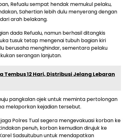
pan, Refualu sempat hendak memukul pelaku,
dakan, Sahertian lebih dulu menyerang dengan
dari arah belakang.
ian dada Refualu, namun berhasil ditangkis
luka tusuk tetap mengenai tubuh bagian kiri
ualu berusaha menghindar, sementara pelaku
ukan serangan lanjutan.
a Tembus 12 Hari, Distribusi Jelang Lebaran
nuju pangkalan ojek untuk meminta pertolongan
na melaporkan kejadian tersebut.
jaga Polres Tual segera mengevakuasi korban ke
tindakan penuh, korban kemudian dirujuk ke
arel Sadsuitubun untuk mendapatkan