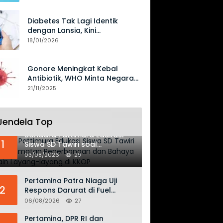
Diabetes Tak Lagi Identik
dengan Lansia, Kini
Mengancam Generasi Muda
18/01/2026
Gonore Meningkat Kebal
Antibiotik, WHO Minta Negara
Perkuat Surveilans
21/11/2025
Jendela Top
Bandara Pattimura Edukasi
1
Siswa SD Tawiri soal
Keselamatan Penerbangan
03/08/2026
29
dan Bahaya Bermain Layang-
layang di KKOP
Pertamina Patra Niaga Uji
2
Respons Darurat di Fuel
Terminal Biak, Antisipasi Risiko
06/08/2026
27
Kebakaran dan Tumpahan
BBM
Pertamina, DPR RI dan