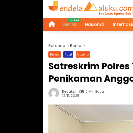
Langsung
ke
konten
Berita
Nasional
Internasi
Home
Beranda
Berita
Berita
Tual
Utama
Satreskrim Polres
Penikaman Anggot
Redaksi
2 Min Baca
12/11/2025