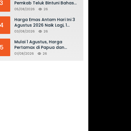
3
Pemkab Teluk Bintuni Bahas
Penguatan Distribusi BBM dan
05/08/2026
26
LPG
Harga Emas Antam Hari Ini 3
4
Agustus 2026 Naik Lagi, 1
Gram Tembus Rp 2,61 Juta
03/08/2026
26
Mulai 1 Agustus, Harga
5
Pertamax di Papua dan
Maluku Turun Jadi Rp16.300
01/08/2026
26
per Liter