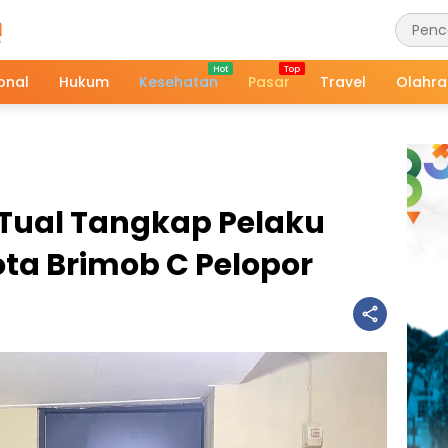
onal
Hukum
Kesehatan
Pasar
Travel
Olahr
 Tual Tangkap Pelaku
a Brimob C Pelopor