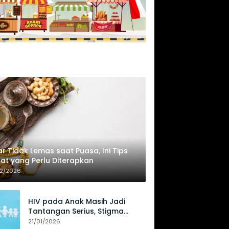
r Tidak Lemas saat Puasa, Ini Tips
at yang Perlu Diterapkan
02/2026
HIV pada Anak Masih Jadi
Tantangan Serius, Stigma
Hambat Akses Perawatan
21/01/2026