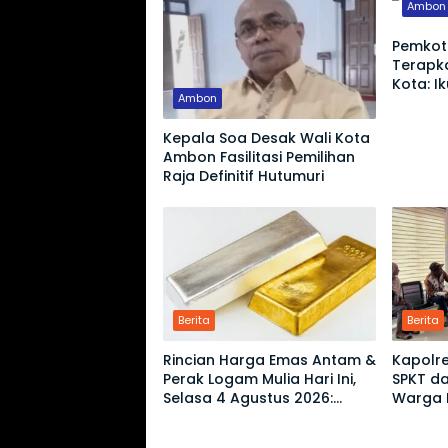
Ambon
Pemkot
Terapka
Kota: I
Ambon
Pemeri
Kepala Soa Desak Wali Kota
Ambon Fasilitasi Pemilihan
Raja Definitif Hutumuri
Berita
Berita
Rincian Harga Emas Antam &
Kapolre
Perak Logam Mulia Hari Ini,
SPKT da
Selasa 4 Agustus 2026:
Warga D
Ukuran 1 Gram Tembus
Rp2,6 Juta!