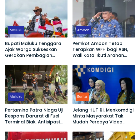
Maluku
Ambon
Bupati Maluku Tenggara
Pemkot Ambon Tetap
Ajak Warga Sukseskan
Terapkan WFH bagi ASN,
Gerakan Pembagian
Wali Kota: Ikuti Arahan
Bendera Merah Putih
Pemerintah Pusat
Maluku
Berita
Pertamina Patra Niaga Uji
Jelang HUT RI, Menkomdigi
Respons Darurat di Fuel
Minta Masyarakat Tak
Terminal Biak, Antisipasi
Mudah Percaya Video
Risiko Kebakaran dan
Demo yang Menyesatkan
Tumpahan BBM