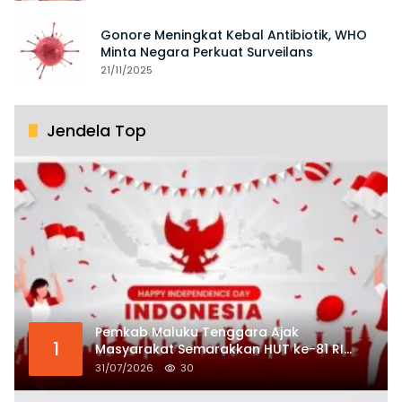
Gonore Meningkat Kebal Antibiotik, WHO
Minta Negara Perkuat Surveilans
21/11/2025
Jendela Top
Pemkab Maluku Tenggara Ajak
1
Masyarakat Semarakkan HUT ke-81 RI
dengan Semangat Nasionalisme
31/07/2026
30