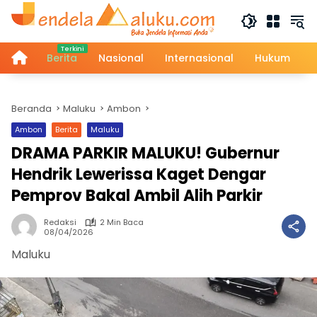
Langsung
ke
konten
Home
Berita
Nasional
Internasional
Hukum
Beranda
Maluku
Ambon
Ambon
Berita
Maluku
DRAMA PARKIR MALUKU! Gubernur
Hendrik Lewerissa Kaget Dengar
Pemprov Bakal Ambil Alih Parkir
Redaksi
2 Min Baca
08/04/2026
Maluku