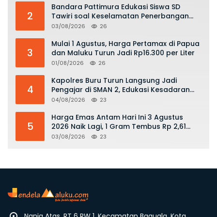
Bandara Pattimura Edukasi Siswa SD
2
Tawiri soal Keselamatan Penerbangan
dan Bahaya Bermain Layang-layang di
03/08/2026
26
KKOP
Mulai 1 Agustus, Harga Pertamax di Papua
3
dan Maluku Turun Jadi Rp16.300 per Liter
01/08/2026
26
Kapolres Buru Turun Langsung Jadi
4
Pengajar di SMAN 2, Edukasi Kesadaran
Hukum dan Stop Kekerasan
04/08/2026
23
Harga Emas Antam Hari Ini 3 Agustus
5
2026 Naik Lagi, 1 Gram Tembus Rp 2,61
Juta
03/08/2026
23
Nania Atas, RT 6 RW 1, Kecamatan Baguala, Kota