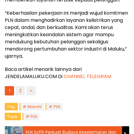
“Keberhasilan pekerjaan ini menjadi wujud komitmen
PLN dalam menghadirkan layanan kelistrikan yang
cepat, andal, dan berkualitas. Kami akan terus
meningkatkan keandalan sistem agar mampu
mendukung kebutuhan pelanggan sekaligus
mendorong pertumbuhan sektor industri di Maluku,”
ujarnya.
Baca artikel menarik lainnya dari
JENDELAMALUKU.COM Di
CHANNEL TELEGRAM
1
2
»
Tag:
Masohi
PLN
Topik:
PLN
PLN Sofifi Perkuat Budaya Keselamatan dan