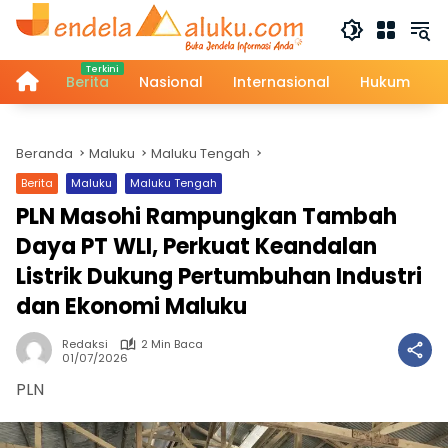
Langsung
ke
konten
Home
Berita
Nasional
Internasional
Hukum
Beranda
Maluku
Maluku Tengah
Berita
Maluku
Maluku Tengah
PLN Masohi Rampungkan Tambah
Daya PT WLI, Perkuat Keandalan
Listrik Dukung Pertumbuhan Industri
dan Ekonomi Maluku
Redaksi
2 Min Baca
01/07/2026
PLN