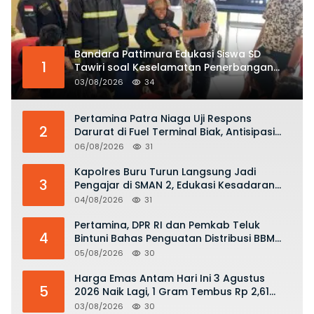
Bandara Pattimura Edukasi Siswa SD
1
Tawiri soal Keselamatan Penerbangan
dan Bahaya Bermain Layang-layang di
03/08/2026
34
KKOP
Pertamina Patra Niaga Uji Respons
2
Darurat di Fuel Terminal Biak, Antisipasi
Risiko Kebakaran dan Tumpahan BBM
06/08/2026
31
Kapolres Buru Turun Langsung Jadi
3
Pengajar di SMAN 2, Edukasi Kesadaran
Hukum dan Stop Kekerasan
04/08/2026
31
Pertamina, DPR RI dan Pemkab Teluk
4
Bintuni Bahas Penguatan Distribusi BBM
dan LPG
05/08/2026
30
Harga Emas Antam Hari Ini 3 Agustus
5
2026 Naik Lagi, 1 Gram Tembus Rp 2,61
Juta
03/08/2026
30