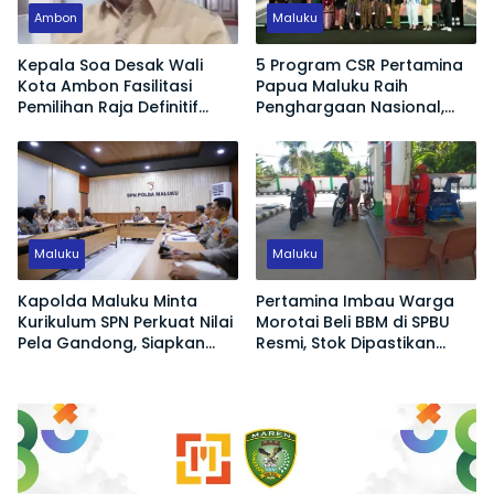
Ambon
Maluku
Kepala Soa Desak Wali
5 Program CSR Pertamina
Kota Ambon Fasilitasi
Papua Maluku Raih
Pemilihan Raja Definitif
Penghargaan Nasional,
Hutumuri
Dorong Pemberdayaan
Ekonomi hingga Konservasi
Lingkungan
Maluku
Maluku
Kapolda Maluku Minta
Pertamina Imbau Warga
Kurikulum SPN Perkuat Nilai
Morotai Beli BBM di SPBU
Pela Gandong, Siapkan
Resmi, Stok Dipastikan
Polisi Humanis Hadapi
Aman
Tantangan Zaman