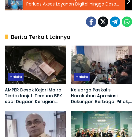
Perluas Akses Layanan Digital hingga Desa
Garoujo
Berita Terkait Lainnya
Maluku
Maluku
AMPER Desak Kejari Malra
Keluarga Paskalis
Tindaklanjuti Temuan BPK
Horokubun Apresiasi
soal Dugaan Kerugian
Dukungan Berbagai Pihak,
Negara Proyek Pasar
Harapkan Masa Depan
Langgur
Adik Korban Tetap
Terjamin