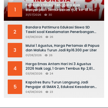
Pemkab Maluku Tenggara Ajak
1
Masyarakat Semarakkan HUT ke-81 RI
dengan Semangat Nasionalisme
31/07/2026
30
Bandara Pattimura Edukasi Siswa SD
2
Tawiri soal Keselamatan Penerbangan
dan Bahaya Bermain Layang-layang di
03/08/2026
26
KKOP
Mulai 1 Agustus, Harga Pertamax di Papua
3
dan Maluku Turun Jadi Rp16.300 per Liter
01/08/2026
26
Harga Emas Antam Hari Ini 3 Agustus
4
2026 Naik Lagi, 1 Gram Tembus Rp 2,61
Juta
03/08/2026
24
Kapolres Buru Turun Langsung Jadi
5
Pengajar di SMAN 2, Edukasi Kesadaran
Hukum dan Stop Kekerasan
04/08/2026
23