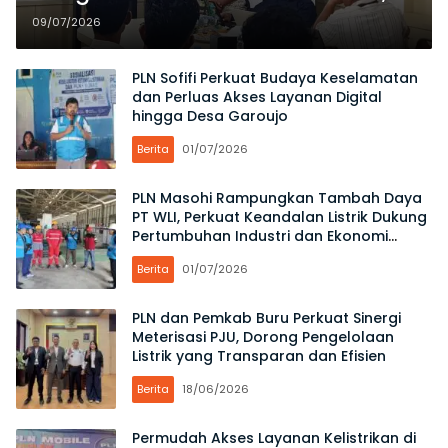
Wujudkan Listrik Andal bagi
09/07/2026
Masyarakat
PLN Sofifi Perkuat Budaya Keselamatan
dan Perluas Akses Layanan Digital
hingga Desa Garoujo
Berita
01/07/2026
PLN Masohi Rampungkan Tambah Daya
PT WLI, Perkuat Keandalan Listrik Dukung
Pertumbuhan Industri dan Ekonomi
Maluku
Berita
01/07/2026
PLN dan Pemkab Buru Perkuat Sinergi
Meterisasi PJU, Dorong Pengelolaan
Listrik yang Transparan dan Efisien
Berita
18/06/2026
Permudah Akses Layanan Kelistrikan di