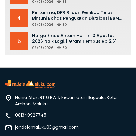
Hukum dan Stop Kekerasan
04/08/2026
31
Pertamina, DPR RI dan Pemkab Teluk
4
Bintuni Bahas Penguatan Distribusi BBM
dan LPG
05/08/2026
30
Harga Emas Antam Hari Ini 3 Agustus
5
2026 Naik Lagi, 1 Gram Tembus Rp 2,61
Juta
03/08/2026
30
Nania Atas, RT 6 RW 1, Kecamatan Baguala, Kota
Ambon, Maluku.
081340927745
jendelamaluku03@gmail.com