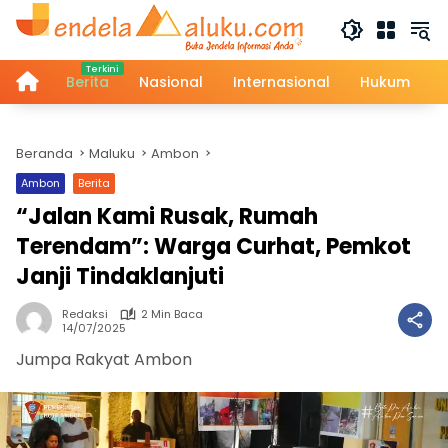
Langsung
ke
konten
Home
Berita
Nasional
Internasional
Hukum
Beranda
Maluku
Ambon
Ambon
Berita
“Jalan Kami Rusak, Rumah
Terendam”: Warga Curhat, Pemkot
Janji Tindaklanjuti
Redaksi
2 Min Baca
14/07/2025
Jumpa Rakyat Ambon