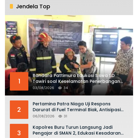
Jendela Top
Bandara Pattimura Edukasi Siswa SD
1
Tawiri soal Keselamatan Penerbangan
dan Bahaya Bermain Layang-layang di
03/08/2026
34
KKOP
Pertamina Patra Niaga Uji Respons
2
Darurat di Fuel Terminal Biak, Antisipasi
Risiko Kebakaran dan Tumpahan BBM
06/08/2026
31
Kapolres Buru Turun Langsung Jadi
3
Pengajar di SMAN 2, Edukasi Kesadaran