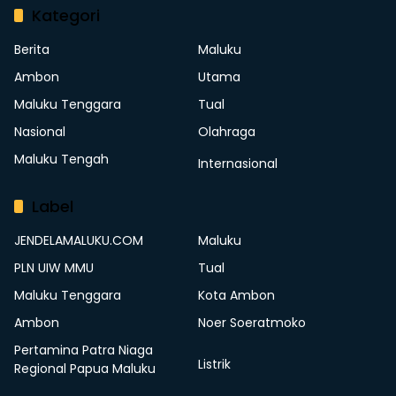
Kategori
Berita
Maluku
Ambon
Utama
Maluku Tenggara
Tual
Nasional
Olahraga
Maluku Tengah
Internasional
Label
JENDELAMALUKU.COM
Maluku
PLN UIW MMU
Tual
Maluku Tenggara
Kota Ambon
Ambon
Noer Soeratmoko
Pertamina Patra Niaga
Listrik
Regional Papua Maluku