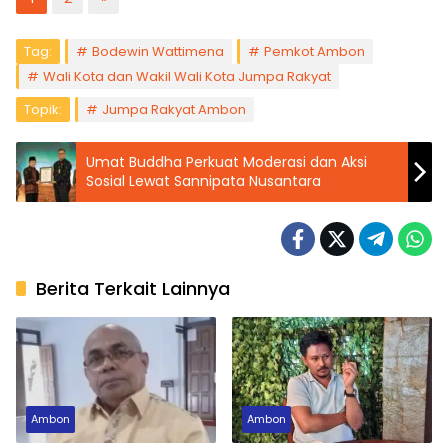
Tag:
Bodewin Wattimena
Pemkot Ambon
Wali Kota dan Wakil Wali Kota Jumpa Rakyat
Topik:
Jumpa Rakyat Ambon
Umat Buddha Perkuat Moderasi dan Aksi
Sosial Lewat Sannipata Nusantara
Berita Terkait Lainnya
Ambon
Ambon