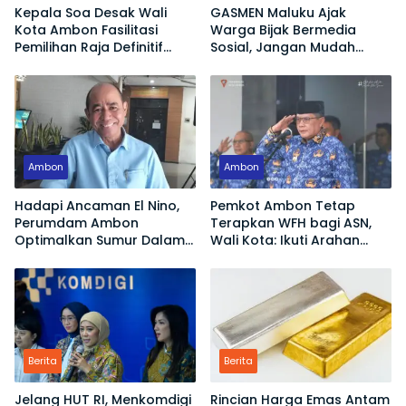
Kepala Soa Desak Wali
GASMEN Maluku Ajak
Kota Ambon Fasilitasi
Warga Bijak Bermedia
Pemilihan Raja Definitif
Sosial, Jangan Mudah
Hutumuri
Terprovokasi Hoaks
Ambon
Ambon
Hadapi Ancaman El Nino,
Pemkot Ambon Tetap
Perumdam Ambon
Terapkan WFH bagi ASN,
Optimalkan Sumur Dalam
Wali Kota: Ikuti Arahan
Jaga Pasokan Air Bersih
Pemerintah Pusat
Berita
Berita
Jelang HUT RI, Menkomdigi
Rincian Harga Emas Antam