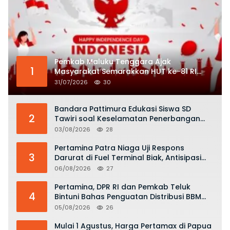
Pemkab Maluku Tenggara Ajak
1
Masyarakat Semarakkan HUT ke-81 RI
dengan Semangat Nasionalisme
31/07/2026
30
Bandara Pattimura Edukasi Siswa SD
2
Tawiri soal Keselamatan Penerbangan
dan Bahaya Bermain Layang-layang di
03/08/2026
28
KKOP
Pertamina Patra Niaga Uji Respons
3
Darurat di Fuel Terminal Biak, Antisipasi
Risiko Kebakaran dan Tumpahan BBM
06/08/2026
27
Pertamina, DPR RI dan Pemkab Teluk
4
Bintuni Bahas Penguatan Distribusi BBM
dan LPG
05/08/2026
26
Mulai 1 Agustus, Harga Pertamax di Papua