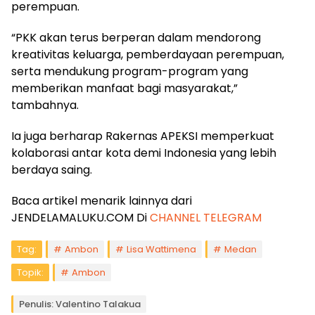
perempuan.
“PKK akan terus berperan dalam mendorong
kreativitas keluarga, pemberdayaan perempuan,
serta mendukung program-program yang
memberikan manfaat bagi masyarakat,”
tambahnya.
Ia juga berharap Rakernas APEKSI memperkuat
kolaborasi antar kota demi Indonesia yang lebih
berdaya saing.
Baca artikel menarik lainnya dari
JENDELAMALUKU.COM Di
CHANNEL TELEGRAM
Tag:
Ambon
Lisa Wattimena
Medan
Topik:
Ambon
Penulis: Valentino Talakua