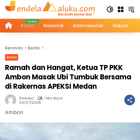
Langsung
ke
konten
Home
Berita
Nasional
Internasional
Hukum
Beranda
Berita
Berita
Ramah dan Hangat, Ketua TP PKK
Ambon Masak Ubi Tumbuk Bersama
di Rakernas APEKSI Medan
Redaksi
1 Min Baca
02/07/2026
Ambon