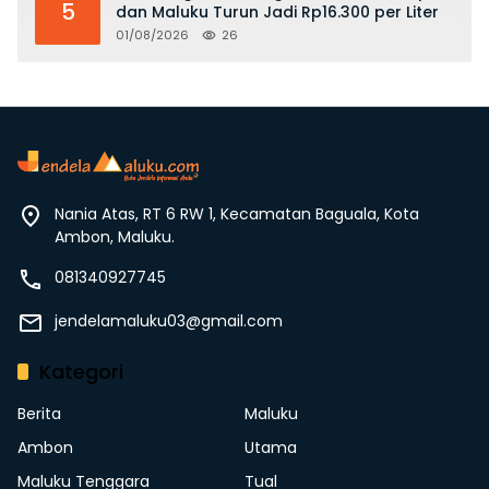
5
dan Maluku Turun Jadi Rp16.300 per Liter
01/08/2026
26
Nania Atas, RT 6 RW 1, Kecamatan Baguala, Kota
Ambon, Maluku.
081340927745
jendelamaluku03@gmail.com
Kategori
Berita
Maluku
Ambon
Utama
Maluku Tenggara
Tual