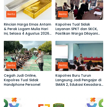
Berita
Berita
Rincian Harga Emas Antam
Kapolres Tual Sidak
& Perak Logam Mulia Hari
Layanan SPKT dan SKCK,
Ini, Selasa 4 Agustus 2026:
Pastikan Warga Dilayani
Ukuran 1 Gram Tembus
Tanpa Ribet
Rp2,6 Juta!
Berita
Berita
Cegah Judi Online,
Kapolres Buru Turun
Kapolres Tual Sidak
Langsung Jadi Pengajar di
Handphone Personel
SMAN 2, Edukasi Kesadaran
Hukum dan Stop
Kekerasan