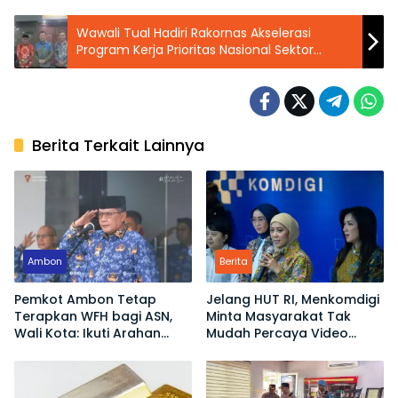
Wawali Tual Hadiri Rakornas Akselerasi
Program Kerja Prioritas Nasional Sektor
Kelautan dan Perikanan
Berita Terkait Lainnya
Ambon
Berita
Pemkot Ambon Tetap
Jelang HUT RI, Menkomdigi
Terapkan WFH bagi ASN,
Minta Masyarakat Tak
Wali Kota: Ikuti Arahan
Mudah Percaya Video
Pemerintah Pusat
Demo yang Menyesatkan