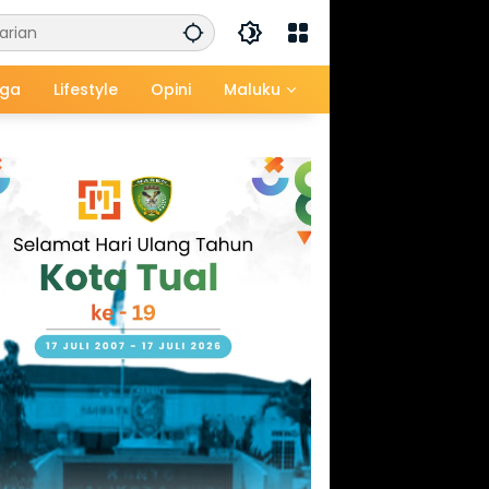
aga
Lifestyle
Opini
Maluku