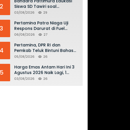
Bandara Pattimura Edukasi
2
Siswa SD Tawiri soal
Keselamatan Penerbangan
03/08/2026
29
dan Bahaya Bermain Layang-
layang di KKOP
Pertamina Patra Niaga Uji
3
Respons Darurat di Fuel
Terminal Biak, Antisipasi Risiko
06/08/2026
27
Kebakaran dan Tumpahan
BBM
Pertamina, DPR RI dan
4
Pemkab Teluk Bintuni Bahas
Penguatan Distribusi BBM dan
05/08/2026
26
LPG
Harga Emas Antam Hari Ini 3
5
Agustus 2026 Naik Lagi, 1
Gram Tembus Rp 2,61 Juta
03/08/2026
26