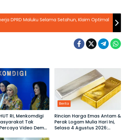
nerja DPRD Maluku Selama Setahun, Klaim Optimal
Berita
HUT RI, Menkomdigi
Rincian Harga Emas Antam &
Masyarakat Tak
Perak Logam Mulia Hari Ini,
Percaya Video Demo
Selasa 4 Agustus 2026:
Berita
enyesatkan
Ukuran 1 Gram Tembus
Rp2,6 Juta!