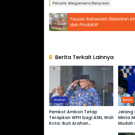
Penulis: Megarivera Renyaan
Fauzan Rahawarin Beberkan Ki
dan Produktif
Berita Terkait Lainnya
Ambon
Berita
Pemkot Ambon Tetap
Jelang 
Terapkan WFH bagi ASN, Wali
Minta 
Kota: Ikuti Arahan
Mudah 
Berita
Pemerintah Pusat
yang M