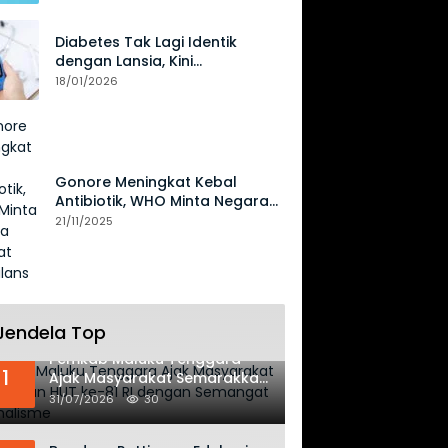
Diabetes Tak Lagi Identik
dengan Lansia, Kini
Mengancam Generasi Muda
18/01/2026
Gonore Meningkat Kebal
Antibiotik, WHO Minta Negara
Perkuat Surveilans
21/11/2025
Jendela Top
Pemkab Maluku Tenggara
1
Ajak Masyarakat Semarakkan
HUT ke-81 RI dengan
31/07/2026
30
Semangat Nasionalisme