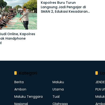
Kapolres Buru Turun
Langsung Jadi Pengajar di
SMAN 2, Edukasi Kesadaran
Hukum dan Stop Kekerasan
udi Online, Kapolres
idak Handphone
l
Kategori
La
Berita
Maluku
JEND
Ambon
Utama
PLN U
Maluku Tenggara
Tual
Maluk
Nasional
Olahraga
Ambo