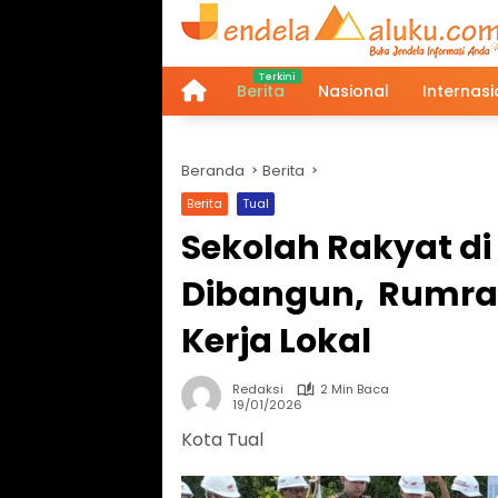
Langsung
ke
konten
Berita
Nasional
Internasi
Home
Beranda
Berita
Berita
Tual
Sekolah Rakyat di
Dibangun, Rumra 
Kerja Lokal
Redaksi
2 Min Baca
19/01/2026
Kota Tual