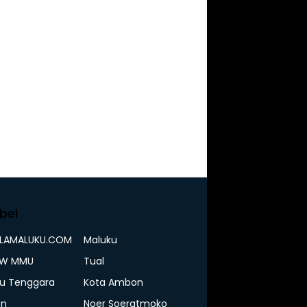
bel
ELAMALUKU.COM
Maluku
IW MMU
Tual
u Tenggara
Kota Ambon
n
Noer Soeratmoko