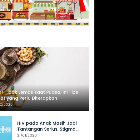
r Tidak Lemas saat Puasa, Ini Tips
at yang Perlu Diterapkan
02/2026
HIV pada Anak Masih Jadi
Tantangan Serius, Stigma
Hambat Akses Perawatan
21/01/2026