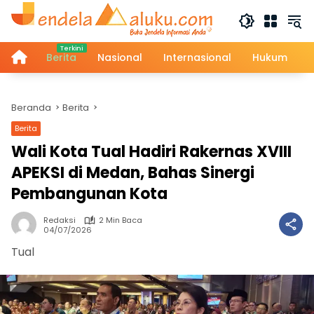
Langsung
ke
konten
Home
Berita
Nasional
Internasional
Hukum
Beranda
Berita
Berita
Wali Kota Tual Hadiri Rakernas XVIII
APEKSI di Medan, Bahas Sinergi
Pembangunan Kota
Redaksi
2 Min Baca
04/07/2026
Tual