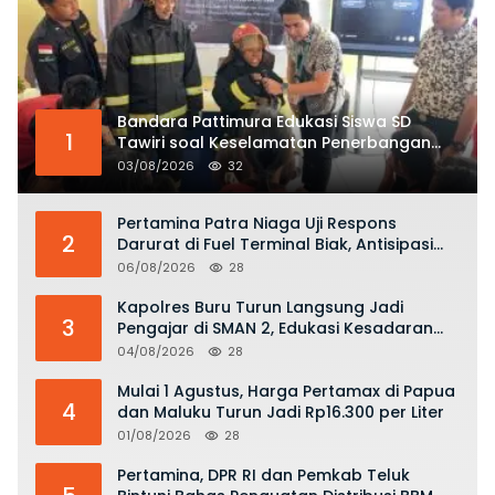
Bandara Pattimura Edukasi Siswa SD
1
Tawiri soal Keselamatan Penerbangan
dan Bahaya Bermain Layang-layang di
03/08/2026
32
KKOP
Pertamina Patra Niaga Uji Respons
2
Darurat di Fuel Terminal Biak, Antisipasi
Risiko Kebakaran dan Tumpahan BBM
06/08/2026
28
Kapolres Buru Turun Langsung Jadi
3
Pengajar di SMAN 2, Edukasi Kesadaran
Hukum dan Stop Kekerasan
04/08/2026
28
Mulai 1 Agustus, Harga Pertamax di Papua
4
dan Maluku Turun Jadi Rp16.300 per Liter
01/08/2026
28
Pertamina, DPR RI dan Pemkab Teluk