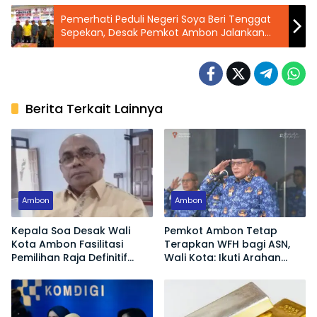
Pemerhati Peduli Negeri Soya Beri Tenggat
Sepekan, Desak Pemkot Ambon Jalankan
Putusan PTUN
Berita Terkait Lainnya
Ambon
Ambon
Kepala Soa Desak Wali
Pemkot Ambon Tetap
Kota Ambon Fasilitasi
Terapkan WFH bagi ASN,
Pemilihan Raja Definitif
Wali Kota: Ikuti Arahan
Hutumuri
Pemerintah Pusat