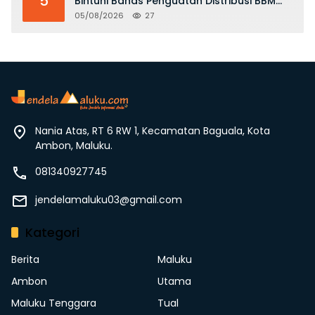
5
Bintuni Bahas Penguatan Distribusi BBM
dan LPG
05/08/2026
27
Nania Atas, RT 6 RW 1, Kecamatan Baguala, Kota
Ambon, Maluku.
081340927745
jendelamaluku03@gmail.com
Kategori
Berita
Maluku
Ambon
Utama
Maluku Tenggara
Tual