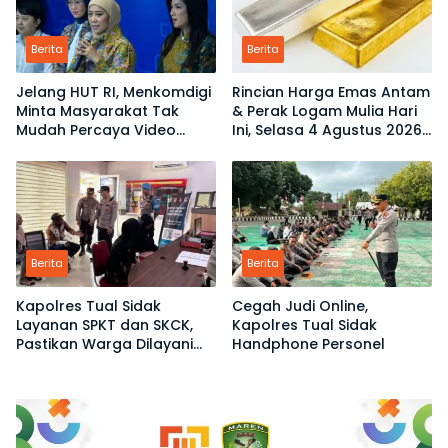
Berita
Berita
Jelang HUT RI, Menkomdigi
Rincian Harga Emas Antam
Minta Masyarakat Tak
& Perak Logam Mulia Hari
Mudah Percaya Video
Ini, Selasa 4 Agustus 2026:
Demo yang Menyesatkan
Ukuran 1 Gram Tembus
Rp2,6 Juta!
Berita
Berita
Kapolres Tual Sidak
Cegah Judi Online,
Layanan SPKT dan SKCK,
Kapolres Tual Sidak
Pastikan Warga Dilayani
Handphone Personel
Tanpa Ribet