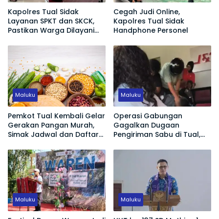
Kapolres Tual Sidak
Cegah Judi Online,
Layanan SPKT dan SKCK,
Kapolres Tual Sidak
Pastikan Warga Dilayani
Handphone Personel
Tanpa Ribet
Maluku
Maluku
Pemkot Tual Kembali Gelar
Operasi Gabungan
Gerakan Pangan Murah,
Gagalkan Dugaan
Simak Jadwal dan Daftar
Pengiriman Sabu di Tual,
Harga 12 Komoditas
Sepasang Pasutri
Diamankan
Maluku
Maluku