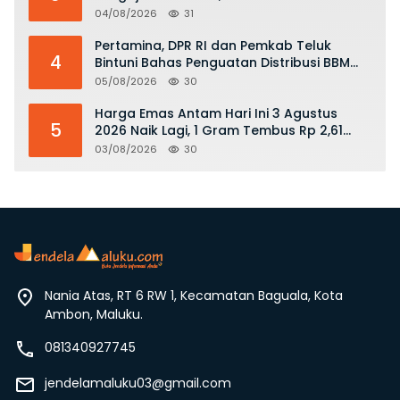
Hukum dan Stop Kekerasan
04/08/2026
31
Pertamina, DPR RI dan Pemkab Teluk
4
Bintuni Bahas Penguatan Distribusi BBM
dan LPG
05/08/2026
30
Harga Emas Antam Hari Ini 3 Agustus
5
2026 Naik Lagi, 1 Gram Tembus Rp 2,61
Juta
03/08/2026
30
Nania Atas, RT 6 RW 1, Kecamatan Baguala, Kota
Ambon, Maluku.
081340927745
jendelamaluku03@gmail.com