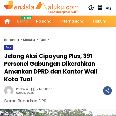
Langsung
ke
konten
Home
Berita
Nasional
Internasional
Hukum
Beranda
Maluku
Tual
Tual
Jelang Aksi Cipayung Plus, 391
Personel Gabungan Dikerahkan
Amankan DPRD dan Kantor Wali
Kota Tual
Redaksi
2 Min Baca
02/09/2025
Demo Bubarkan DPR