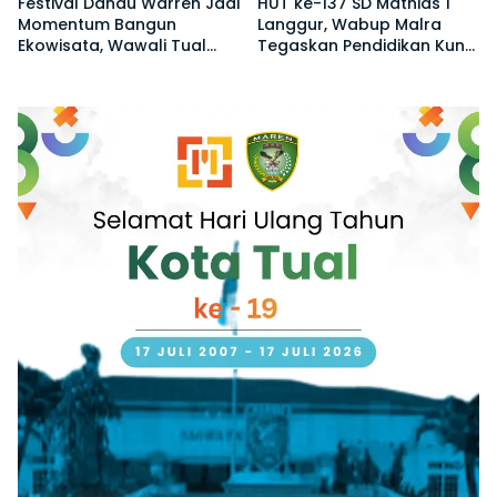
Festival Danau Warren Jadi
HUT ke-137 SD Mathias 1
Momentum Bangun
Langgur, Wabup Malra
Ekowisata, Wawali Tual
Tegaskan Pendidikan Kunci
Ajak Warga Jaga
Bangun Generasi Emas
Kelestarian