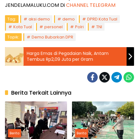
JENDELAMALUKU.COM Di
CHANNEL TELEGRAM
Tag:
aksi demo
demo
DPRD Kota Tual
Kota Tual
personel
Polri
TNI
Topik:
Demo Bubarkan DPR
Harga Emas di Pegadaian Naik, Antam
Tembus Rp2,09 Juta per Gram
Berita Terkait Lainnya
Berita
Berita