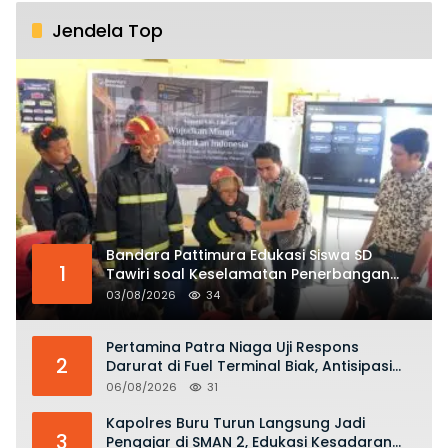
Jendela Top
Bandara Pattimura Edukasi Siswa SD
1
Tawiri soal Keselamatan Penerbangan
dan Bahaya Bermain Layang-layang di
03/08/2026
34
KKOP
Pertamina Patra Niaga Uji Respons
2
Darurat di Fuel Terminal Biak, Antisipasi
Risiko Kebakaran dan Tumpahan BBM
06/08/2026
31
Kapolres Buru Turun Langsung Jadi
3
Pengajar di SMAN 2, Edukasi Kesadaran