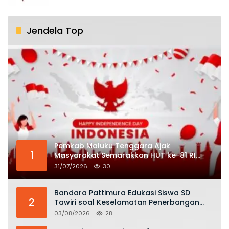
Jendela Top
Pemkab Maluku Tenggara Ajak
1
Masyarakat Semarakkan HUT ke-81 RI
dengan Semangat Nasionalisme
31/07/2026
30
Bandara Pattimura Edukasi Siswa SD
2
Tawiri soal Keselamatan Penerbangan
dan Bahaya Bermain Layang-layang di
03/08/2026
28
KKOP