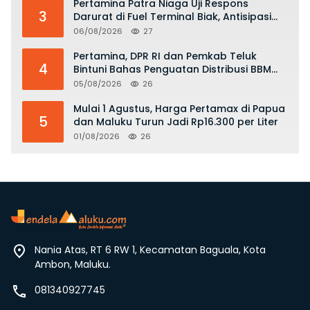
Pertamina Patra Niaga Uji Respons
3
Darurat di Fuel Terminal Biak, Antisipasi
Risiko Kebakaran dan Tumpahan BBM
06/08/2026
27
Pertamina, DPR RI dan Pemkab Teluk
4
Bintuni Bahas Penguatan Distribusi BBM
dan LPG
05/08/2026
26
Mulai 1 Agustus, Harga Pertamax di Papua
5
dan Maluku Turun Jadi Rp16.300 per Liter
01/08/2026
26
Nania Atas, RT 6 RW 1, Kecamatan Baguala, Kota
Ambon, Maluku.
081340927745