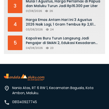
Mulai 1 Agustus, Harga Pertamax di Papua
3
dan Maluku Turun Jadi Rp16.300 per Liter
01/08/2026
26
Harga Emas Antam Hari Ini 3 Agustus
4
2026 Naik Lagi, 1 Gram Tembus Rp 2,61
Juta
03/08/2026
24
Kapolres Buru Turun Langsung Jadi
5
Pengajar di SMAN 2, Edukasi Kesadaran
Hukum dan Stop Kekerasan
04/08/2026
23
Nania Atas, RT 6 RW 1, Kecamatan Baguala, Kota
Ambon, Maluku.
081340927745