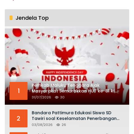
Jendela Top
Pemkab Maluku Tenggara Ajak
1
Masyarakat Semarakkan HUT ke-81 RI
dengan Semangat Nasionalisme
31/07/2026
30
Bandara Pattimura Edukasi Siswa SD
2
Tawiri soal Keselamatan Penerbangan
dan Bahaya Bermain Layang-layang di
03/08/2026
26
KKOP