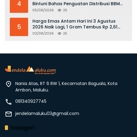
4
Bintuni Bahas Penguatan Distribusi BBM
dan LPG
05/08/2026
25
Harga Emas Antam Hari Ini 3 Agustus
5
2026 Naik Lagi, 1 Gram Tembus Rp 2,61
Juta
03/08/2026
25
Nania Atas, RT 6 RW 1, Kecamatan Baguala, Kota
Ambon, Maluku.
081340927745
jendelamaluku03@gmail.com
Kategori