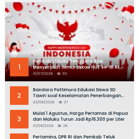
Pemkab Maluku Tenggara Ajak
1
Masyarakat Semarakkan HUT ke-81 RI
dengan Semangat Nasionalisme
31/07/2026
30
Bandara Pattimura Edukasi Siswa SD
2
Tawiri soal Keselamatan Penerbangan
dan Bahaya Bermain Layang-layang di
03/08/2026
27
KKOP
Mulai 1 Agustus, Harga Pertamax di Papua
3
dan Maluku Turun Jadi Rp16.300 per Liter
01/08/2026
26
Pertamina, DPR RI dan Pemkab Teluk