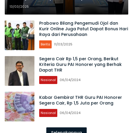
Pensiunan
13/03/2025
Prabowo Bilang Pengemudi Ojol dan
Kurir Online Juga Patut Dapat Bonus Hari
Raya dari Perusahaan
Berita
11/03/2025
Segera Cair Rp 1,5 per Orang, Berikut
Kriteria Guru PAI Honorer yang Berhak
Dapat THR
Nasional
06/04/2024
Kabar Gembira! THR Guru PAI Honorer
Segera Cair, Rp 1,5 Juta per Orang
Nasional
06/04/2024
Selengkapnya