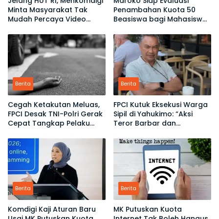
Jelang HUT RI, Menkomdigi
Maroko Siap Evaluasi
Minta Masyarakat Tak
Penambahan Kuota 50
Mudah Percaya Video
Beasiswa bagi Mahasiswa
Demo yang Menyesatkan
Indonesia
Berita
Berita
Cegah Ketakutan Meluas,
FPCI Kutuk Eksekusi Warga
FPCI Desak TNI-Polri Gerak
Sipil di Yahukimo: “Aksi
Cepat Tangkap Pelaku
Teror Barbar dan
Pembunuhan di Yahukimo
Pelanggaran HAM Berat”
Berita
Berita
Komdigi Kaji Aturan Baru
MK Putuskan Kuota
Usai MK Putuskan Kuota
Internet Tak Boleh Hangus,