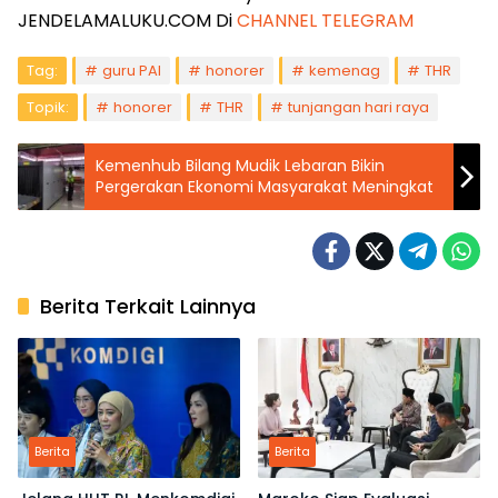
JENDELAMALUKU.COM Di
CHANNEL TELEGRAM
Tag:
guru PAI
honorer
kemenag
THR
Topik:
honorer
THR
tunjangan hari raya
Kemenhub Bilang Mudik Lebaran Bikin
Pergerakan Ekonomi Masyarakat Meningkat
Berita Terkait Lainnya
Berita
Berita