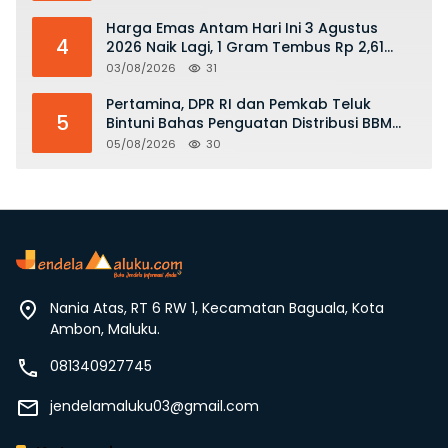
Harga Emas Antam Hari Ini 3 Agustus
4
2026 Naik Lagi, 1 Gram Tembus Rp 2,61
Juta
03/08/2026
31
Pertamina, DPR RI dan Pemkab Teluk
5
Bintuni Bahas Penguatan Distribusi BBM
dan LPG
05/08/2026
30
Nania Atas, RT 6 RW 1, Kecamatan Baguala, Kota
Ambon, Maluku.
081340927745
jendelamaluku03@gmail.com