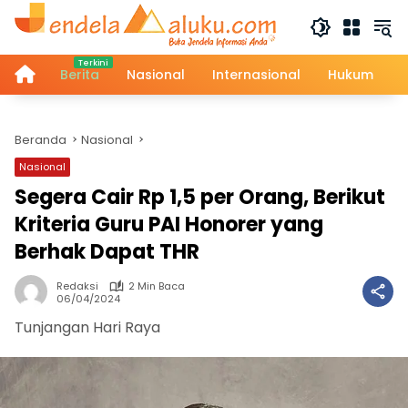
Langsung
ke
konten
Home
Berita
Nasional
Internasional
Hukum
Beranda
Nasional
Nasional
Segera Cair Rp 1,5 per Orang, Berikut
Kriteria Guru PAI Honorer yang
Berhak Dapat THR
Redaksi
2 Min Baca
06/04/2024
Tunjangan Hari Raya