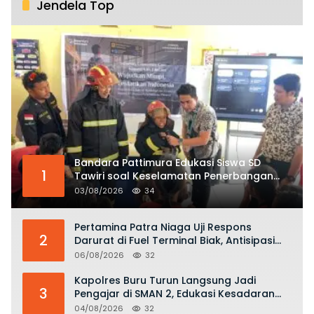
Jendela Top
Bandara Pattimura Edukasi Siswa SD
1
Tawiri soal Keselamatan Penerbangan
dan Bahaya Bermain Layang-layang di
03/08/2026
34
KKOP
Pertamina Patra Niaga Uji Respons
2
Darurat di Fuel Terminal Biak, Antisipasi
Risiko Kebakaran dan Tumpahan BBM
06/08/2026
32
Kapolres Buru Turun Langsung Jadi
3
Pengajar di SMAN 2, Edukasi Kesadaran
Hukum dan Stop Kekerasan
04/08/2026
32