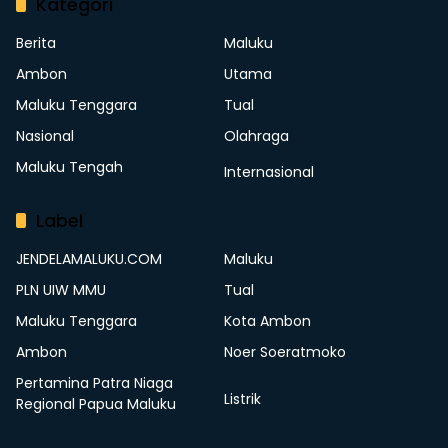
Kategori
Berita
Maluku
Ambon
Utama
Maluku Tenggara
Tual
Nasional
Olahraga
Maluku Tengah
Internasional
Label
JENDELAMALUKU.COM
Maluku
PLN UIW MMU
Tual
Maluku Tenggara
Kota Ambon
Ambon
Noer Soeratmoko
Pertamina Patra Niaga
Listrik
Regional Papua Maluku