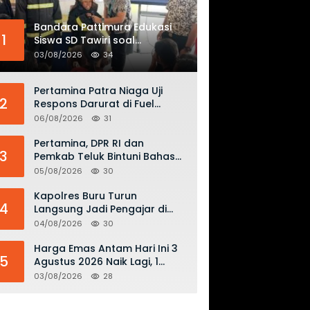
Bandara Pattimura Edukasi
1
Siswa SD Tawiri soal
Keselamatan Penerbangan
03/08/2026
34
dan Bahaya Bermain Layang-
layang di KKOP
Pertamina Patra Niaga Uji
2
Respons Darurat di Fuel
Terminal Biak, Antisipasi Risiko
06/08/2026
31
Kebakaran dan Tumpahan
BBM
Pertamina, DPR RI dan
3
Pemkab Teluk Bintuni Bahas
Penguatan Distribusi BBM dan
05/08/2026
30
LPG
Kapolres Buru Turun
4
Langsung Jadi Pengajar di
SMAN 2, Edukasi Kesadaran
04/08/2026
30
Hukum dan Stop Kekerasan
Harga Emas Antam Hari Ini 3
5
Agustus 2026 Naik Lagi, 1
Gram Tembus Rp 2,61 Juta
03/08/2026
28