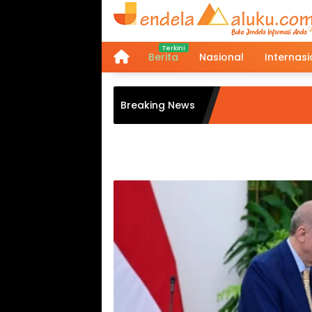
Langsung
ke
konten
Berita
Nasional
Internasi
Home
Breaking News