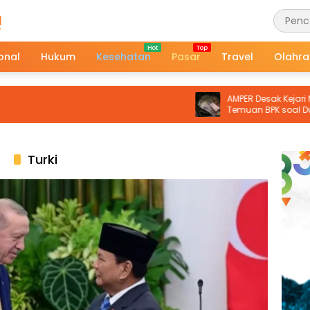
onal
Hukum
Kesehatan
Pasar
Travel
Olahr
AMPER Desak Kejari Malra Tind
Temuan BPK soal Dugaan Ker
Negara Proyek Pasar Langgur
Turki