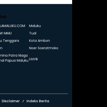
bel
ELAMALUKU.COM
Maluku
IW MMU
Tual
u Tenggara
Kota Ambon
n
Noer Soeratmoko
mina Patra Niaga
Listrik
nal Papua Maluku
Disclaimer
Indeks Berita