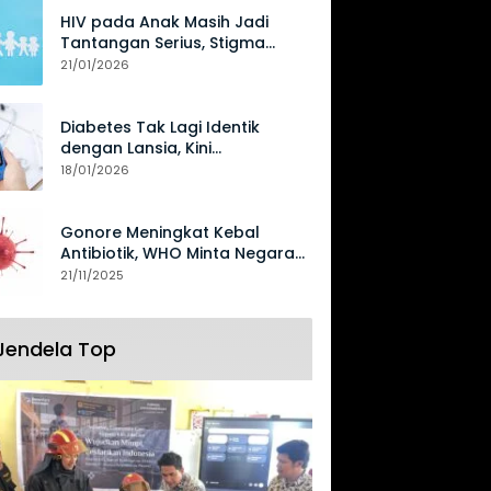
HIV pada Anak Masih Jadi
Tantangan Serius, Stigma
Hambat Akses Perawatan
21/01/2026
Diabetes Tak Lagi Identik
dengan Lansia, Kini
Mengancam Generasi Muda
18/01/2026
Gonore Meningkat Kebal
Antibiotik, WHO Minta Negara
Perkuat Surveilans
21/11/2025
Jendela Top