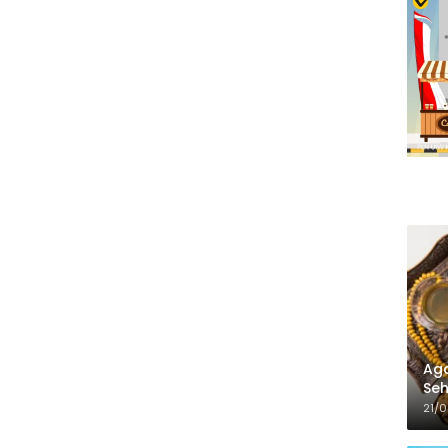
Aga
Seh
21/