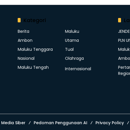
Kategori
La
Berita
Maluku
JEND
Ambon
Utama
PLN U
Maluku Tenggara
Tual
Maluk
Nasional
Olahraga
Ambo
Maluku Tengah
Perta
Internasional
Regio
Media Siber
Pedoman Penggunaan AI
Privacy Policy