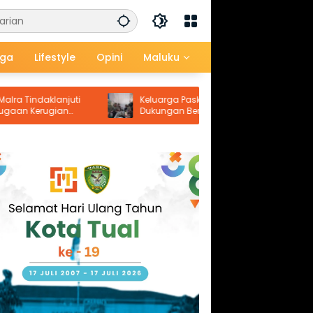
aga
Lifestyle
Opini
Maluku
aklanjuti
Keluarga Paskalis Horokubun Apresiasi
ugian
Dukungan Berbagai Pihak, Harapkan
Masa Depan Adik Korban Tetap Terjamin