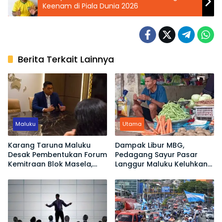
Keenam di Piala Dunia 2026
Berita Terkait Lainnya
Maluku
Utama
Karang Taruna Maluku
Dampak Libur MBG,
Desak Pembentukan Forum
Pedagang Sayur Pasar
Kemitraan Blok Masela,
Langgur Maluku Keluhkan
Minta Warga Lokal Tak
Omset Turun
Sekadar Jadi Penonton