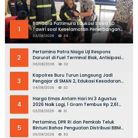
Bandara Pattimura Edukasi Siswa SD
1
Tawiri soal Keselamatan Penerbangan
dan Bahaya Bermain Layang-layang di
03/08/2026
34
KKOP
Pertamina Patra Niaga Uji Respons
2
Darurat di Fuel Terminal Biak, Antisipasi
Risiko Kebakaran dan Tumpahan BBM
06/08/2026
32
Kapolres Buru Turun Langsung Jadi
3
Pengajar di SMAN 2, Edukasi Kesadaran
Hukum dan Stop Kekerasan
04/08/2026
32
Harga Emas Antam Hari Ini 3 Agustus
4
2026 Naik Lagi, 1 Gram Tembus Rp 2,61
Juta
03/08/2026
31
Pertamina, DPR RI dan Pemkab Teluk
5
Bintuni Bahas Penguatan Distribusi BBM
dan LPG
05/08/2026
30