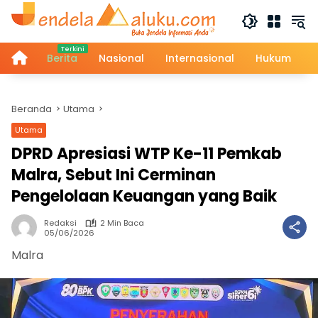
Langsung
ke
konten
Home
Berita
Nasional
Internasional
Hukum
Beranda
Utama
Utama
DPRD Apresiasi WTP Ke-11 Pemkab
Malra, Sebut Ini Cerminan
Pengelolaan Keuangan yang Baik
Redaksi
2 Min Baca
05/06/2026
Malra