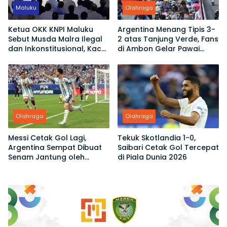
Maluku
Olahraga
Ketua OKK KNPI Maluku
Argentina Menang Tipis 3-
Sebut Musda Malra Ilegal
2 atas Tanjung Verde, Fans
dan Inkonstitusional, Kace
di Ambon Gelar Pawai
Ubro Dinilai Tak Sah Jadi
Kemenangan
Ketua
Olahraga
Olahraga
Messi Cetak Gol Lagi,
Tekuk Skotlandia 1-0,
Argentina Sempat Dibuat
Saibari Cetak Gol Tercepat
Senam Jantung oleh
di Piala Dunia 2026
Tanjung Verde di Piala
Dunia