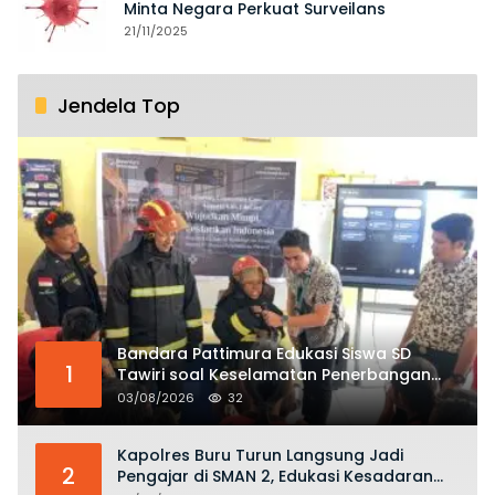
Minta Negara Perkuat Surveilans
21/11/2025
Jendela Top
Bandara Pattimura Edukasi Siswa SD
1
Tawiri soal Keselamatan Penerbangan
dan Bahaya Bermain Layang-layang di
03/08/2026
32
KKOP
Kapolres Buru Turun Langsung Jadi
2
Pengajar di SMAN 2, Edukasi Kesadaran