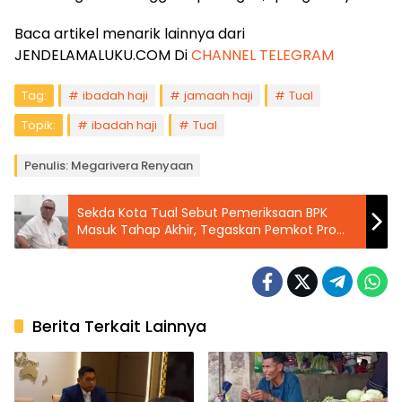
Baca artikel menarik lainnya dari
JENDELAMALUKU.COM Di
CHANNEL TELEGRAM
Tag:
ibadah haji
jamaah haji
Tual
Topik:
ibadah haji
Tual
Penulis: Megarivera Renyaan
Sekda Kota Tual Sebut Pemeriksaan BPK
Masuk Tahap Akhir, Tegaskan Pemkot Pro
Aktif
Berita Terkait Lainnya