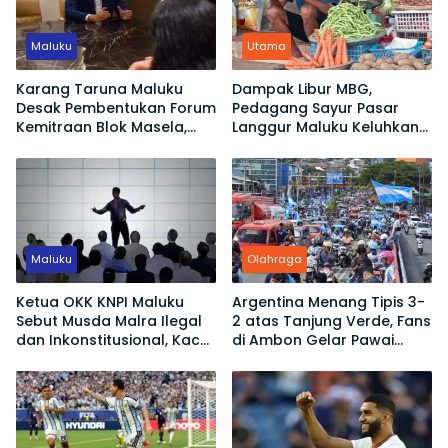
Maluku
Utama
Karang Taruna Maluku
Dampak Libur MBG,
Desak Pembentukan Forum
Pedagang Sayur Pasar
Kemitraan Blok Masela,
Langgur Maluku Keluhkan
Minta Warga Lokal Tak
Omset Turun
Sekadar Jadi Penonton
Maluku
Olahraga
Ketua OKK KNPI Maluku
Argentina Menang Tipis 3-
Sebut Musda Malra Ilegal
2 atas Tanjung Verde, Fans
dan Inkonstitusional, Kace
di Ambon Gelar Pawai
Ubro Dinilai Tak Sah Jadi
Kemenangan
Ketua