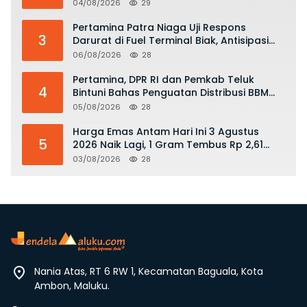
Hukum dan Stop Kekerasan
04/08/2026
29
Pertamina Patra Niaga Uji Respons
3
Darurat di Fuel Terminal Biak, Antisipasi
Risiko Kebakaran dan Tumpahan BBM
06/08/2026
28
Pertamina, DPR RI dan Pemkab Teluk
4
Bintuni Bahas Penguatan Distribusi BBM
dan LPG
05/08/2026
28
Harga Emas Antam Hari Ini 3 Agustus
5
2026 Naik Lagi, 1 Gram Tembus Rp 2,61
Juta
03/08/2026
28
Nania Atas, RT 6 RW 1, Kecamatan Baguala, Kota
Ambon, Maluku.