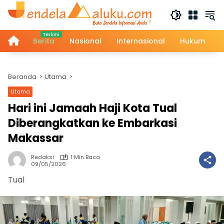
Langsung
ke
konten
Home
Berita
Nasional
Internasional
Hukum
Beranda
Utama
Utama
Hari ini Jamaah Haji Kota Tual
Diberangkatkan ke Embarkasi
Makassar
Redaksi
1 Min Baca
09/05/2026
Tual