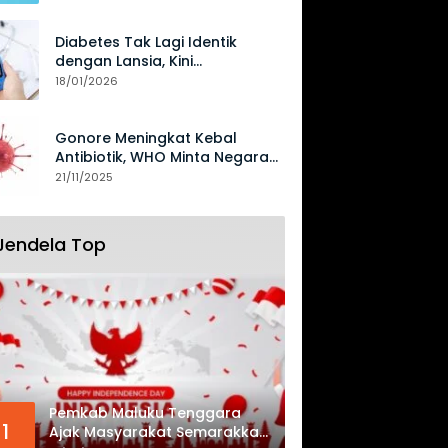
Diabetes Tak Lagi Identik
dengan Lansia, Kini
Mengancam Generasi Muda
18/01/2026
Gonore Meningkat Kebal
Antibiotik, WHO Minta Negara
Perkuat Surveilans
21/11/2025
Jendela Top
Pemkab Maluku Tenggara
1
Ajak Masyarakat Semarakkan