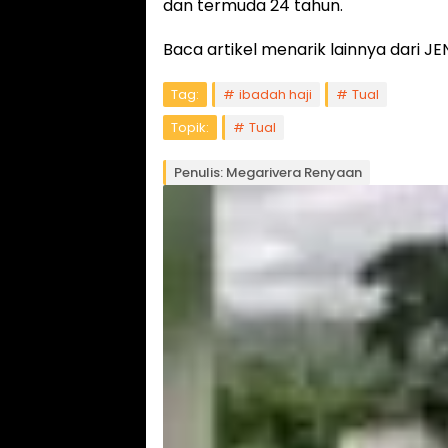
dan termuda 24 tahun.
Baca artikel menarik lainnya dari
Tag:
ibadah haji
Tual
Topik:
Tual
Penulis: Megarivera Renyaan