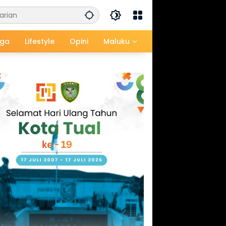
aga
Lifestyle
Opini
Maluku