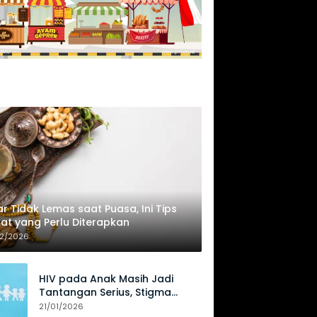
r Tidak Lemas saat Puasa, Ini Tips
at yang Perlu Diterapkan
02/2026
HIV pada Anak Masih Jadi
Tantangan Serius, Stigma
Hambat Akses Perawatan
21/01/2026