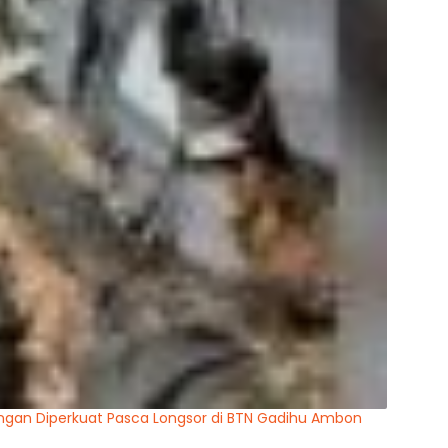
ungan Diperkuat Pasca Longsor di BTN Gadihu Ambon