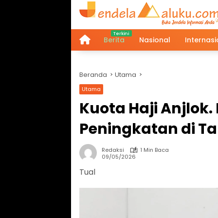
Langsung
ke
konten
Berita
Nasional
Internasi
Home
Beranda
Utama
Utama
Kuota Haji Anjlok
Peningkatan di T
Redaksi
1 Min Baca
09/05/2026
Tual