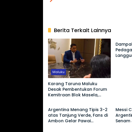
Berita Terkait Lainnya
Utama
Dampak
Pedaga
Langgu
Omset 
Maluku
Karang Taruna Maluku
Desak Pembentukan Forum
Kemitraan Blok Masela,
Olahraga
Olahr
Minta Warga Lokal Tak
Sekadar Jadi Penonton
Argentina Menang Tipis 3-2
Messi C
atas Tanjung Verde, Fans di
Argent
Ambon Gelar Pawai
Senam 
Kemenangan
Tanjung