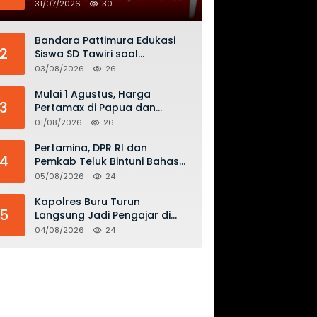
HUT ke-81 RI dengan
31/07/2026
30
Semangat Nasionalisme
Bandara Pattimura Edukasi
2
Siswa SD Tawiri soal
Keselamatan Penerbangan
03/08/2026
26
dan Bahaya Bermain Layang-
layang di KKOP
Mulai 1 Agustus, Harga
3
Pertamax di Papua dan
Maluku Turun Jadi Rp16.300
01/08/2026
26
per Liter
Pertamina, DPR RI dan
4
Pemkab Teluk Bintuni Bahas
Penguatan Distribusi BBM dan
05/08/2026
24
LPG
Kapolres Buru Turun
5
Langsung Jadi Pengajar di
SMAN 2, Edukasi Kesadaran
04/08/2026
24
Hukum dan Stop Kekerasan