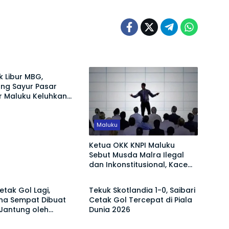
 Libur MBG,
ng Sayur Pasar
r Maluku Keluhkan
Turun
Maluku
Ketua OKK KNPI Maluku
Sebut Musda Malra Ilegal
dan Inkonstitusional, Kace
aga
Olahraga
Ubro Dinilai Tak Sah Jadi
Ketua
etak Gol Lagi,
Tekuk Skotlandia 1-0, Saibari
ina Sempat Dibuat
Cetak Gol Tercepat di Piala
Jantung oleh
Dunia 2026
 Verde di Piala Dunia