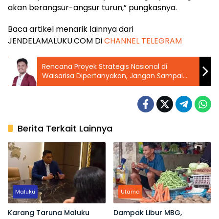
akan berangsur-angsur turun,” pungkasnya.
Baca artikel menarik lainnya dari
JENDELAMALUKU.COM Di
CHANNEL TELEGRAM
Rencana Proyek Strategis Nasional di
Waisarisa Dipertanyakan, Jangan Sampai
Gagal Seperti Ambon New Port
Berita Terkait Lainnya
Maluku
Utama
Karang Taruna Maluku
Dampak Libur MBG,