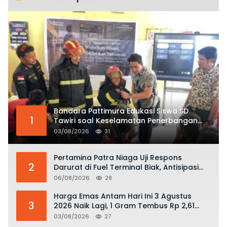
Bandara Pattimura Edukasi Siswa SD
1
Tawiri soal Keselamatan Penerbangan
dan Bahaya Bermain Layang-layang di
03/08/2026
31
KKOP
Pertamina Patra Niaga Uji Respons
2
Darurat di Fuel Terminal Biak, Antisipasi
Risiko Kebakaran dan Tumpahan BBM
06/08/2026
28
Harga Emas Antam Hari Ini 3 Agustus
3
2026 Naik Lagi, 1 Gram Tembus Rp 2,61
Juta
03/08/2026
27