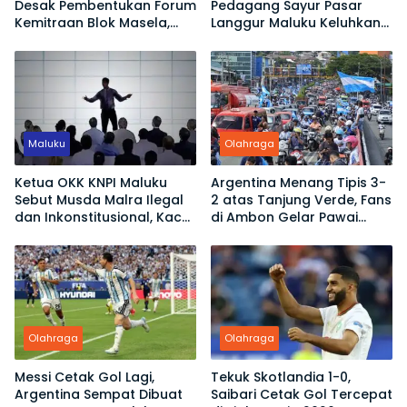
Desak Pembentukan Forum
Pedagang Sayur Pasar
Kemitraan Blok Masela,
Langgur Maluku Keluhkan
Minta Warga Lokal Tak
Omset Turun
Sekadar Jadi Penonton
Maluku
Olahraga
Ketua OKK KNPI Maluku
Argentina Menang Tipis 3-
Sebut Musda Malra Ilegal
2 atas Tanjung Verde, Fans
dan Inkonstitusional, Kace
di Ambon Gelar Pawai
Ubro Dinilai Tak Sah Jadi
Kemenangan
Ketua
Olahraga
Olahraga
Messi Cetak Gol Lagi,
Tekuk Skotlandia 1-0,
Argentina Sempat Dibuat
Saibari Cetak Gol Tercepat