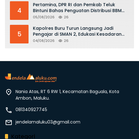
Pertamina, DPR RI dan Pemkab Teluk
4
Bintuni Bahas Penguatan Distribusi BBM
dan LPG
05/08/2026
26
Kapolres Buru Turun Langsung Jadi
5
Pengajar di SMAN 2, Edukasi Kesadaran
Hukum dan Stop Kekerasan
04/08/2026
26
Nania Atas, RT 6 RW 1, Kecamatan Baguala, Kota
Ambon, Maluku.
081340927745
jendelamaluku03@gmail.com
Kategori