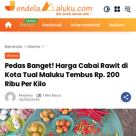
Langsung
ke
konten
Home
Berita
Nasional
Internasional
Hukum
Beranda
Utama
Utama
Pedas Banget! Harga Cabai Rawit di
Kota Tual Maluku Tembus Rp. 200
Ribu Per Kilo
Redaksi
1 Min Baca
05/05/2025