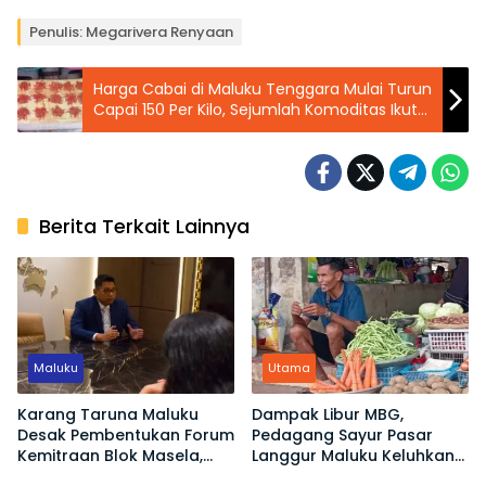
Penulis: Megarivera Renyaan
Harga Cabai di Maluku Tenggara Mulai Turun
Capai 150 Per Kilo, Sejumlah Komoditas Ikut
Melandai
Berita Terkait Lainnya
Maluku
Utama
Karang Taruna Maluku
Dampak Libur MBG,
Desak Pembentukan Forum
Pedagang Sayur Pasar
Kemitraan Blok Masela,
Langgur Maluku Keluhkan
Minta Warga Lokal Tak
Omset Turun