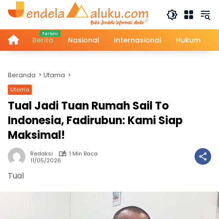
Langsung
ke
konten
Home
Berita
Nasional
Internasional
Hukum
Beranda
Utama
Utama
Tual Jadi Tuan Rumah Sail To
Indonesia, Fadirubun: Kami Siap
Maksimal!
Redaksi
1 Min Baca
11/05/2026
Tual