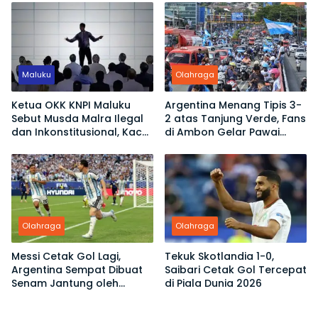
Sekadar Jadi Penonton
Maluku
Olahraga
Ketua OKK KNPI Maluku
Argentina Menang Tipis 3-
Sebut Musda Malra Ilegal
2 atas Tanjung Verde, Fans
dan Inkonstitusional, Kace
di Ambon Gelar Pawai
Ubro Dinilai Tak Sah Jadi
Kemenangan
Ketua
Olahraga
Olahraga
Messi Cetak Gol Lagi,
Tekuk Skotlandia 1-0,
Argentina Sempat Dibuat
Saibari Cetak Gol Tercepat
Senam Jantung oleh
di Piala Dunia 2026
Tanjung Verde di Piala
Dunia