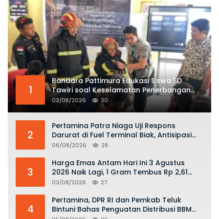
Bandara Pattimura Edukasi Siswa SD
1
Tawiri soal Keselamatan Penerbangan
dan Bahaya Bermain Layang-layang di
03/08/2026
30
KKOP
Pertamina Patra Niaga Uji Respons
2
Darurat di Fuel Terminal Biak, Antisipasi
Risiko Kebakaran dan Tumpahan BBM
06/08/2026
28
Harga Emas Antam Hari Ini 3 Agustus
3
2026 Naik Lagi, 1 Gram Tembus Rp 2,61
Juta
03/08/2026
27
Pertamina, DPR RI dan Pemkab Teluk
4
Bintuni Bahas Penguatan Distribusi BBM
dan LPG