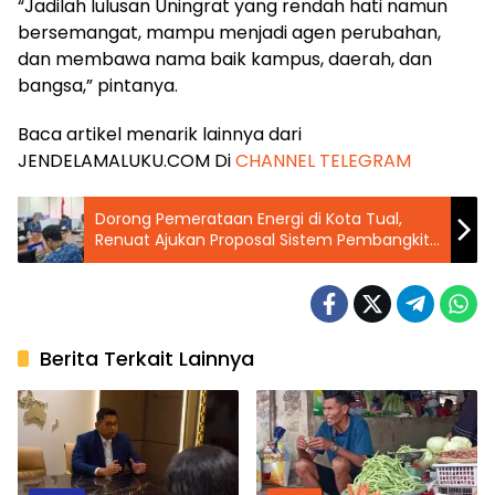
“Jadilah lulusan Uningrat yang rendah hati namun
bersemangat, mampu menjadi agen perubahan,
dan membawa nama baik kampus, daerah, dan
bangsa,” pintanya.
Baca artikel menarik lainnya dari
JENDELAMALUKU.COM Di
CHANNEL TELEGRAM
Dorong Pemerataan Energi di Kota Tual,
Renuat Ajukan Proposal Sistem Pembangkit
Listrik Tenaga Hybrid
Berita Terkait Lainnya