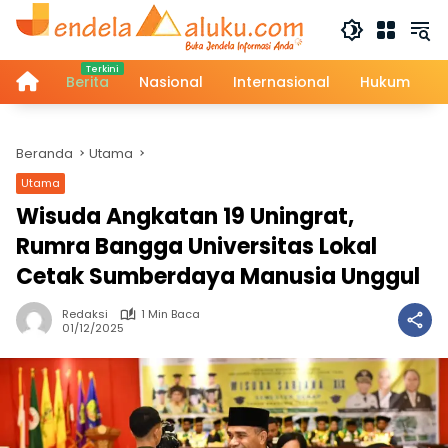
Langsung
ke
konten
Berita
Nasional
Internasional
Hukum
Home
Beranda
Utama
Utama
Wisuda Angkatan 19 Uningrat,
Rumra Bangga Universitas Lokal
Cetak Sumberdaya Manusia Unggul
Redaksi
1 Min Baca
01/12/2025