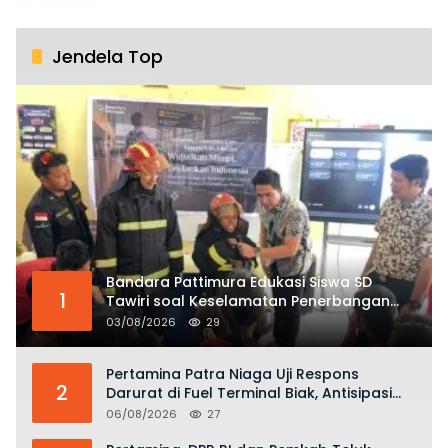
Jendela Top
Bandara Pattimura Edukasi Siswa SD
1
Tawiri soal Keselamatan Penerbangan
dan Bahaya Bermain Layang-layang di
03/08/2026
29
KKOP
Pertamina Patra Niaga Uji Respons
2
Darurat di Fuel Terminal Biak, Antisipasi
Risiko Kebakaran dan Tumpahan BBM
06/08/2026
27