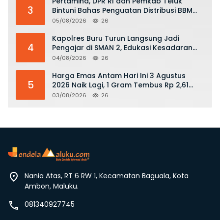
Pertamina, DPR RI dan Pemkab Teluk
3
Bintuni Bahas Penguatan Distribusi BBM
dan LPG
05/08/2026
26
Kapolres Buru Turun Langsung Jadi
4
Pengajar di SMAN 2, Edukasi Kesadaran
Hukum dan Stop Kekerasan
04/08/2026
26
Harga Emas Antam Hari Ini 3 Agustus
5
2026 Naik Lagi, 1 Gram Tembus Rp 2,61
Juta
03/08/2026
26
Nania Atas, RT 6 RW 1, Kecamatan Baguala, Kota
Ambon, Maluku.
081340927745