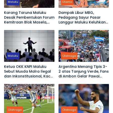
Maluku
Utama
Karang Taruna Maluku
Dampak Libur MBG,
Desak Pembentukan Forum
Pedagang Sayur Pasar
Kemitraan Blok Masela,
Langgur Maluku Keluhkan
Minta Warga Lokal Tak
Omset Turun
Sekadar Jadi Penonton
Maluku
Olahraga
Ketua OKK KNPI Maluku
Argentina Menang Tipis 3-
Sebut Musda Malra Ilegal
2 atas Tanjung Verde, Fans
dan Inkonstitusional, Kace
di Ambon Gelar Pawai
Ubro Dinilai Tak Sah Jadi
Kemenangan
Ketua
Olahraga
Olahraga