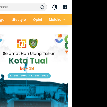
aga
Lifestyle
Opini
Maluku