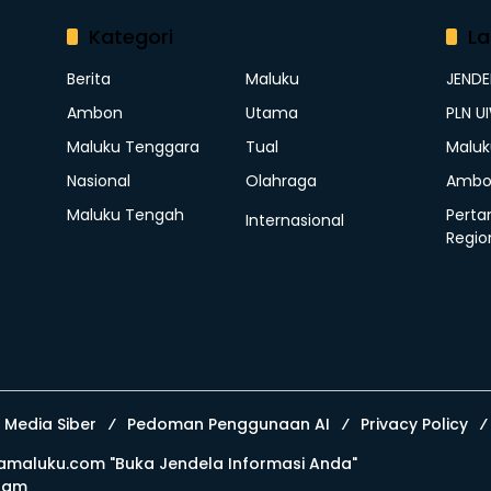
Kategori
La
Berita
Maluku
JEND
Ambon
Utama
PLN U
Maluku Tenggara
Tual
Maluk
Nasional
Olahraga
Ambo
Maluku Tengah
Perta
Internasional
Regio
Media Siber
Pedoman Penggunaan AI
Privacy Policy
amaluku.com
"Buka Jendela Informasi Anda"
ram