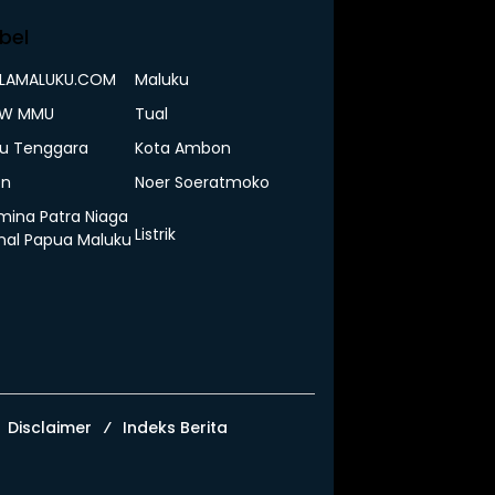
bel
ELAMALUKU.COM
Maluku
IW MMU
Tual
u Tenggara
Kota Ambon
n
Noer Soeratmoko
mina Patra Niaga
Listrik
nal Papua Maluku
Disclaimer
Indeks Berita