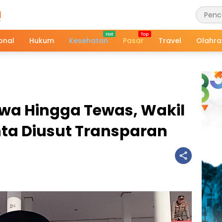
onal
Hukum
Kesehatan
Pasar
Travel
Olahr
swa Hingga Tewas, Wakil
nta Diusut Transparan