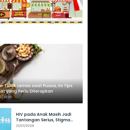
r Tidak Lemas saat Puasa, Ini Tips
at yang Perlu Diterapkan
02/2026
HIV pada Anak Masih Jadi
Tantangan Serius, Stigma
Hambat Akses Perawatan
21/01/2026