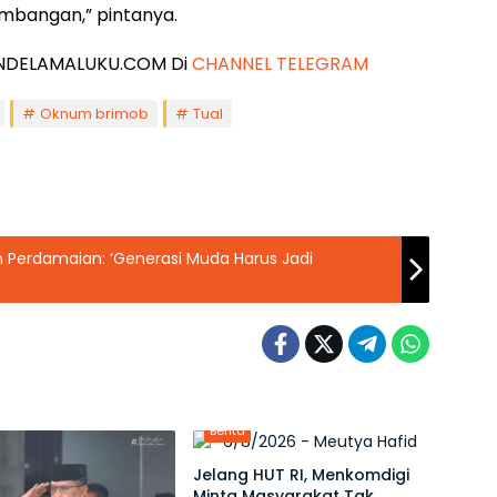
mbangan,” pintanya.
 JENDELAMALUKU.COM Di
CHANNEL TELEGRAM
Oknum brimob
Tual
Perdamaian: ‘Generasi Muda Harus Jadi
Berita
Jelang HUT RI, Menkomdigi
Minta Masyarakat Tak