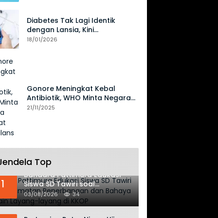
Diabetes Tak Lagi Identik
dengan Lansia, Kini
Mengancam Generasi Muda
18/01/2026
Gonore Meningkat Kebal
Antibiotik, WHO Minta Negara
Perkuat Surveilans
21/11/2025
Jendela Top
Bandara Pattimura Edukasi
1
Siswa SD Tawiri soal
Keselamatan Penerbangan
03/08/2026
34
dan Bahaya Bermain Layang-
layang di KKOP