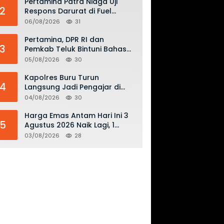
Pertamina Patra Niaga Uji
2
Respons Darurat di Fuel
Terminal Biak, Antisipasi Risiko
06/08/2026
31
Kebakaran dan Tumpahan
BBM
Pertamina, DPR RI dan
3
Pemkab Teluk Bintuni Bahas
Penguatan Distribusi BBM dan
05/08/2026
30
LPG
Kapolres Buru Turun
4
Langsung Jadi Pengajar di
SMAN 2, Edukasi Kesadaran
04/08/2026
30
Hukum dan Stop Kekerasan
Harga Emas Antam Hari Ini 3
5
Agustus 2026 Naik Lagi, 1
Gram Tembus Rp 2,61 Juta
03/08/2026
28