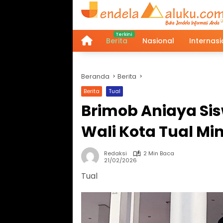
Langsung
ke
konten
Berita
Nasional
Internasi
Home
Beranda
Berita
Berita
Tual
Brimob Aniaya Si
Wali Kota Tual Mi
Redaksi
2 Min Baca
21/02/2026
Tual