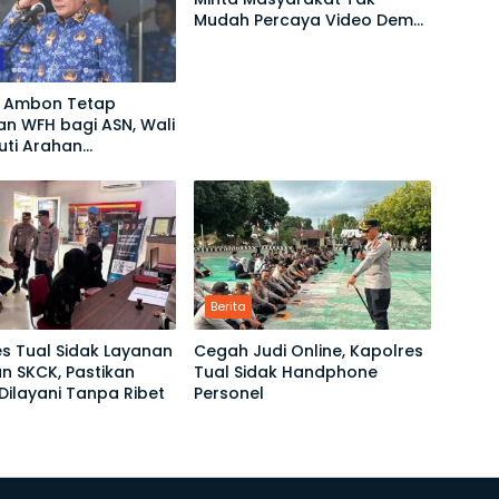
Mudah Percaya Video Demo
yang Menyesatkan
 Ambon Tetap
n WFH bagi ASN, Wali
kuti Arahan
ntah Pusat
Berita
s Tual Sidak Layanan
Cegah Judi Online, Kapolres
n SKCK, Pastikan
Tual Sidak Handphone
ilayani Tanpa Ribet
Personel