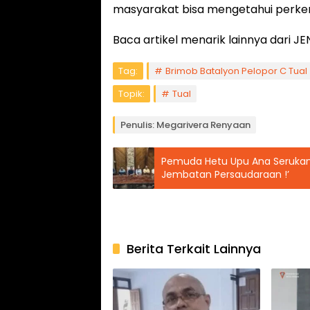
masyarakat bisa mengetahui perke
Baca artikel menarik lainnya dari
Tag:
Brimob Batalyon Pelopor C Tual
Topik:
Tual
Penulis: Megarivera Renyaan
Pemuda Hetu Upu Ana Serukan 
Jembatan Persaudaraan !’
Berita Terkait Lainnya