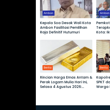
Ambon
Ambon
Kepala Soa Desak Wali Kota
Pemkot
Ambon Fasilitasi Pemilihan
Terapka
Raja Definitif Hutumuri
Kota: I
Pemeri
Berita
Berita
Rincian Harga Emas Antam &
Kapolre
Perak Logam Mulia Hari Ini,
SPKT da
Selasa 4 Agustus 2026:
Warga D
Ukuran 1 Gram Tembus
Rp2,6 Juta!