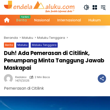
Langsung
ke
konten
Home
Berita
Nasional
Internasional
Hukum
Beranda
Maluku
Maluku Tenggara
Berita
Maluku
Maluku Tenggara
Duh! Ada Pemerasan di Citilink,
Penumpang Minta Tanggung Jawab
Maskapai
Redaksi
2 Min Baca
14/11/2025
Pemerasan di Citilink