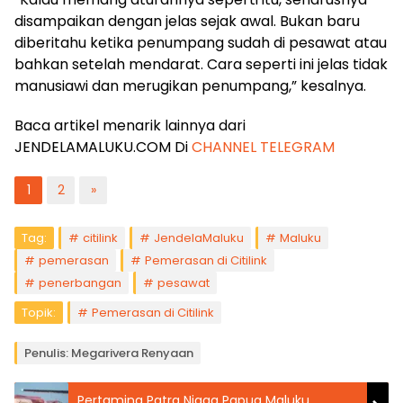
disampaikan dengan jelas sejak awal. Bukan baru
diberitahu ketika penumpang sudah di pesawat atau
bahkan setelah mendarat. Cara seperti ini jelas tidak
manusiawi dan merugikan penumpang,” kesalnya.
Baca artikel menarik lainnya dari
JENDELAMALUKU.COM Di
CHANNEL TELEGRAM
1
2
»
Tag:
citilink
JendelaMaluku
Maluku
pemerasan
Pemerasan di Citilink
penerbangan
pesawat
Topik:
Pemerasan di Citilink
Penulis: Megarivera Renyaan
Pertamina Patra Niaga Papua Maluku