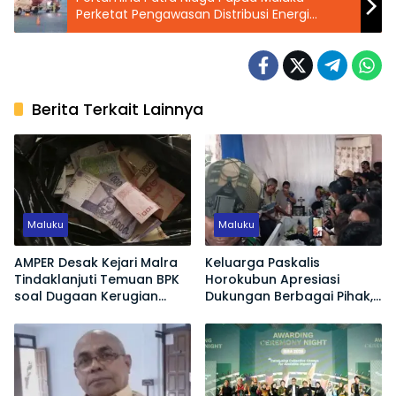
Perketat Pengawasan Distribusi Energi
Hadapi Cuaca Ekstrem Akhir Tahun
Berita Terkait Lainnya
Maluku
Maluku
AMPER Desak Kejari Malra
Keluarga Paskalis
Tindaklanjuti Temuan BPK
Horokubun Apresiasi
soal Dugaan Kerugian
Dukungan Berbagai Pihak,
Negara Proyek Pasar
Harapkan Masa Depan
Langgur
Adik Korban Tetap
Terjamin