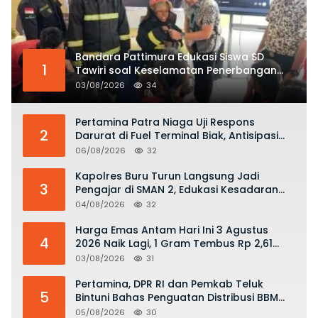
Bandara Pattimura Edukasi Siswa SD
1
Tawiri soal Keselamatan Penerbangan
dan Bahaya Bermain Layang-layang di
03/08/2026
34
KKOP
Pertamina Patra Niaga Uji Respons
2
Darurat di Fuel Terminal Biak, Antisipasi
Risiko Kebakaran dan Tumpahan BBM
06/08/2026
32
Kapolres Buru Turun Langsung Jadi
3
Pengajar di SMAN 2, Edukasi Kesadaran
Hukum dan Stop Kekerasan
04/08/2026
32
Harga Emas Antam Hari Ini 3 Agustus
4
2026 Naik Lagi, 1 Gram Tembus Rp 2,61
Juta
03/08/2026
31
Pertamina, DPR RI dan Pemkab Teluk
5
Bintuni Bahas Penguatan Distribusi BBM
dan LPG
05/08/2026
30