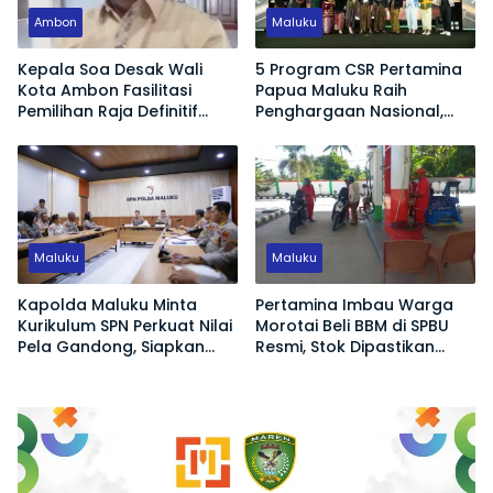
Ambon
Maluku
Kepala Soa Desak Wali
5 Program CSR Pertamina
Kota Ambon Fasilitasi
Papua Maluku Raih
Pemilihan Raja Definitif
Penghargaan Nasional,
Hutumuri
Dorong Pemberdayaan
Ekonomi hingga Konservasi
Lingkungan
Maluku
Maluku
Kapolda Maluku Minta
Pertamina Imbau Warga
Kurikulum SPN Perkuat Nilai
Morotai Beli BBM di SPBU
Pela Gandong, Siapkan
Resmi, Stok Dipastikan
Polisi Humanis Hadapi
Aman
Tantangan Zaman