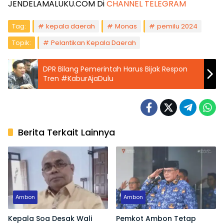
JENDELAMALUKU.COM Di
CHANNEL TELEGRAM
Tag:
kepala daerah
Monas
pemilu 2024
Topik:
Pelantikan Kepala Daerah
DPR Bilang Pemerintah Harus Bijak Respon
Tren #KaburAjaDulu
Berita Terkait Lainnya
Ambon
Ambon
Kepala Soa Desak Wali
Pemkot Ambon Tetap