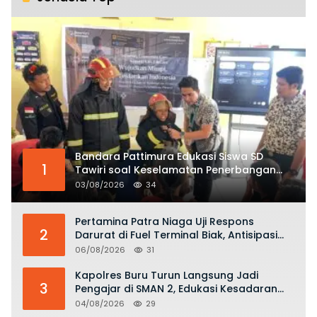
Bandara Pattimura Edukasi Siswa SD
1
Tawiri soal Keselamatan Penerbangan
dan Bahaya Bermain Layang-layang di
03/08/2026
34
KKOP
Pertamina Patra Niaga Uji Respons
2
Darurat di Fuel Terminal Biak, Antisipasi
Risiko Kebakaran dan Tumpahan BBM
06/08/2026
31
Kapolres Buru Turun Langsung Jadi
3
Pengajar di SMAN 2, Edukasi Kesadaran
Hukum dan Stop Kekerasan
04/08/2026
29