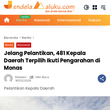
Langsung
ke
konten
Home
Berita
Nasional
Internasional
Hukum
Beranda
Berita
Berita
Nasional
Jelang Pelantikan, 481 Kepala
Daerah Terpilih Ikuti Pengarahan di
Monas
Redaksi
1 Min Baca
18/02/2025
Pelantikan Kepala Daerah