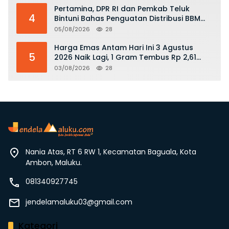
Pertamina, DPR RI dan Pemkab Teluk
4
Bintuni Bahas Penguatan Distribusi BBM
dan LPG
05/08/2026
28
Harga Emas Antam Hari Ini 3 Agustus
5
2026 Naik Lagi, 1 Gram Tembus Rp 2,61
Juta
03/08/2026
28
Nania Atas, RT 6 RW 1, Kecamatan Baguala, Kota
Ambon, Maluku.
081340927745
jendelamaluku03@gmail.com
Kategori