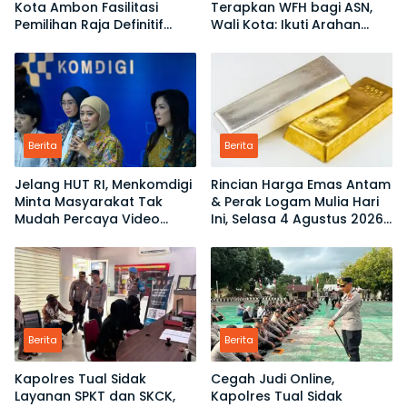
Kota Ambon Fasilitasi
Terapkan WFH bagi ASN,
Pemilihan Raja Definitif
Wali Kota: Ikuti Arahan
Hutumuri
Pemerintah Pusat
Berita
Berita
Jelang HUT RI, Menkomdigi
Rincian Harga Emas Antam
Minta Masyarakat Tak
& Perak Logam Mulia Hari
Mudah Percaya Video
Ini, Selasa 4 Agustus 2026:
Demo yang Menyesatkan
Ukuran 1 Gram Tembus
Rp2,6 Juta!
Berita
Berita
Kapolres Tual Sidak
Cegah Judi Online,
Layanan SPKT dan SKCK,
Kapolres Tual Sidak