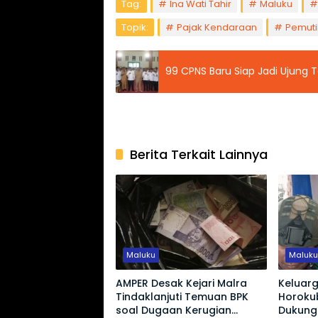
Tag:
Ina Wati Tahir
Maluku
Topik:
Pajak Kendaraan
Pemuti
99 CPNS Baru Siap Jadi Ujung
Berita Terkait Lainnya
Maluku
Maluk
AMPER Desak Kejari Malra
Keluarg
Tindaklanjuti Temuan BPK
Horoku
soal Dugaan Kerugian
Dukunga