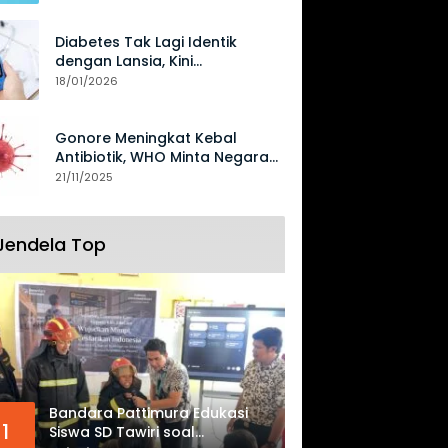
Diabetes Tak Lagi Identik
dengan Lansia, Kini
Mengancam Generasi Muda
18/01/2026
Gonore Meningkat Kebal
Antibiotik, WHO Minta Negara
Perkuat Surveilans
21/11/2025
Jendela Top
Bandara Pattimura Edukasi
1
Siswa SD Tawiri soal