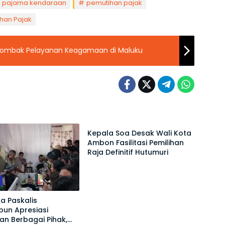
pajama kendaraan
pemutihan pajak
han Pajak
 Tombak Pelayanan Keagamaan di Maluku
Ambon
Kepala Soa Desak Wali Kota
Ambon Fasilitasi Pemilihan
Raja Definitif Hutumuri
u
a Paskalis
bun Apresiasi
n Berbagai Pihak,