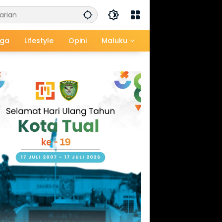
aga
Lifestyle
Opini
Maluku