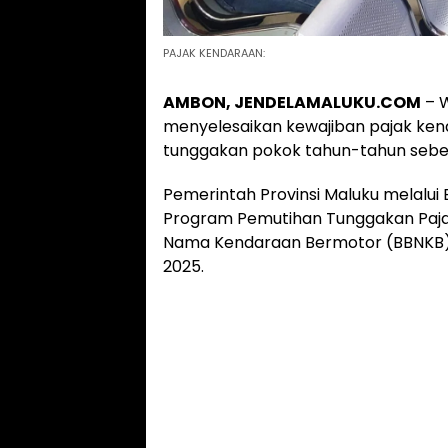
PAJAK KENDARAAN:
AMBON, JENDELAMALUKU.COM
– W
menyelesaikan kewajiban pajak ke
tunggakan pokok tahun-tahun sebe
Pemerintah Provinsi Maluku melalu
Program Pemutihan Tunggakan Paja
Nama Kendaraan Bermotor (BBNKB) sej
2025.