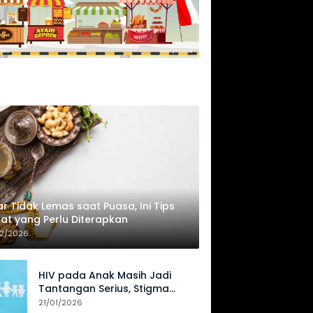
r Tidak Lemas saat Puasa, Ini Tips
at yang Perlu Diterapkan
02/2026
HIV pada Anak Masih Jadi
Tantangan Serius, Stigma
Hambat Akses Perawatan
21/01/2026