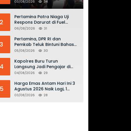
Keselamatan Penerbangan
03/08/2026
34
dan Bahaya Bermain Layang-
layang di KKOP
Pertamina Patra Niaga Uji
2
Respons Darurat di Fuel
Terminal Biak, Antisipasi Risiko
06/08/2026
31
Kebakaran dan Tumpahan
BBM
Pertamina, DPR RI dan
3
Pemkab Teluk Bintuni Bahas
Penguatan Distribusi BBM dan
05/08/2026
30
LPG
Kapolres Buru Turun
4
Langsung Jadi Pengajar di
SMAN 2, Edukasi Kesadaran
04/08/2026
29
Hukum dan Stop Kekerasan
Harga Emas Antam Hari Ini 3
5
Agustus 2026 Naik Lagi, 1
Gram Tembus Rp 2,61 Juta
03/08/2026
28