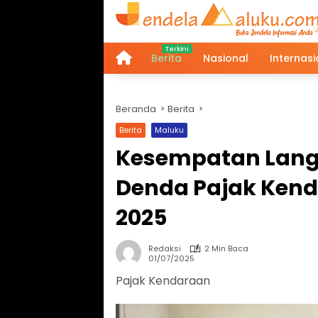
Langsung
ke
konten
Berita
Nasional
Internasi
Home
Beranda
Berita
Berita
Maluku
Kesempatan Lang
Denda Pajak Kenda
2025
Redaksi
2 Min Baca
01/07/2025
Pajak Kendaraan