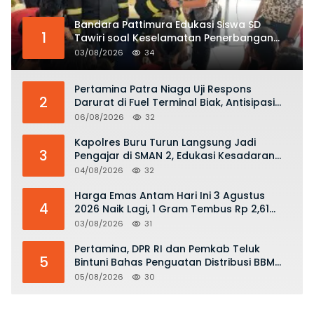
Bandara Pattimura Edukasi Siswa SD
1
Tawiri soal Keselamatan Penerbangan
dan Bahaya Bermain Layang-layang di
03/08/2026
34
KKOP
Pertamina Patra Niaga Uji Respons
2
Darurat di Fuel Terminal Biak, Antisipasi
Risiko Kebakaran dan Tumpahan BBM
06/08/2026
32
Kapolres Buru Turun Langsung Jadi
3
Pengajar di SMAN 2, Edukasi Kesadaran
Hukum dan Stop Kekerasan
04/08/2026
32
Harga Emas Antam Hari Ini 3 Agustus
4
2026 Naik Lagi, 1 Gram Tembus Rp 2,61
Juta
03/08/2026
31
Pertamina, DPR RI dan Pemkab Teluk
5
Bintuni Bahas Penguatan Distribusi BBM
dan LPG
05/08/2026
30