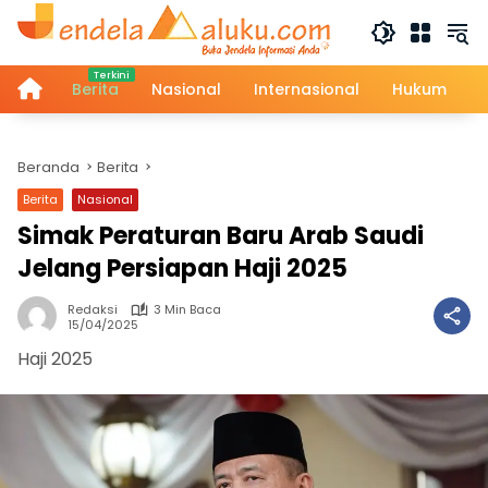
Langsung
ke
konten
Home
Berita
Nasional
Internasional
Hukum
Beranda
Berita
Berita
Nasional
Simak Peraturan Baru Arab Saudi
Jelang Persiapan Haji 2025
Redaksi
3 Min Baca
15/04/2025
Haji 2025