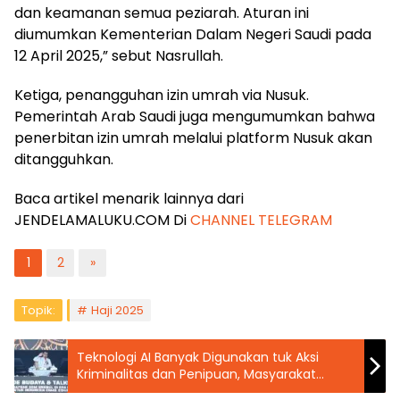
dan keamanan semua peziarah. Aturan ini
diumumkan Kementerian Dalam Negeri Saudi pada
12 April 2025,” sebut Nasrullah.
Ketiga, penangguhan izin umrah via Nusuk.
Pemerintah Arab Saudi juga mengumumkan bahwa
penerbitan izin umrah melalui platform Nusuk akan
ditangguhkan.
Baca artikel menarik lainnya dari
JENDELAMALUKU.COM Di
CHANNEL TELEGRAM
1
2
»
Topik:
Haji 2025
Teknologi AI Banyak Digunakan tuk Aksi
Kriminalitas dan Penipuan, Masyarakat
Diminta Waspada