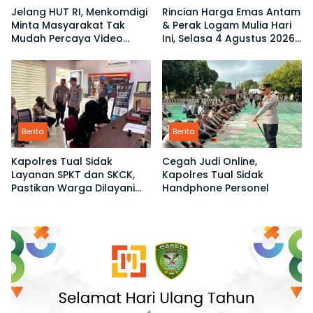
Jelang HUT RI, Menkomdigi
Rincian Harga Emas Antam
Minta Masyarakat Tak
& Perak Logam Mulia Hari
Mudah Percaya Video
Ini, Selasa 4 Agustus 2026:
Demo yang Menyesatkan
Ukuran 1 Gram Tembus
Rp2,6 Juta!
Berita
Berita
Kapolres Tual Sidak
Cegah Judi Online,
Layanan SPKT dan SKCK,
Kapolres Tual Sidak
Pastikan Warga Dilayani
Handphone Personel
Tanpa Ribet