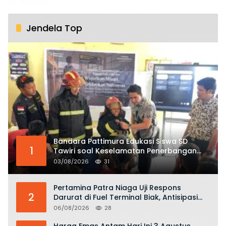
Jendela Top
Bandara Pattimura Edukasi Siswa SD
1
Tawiri soal Keselamatan Penerbangan
dan Bahaya Bermain Layang-layang di
03/08/2026
31
KKOP
Pertamina Patra Niaga Uji Respons
2
Darurat di Fuel Terminal Biak, Antisipasi
Risiko Kebakaran dan Tumpahan BBM
06/08/2026
28