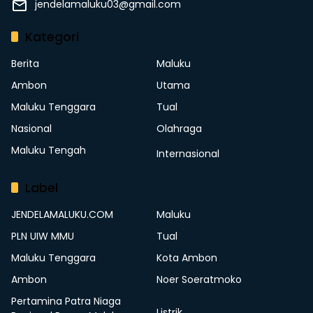
jendelamaluku03@gmail.com
Kategori
Berita
Maluku
Ambon
Utama
Maluku Tenggara
Tual
Nasional
Olahraga
Maluku Tengah
Internasional
Label
JENDELAMALUKU.COM
Maluku
PLN UIW MMU
Tual
Maluku Tenggara
Kota Ambon
Ambon
Noer Soeratmoko
Pertamina Patra Niaga
Listrik