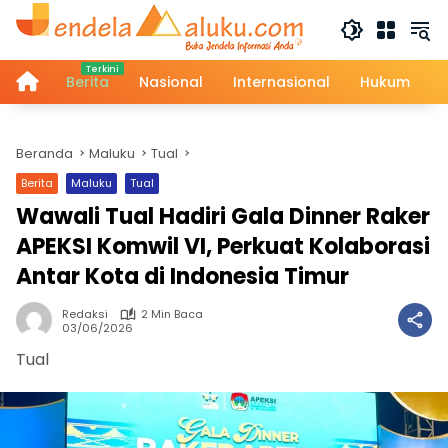
Langsung
ke
konten
Home
Berita
Nasional
Internasional
Hukum
Beranda
Maluku
Tual
Berita
Maluku
Tual
Wawali Tual Hadiri Gala Dinner Raker
APEKSI Komwil VI, Perkuat Kolaborasi
Antar Kota di Indonesia Timur
Redaksi
2 Min Baca
03/06/2026
Tual