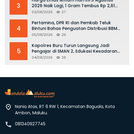
Harga Emas Antam Hari Ini 3 Agustus
3
2026 Naik Lagi, 1 Gram Tembus Rp 2,61
Juta
03/08/2026
27
Pertamina, DPR RI dan Pemkab Teluk
4
Bintuni Bahas Penguatan Distribusi BBM
dan LPG
05/08/2026
26
Kapolres Buru Turun Langsung Jadi
5
Pengajar di SMAN 2, Edukasi Kesadaran
Hukum dan Stop Kekerasan
04/08/2026
26
Nania Atas, RT 6 RW 1, Kecamatan Baguala, Kota
Ambon, Maluku.
081340927745