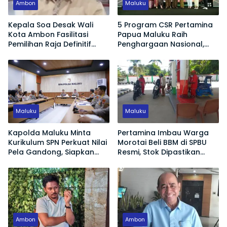
Ambon
Maluku
Kepala Soa Desak Wali
5 Program CSR Pertamina
Kota Ambon Fasilitasi
Papua Maluku Raih
Pemilihan Raja Definitif
Penghargaan Nasional,
Hutumuri
Dorong Pemberdayaan
Ekonomi hingga Konservasi
Lingkungan
Maluku
Maluku
Kapolda Maluku Minta
Pertamina Imbau Warga
Kurikulum SPN Perkuat Nilai
Morotai Beli BBM di SPBU
Pela Gandong, Siapkan
Resmi, Stok Dipastikan
Polisi Humanis Hadapi
Aman
Tantangan Zaman
Ambon
Ambon