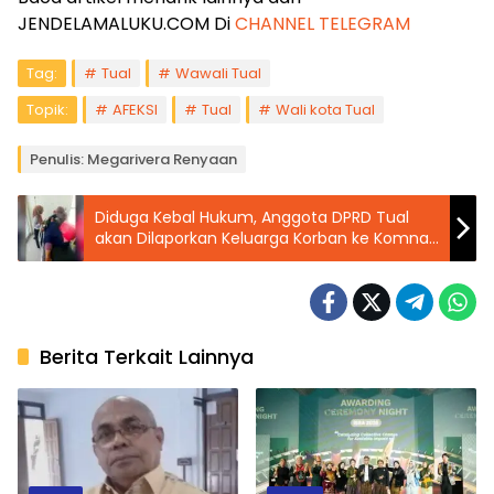
JENDELAMALUKU.COM Di
CHANNEL TELEGRAM
Tag:
Tual
Wawali Tual
Topik:
AFEKSI
Tual
Wali kota Tual
Penulis: Megarivera Renyaan
Diduga Kebal Hukum, Anggota DPRD Tual
akan Dilaporkan Keluarga Korban ke Komnas
HAM dan Komnas Perempuan
Berita Terkait Lainnya